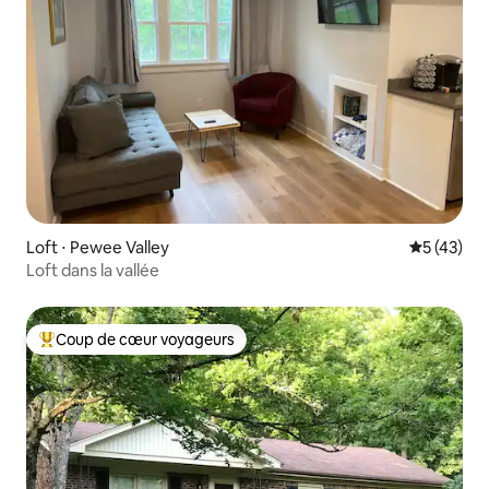
Loft ⋅ Pewee Valley
Évaluation
5 (43)
Loft dans la vallée
Coup de cœur voyageurs
Coups de cœur voyageurs les plus appréciés