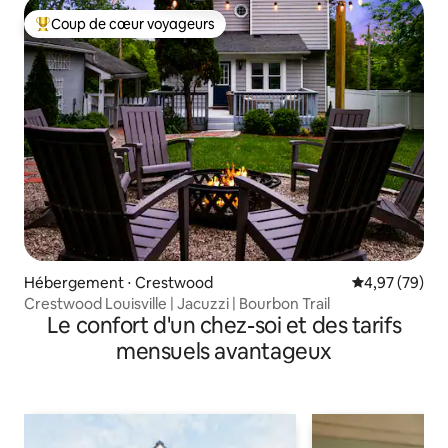
Coup de cœur voyageurs
Coups de cœur voyageurs les plus appréciés
Hébergement ⋅ Crestwood
Évaluation mo
4,97 (79)
Crestwood Louisville | Jacuzzi | Bourbon Trail
Le confort d'un chez-soi et des tarifs
mensuels avantageux