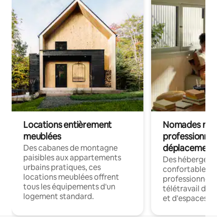
Locations entièrement
Nomades num
meublées
professionnel
déplacement
Des cabanes de montagne
paisibles aux appartements
Des hébergem
urbains pratiques, ces
confortables p
locations meublées offrent
professionnels
tous les équipements d'un
télétravail dis
logement standard.
et d'espaces de