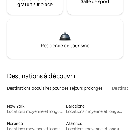
Salle de sport
gratuit sur place
Résidence de tourisme
Destinations à découvrir
Destinations populaires pour des séjours prolongés
Destinati
New York
Barcelone
Locations moyenne et longue durée
Locations moyenne et longue durée
Florence
Athènes
Locations moyenne et longue durée
Locations moyenne et longue durée