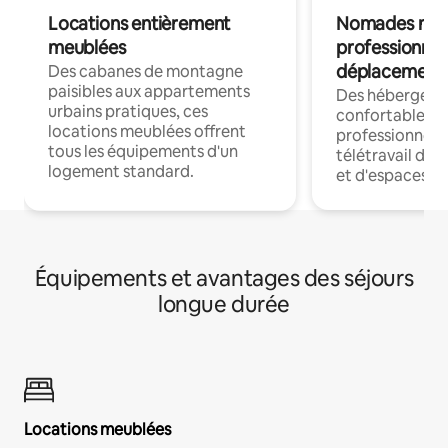
Locations entièrement
Nomades num
meublées
professionnel
déplacement
Des cabanes de montagne
paisibles aux appartements
Des hébergem
urbains pratiques, ces
confortables p
locations meublées offrent
professionnels
tous les équipements d'un
télétravail dis
logement standard.
et d'espaces de
Équipements et avantages des séjours
longue durée
Locations meublées