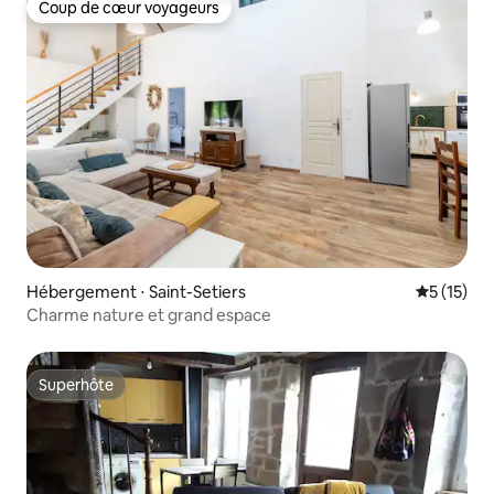
Coup de cœur voyageurs
Coup de cœur voyageurs
Hébergement ⋅ Saint-Setiers
Évaluation
5 (15)
Charme nature et grand espace
Superhôte
Superhôte