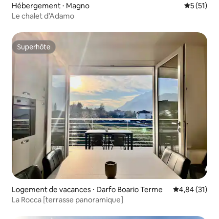
Hébergement ⋅ Magno
Évaluation
5 (51)
Le chalet d’Adamo
Superhôte
Superhôte
Logement de vacances ⋅ Darfo Boario Terme
Évaluation mo
4,84 (31)
La Rocca [terrasse panoramique]