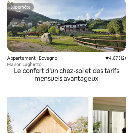
Superhôte
Superhôte
Appartement ⋅ Bovegno
Évaluation mo
4,67 (12)
Maison Laghetto
Le confort d'un chez-soi et des tarifs
mensuels avantageux