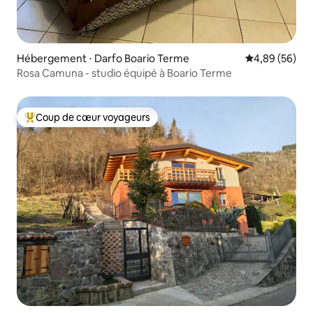
Hébergement ⋅ Darfo Boario Terme
Évaluation mo
4,89 (56)
Rosa Camuna - studio équipé à Boario Terme
Coup de cœur voyageurs
Coups de cœur voyageurs les plus appréciés