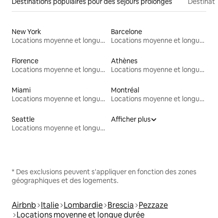
Destinations populaires pour des séjours prolongés
Destinati
New York
Barcelone
Locations moyenne et longue durée
Locations moyenne et longue durée
Florence
Athènes
Locations moyenne et longue durée
Locations moyenne et longue durée
Miami
Montréal
Locations moyenne et longue durée
Locations moyenne et longue durée
Seattle
Afficher plus
Locations moyenne et longue durée
* Des exclusions peuvent s'appliquer en fonction des zones
géographiques et des logements.
Airbnb
Italie
Lombardie
Brescia
Pezzaze
Locations moyenne et longue durée