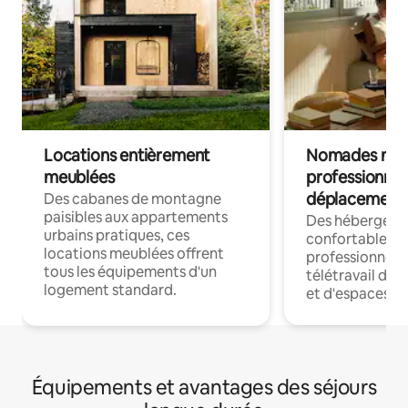
Locations entièrement
Nomades num
meublées
professionnel
déplacement
Des cabanes de montagne
paisibles aux appartements
Des hébergem
urbains pratiques, ces
confortables p
locations meublées offrent
professionnels
tous les équipements d'un
télétravail dis
logement standard.
et d'espaces de
Équipements et avantages des séjours