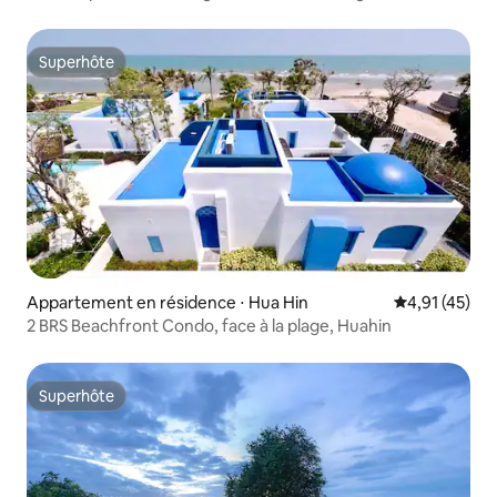
nocturne • 711
Superhôte
Superhôte
Appartement en résidence ⋅ Hua Hin
Évaluation mo
4,91 (45)
2 BRS Beachfront Condo, face à la plage, Huahin
Superhôte
Superhôte