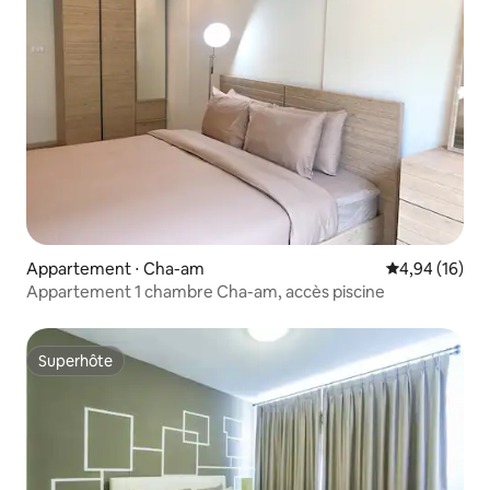
Appartement ⋅ Cha-am
Évaluation mo
4,94 (16)
Appartement 1 chambre Cha-am, accès piscine
Superhôte
Superhôte