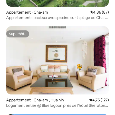
Appartement ⋅ Cha-am
Évaluation mo
4,86 (87)
Appartement spacieux avec piscine sur la plage de Cha-
am
Superhôte
Superhôte
Appartement ⋅ Cha-am , Hua hin
Évaluation moy
4,76 (127)
Logement entier @ Blue lagoon près de l'hôtel Sheraton
huahin.