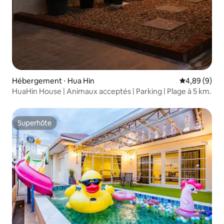
Hébergement ⋅ Hua Hin
Évaluation m
4,89 (9)
HuaHin House | Animaux acceptés | Parking | Plage à 5 km.
Superhôte
Superhôte