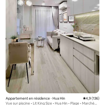
Appartement en résidence ⋅ Hua Hin
Évaluation mo
4,9 (136)
Vue sur piscine • Lit King Size • Hua Hin • Plage • Marché