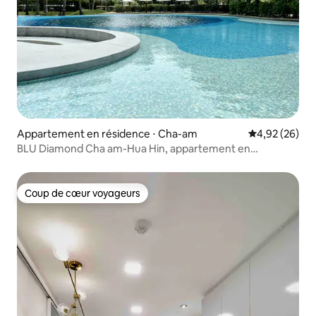
Appartement en résidence ⋅ Cha-am
Évaluation mo
4,92 (26)
BLU Diamond Cha am-Hua Hin, appartement en
résidence de grande hauteur
Coup de cœur voyageurs
Coup de cœur voyageurs