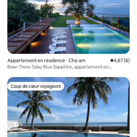
Appartement en résidence ⋅ Cha-am
Évaluation m
4,67 (6)
Baan Thew Talay Blue Sapphire, appartement en
résidence près de la plage
Coup de cœur voyageurs
Coup de cœur voyageurs