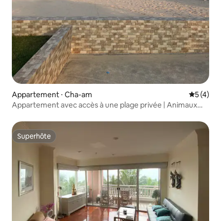
Appartement ⋅ Cha-am
Évaluatio
5 (4)
Appartement avec accès à une plage privée | Animaux
acceptés @Huahin
Superhôte
Superhôte