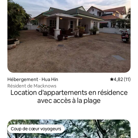
Hébergement ⋅ Hua Hin
Évaluation mo
4,82 (11)
Résident de Macknows
Location d'appartements en résidence
avec accès à la plage
Coup de cœur voyageurs
Coup de cœur voyageurs