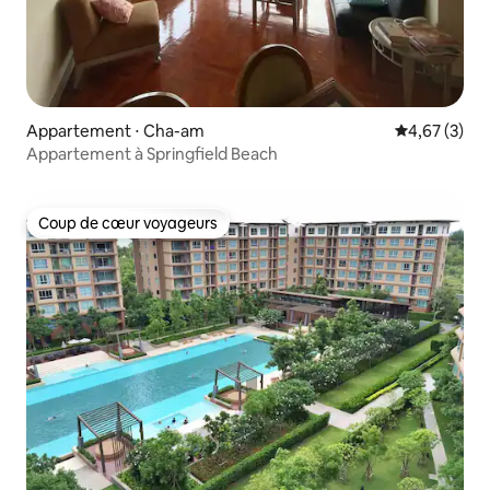
Appartement ⋅ Cha-am
Évaluation m
4,67 (3)
Appartement à Springfield Beach
Coup de cœur voyageurs
Coup de cœur voyageurs