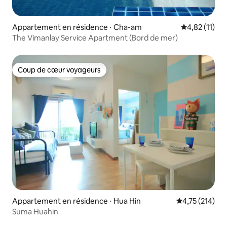
Appartement en résidence ⋅ Cha-am
Évaluation mo
4,82 (11)
The Vimanlay Service Apartment (Bord de mer)
Coup de cœur voyageurs
Coup de cœur voyageurs
Appartement en résidence ⋅ Hua Hin
Évaluation moy
4,75 (214)
Suma Huahin