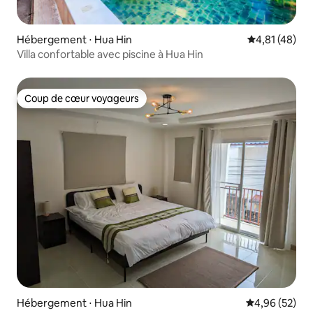
Hébergement ⋅ Hua Hin
Évaluation mo
4,81 (48)
Villa confortable avec piscine à Hua Hin
Coup de cœur voyageurs
Coup de cœur voyageurs
Hébergement ⋅ Hua Hin
Évaluation mo
4,96 (52)