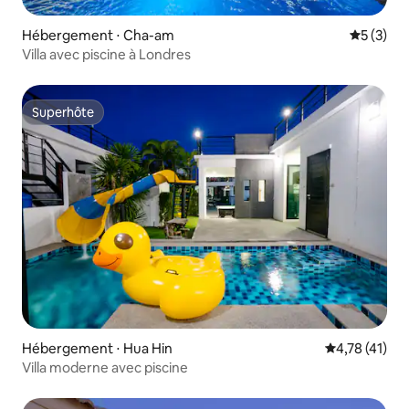
Hébergement ⋅ Cha-am
Évaluatio
5 (3)
Villa avec piscine à Londres
Superhôte
Superhôte
Hébergement ⋅ Hua Hin
Évaluation mo
4,78 (41)
Villa moderne avec piscine