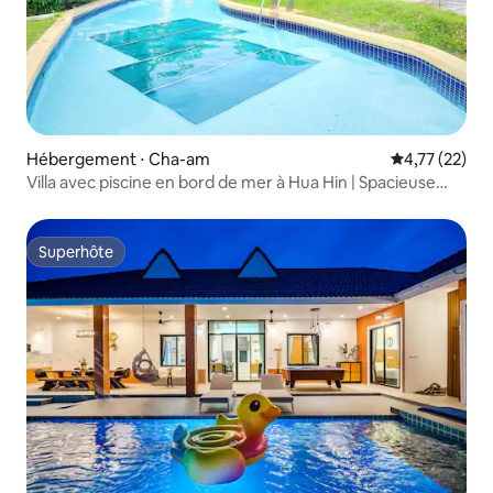
Hébergement ⋅ Cha-am
Évaluation mo
4,77 (22)
Villa avec piscine en bord de mer à Hua Hin | Spacieuse
2 chambres
Superhôte
Superhôte