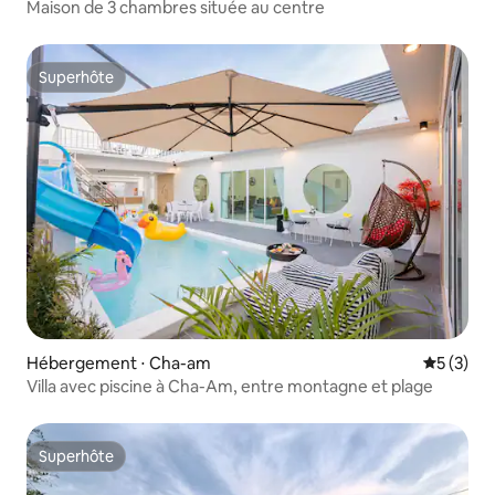
Maison de 3 chambres située au centre
Superhôte
Superhôte
Hébergement ⋅ Cha-am
Évaluatio
5 (3)
Villa avec piscine à Cha-Am, entre montagne et plage
Superhôte
Superhôte