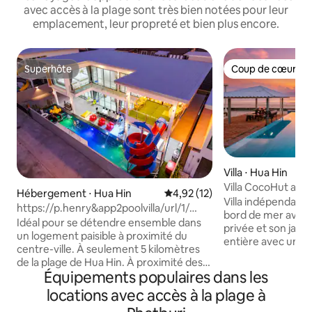
avec accès à la plage sont très bien notées pour leur
emplacement, leur propreté et bien plus encore.
Superhôte
Coup de cœur vo
Superhôte
Coup de cœur vo
Villa ⋅ Hua Hin
Villa CocoHut avec 
Hébergement ⋅ Hua Hin
Évaluation moyenne sur la base
4,92 (12)
Capacité d'accueil
Villa indépendante
https://p.henry&app2poolvilla/url/1/
Plage privée
bord de mer avec 
Huahin {App2 }
Idéal pour se détendre ensemble dans
privée et son jardi
un logement paisible à proximité du
entière avec une c
centre-ville. À seulement 5 kilomètres
sable à votre por
de la plage de Hua Hin. À proximité des
partagée dans un 
Équipements populaires dans les
attractions touristiques. À l’intérieur de
Capacité d'héber
la maison, il y a de la lumière, de la
locations avec accès à la plage à
4 personnes. ▪ Piscine privée face à la
musique et une table de billard. Les
mer : profondeur 