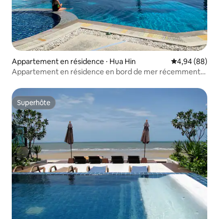
Appartement en résidence ⋅ Hua Hin
Évaluation mo
4,94 (88)
Appartement en résidence en bord de mer récemment
rénové à Hua Hin avec vue sur la mer
Superhôte
Superhôte