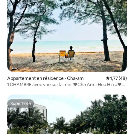
Appartement en résidence ⋅ Cha-am
Évaluation mo
4,77 (48)
1 CHAMBRE avec vue sur la mer ❤️Cha Am - Hua Hin à❤️
300 m de la plage
Superhôte
Superhôte