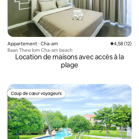
Appartement ⋅ Cha-am
Évaluation mo
4,58 (12)
Baan Thew lom Cha-am beach
Location de maisons avec accès à la
plage
Coup de cœur voyageurs
Coup de cœur voyageurs