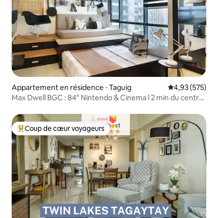
Appartement en résidence ⋅ Taguig
Évaluation moy
4,93 (575)
Max Dwell BGC : 84" Nintendo & Cinema l 2 min du centre
commercial
Coup de cœur voyageurs
Coups de cœur voyageurs les plus appréciés