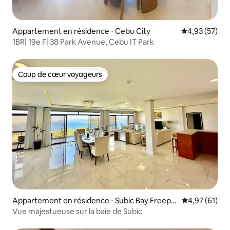
Appartement en résidence ⋅ Cebu City
Évaluation mo
4,93 (57)
1BR| 19e F| 38 Park Avenue, Cebu IT Park
Coup de cœur voyageurs
Coup de cœur voyageurs
Appartement en résidence ⋅ Subic Bay Freepo
Évaluation mo
4,97 (61)
rt Zone
Vue majestueuse sur la baie de Subic