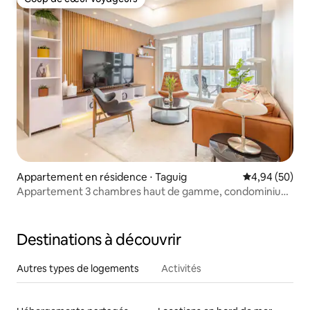
Coup de cœur voyageurs
Appartement en résidence ⋅ Taguig
Évaluation mo
4,94 (50)
Appartement 3 chambres haut de gamme, condominium
à BGC
Destinations à découvrir
Autres types de logements
Activités