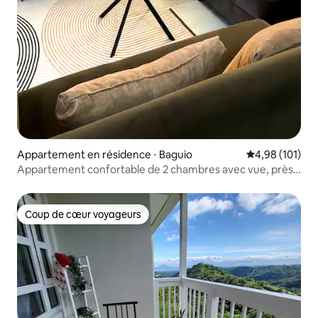
Appartement en résidence ⋅ Baguio
Évaluation moy
4,98 (101)
Appartement confortable de 2 chambres avec vue, près
de Wright Park
Coup de cœur voyageurs
Coup de cœur voyageurs