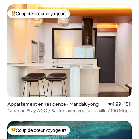
Coup de cœur voyageurs
Coups de cœur voyageurs les plus appréciés
Appartement en résidence ⋅ Mandaluyong
Évaluation moy
4,99 (151)
Tahanan Stay ACQ / Balcon avec vue sur la ville / 100 Mbps
Coup de cœur voyageurs
Coups de cœur voyageurs les plus appréciés