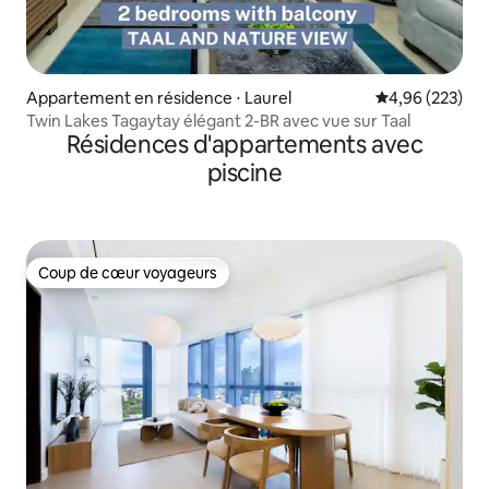
Appartement en résidence ⋅ Laurel
Évaluation moy
4,96 (223)
Twin Lakes Tagaytay élégant 2-BR avec vue sur Taal
Résidences d'appartements avec
piscine
Coup de cœur voyageurs
Coup de cœur voyageurs