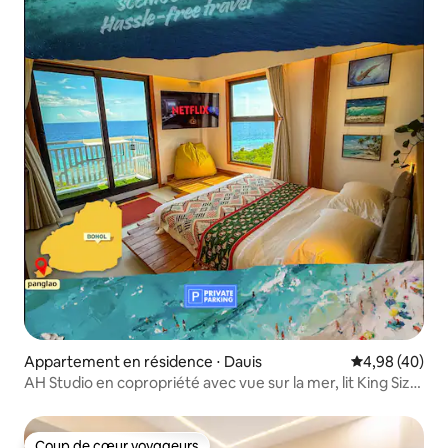
Appartement en résidence ⋅ Dauis
Évaluation mo
4,98 (40)
AH Studio en copropriété avec vue sur la mer, lit King Size,
étage élevé, Panglao
Coup de cœur voyageurs