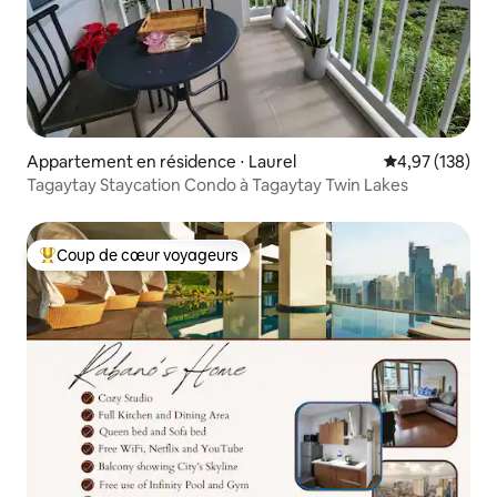
Appartement en résidence ⋅ Laurel
Évaluation moy
4,97 (138)
Tagaytay Staycation Condo à Tagaytay Twin Lakes
Coup de cœur voyageurs
Coups de cœur voyageurs les plus appréciés