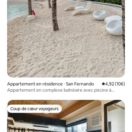
Appartement en résidence ⋅ San Fernando
Évaluation moy
4,92 (106)
Appartement en complexe balnéaire avec piscine à
vagues + Wi-Fi rapide + PS5
Coup de cœur voyageurs
Coup de cœur voyageurs