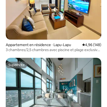
Appartement en résidence ⋅ Lapu-Lapu
Évaluation moy
4,96 (148)
3 chambres/2,5 chambres avec piscine et plage exclusives
+ parking gratuit
Superhôte
Superhôte