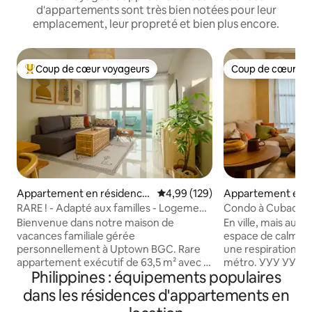
d'appartements sont très bien notées pour leur
emplacement, leur propreté et bien plus encore.
Coup de cœur voyageurs
Coup de cœur vo
Coups de cœur voyageurs les plus appréciés
Coup de cœur vo
Appartement en résidence
Évaluation moyenne sur la base 
4,99 (129)
Appartement en r
⋅ Fort Bonifacio,Taguig
⋅ Quezon City
RARE ! - Adapté aux familles - Logement
Condo à Cubao : co
d'angle - BGC
lumières de la ville
Bienvenue dans notre maison de
En ville, mais au calme. Muni Mn
vacances familiale gérée
espace de calme q
personnellement à Uptown BGC. Rare
une respiration et 
appartement exécutif de 63,5 m² avec 1
métro. УУУ УУУ！ Perché au-dessus de
Philippines : équipements populaires
chambre, disposant d'un véritable
l'agitation de la vil
aménagement d'une chambre, plus
international Nino
dans les résidences d'appartements en
grand que la plupart des appartements
(MNL) offre une vu