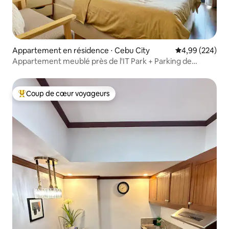
Appartement en résidence ⋅ Cebu City
Évaluation moy
4,99 (224)
Appartement meublé près de l'IT Park + Parking de
location
Coup de cœur voyageurs
Coups de cœur voyageurs les plus appréciés