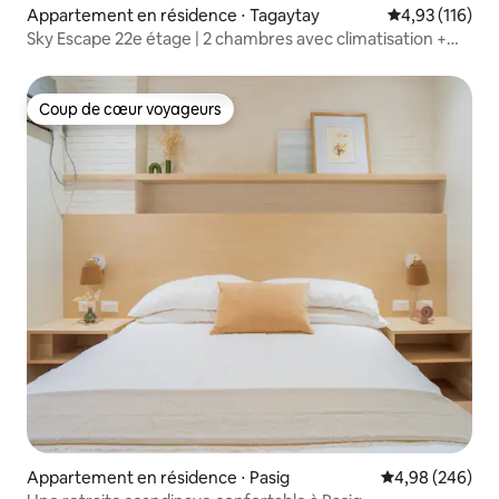
Appartement en résidence ⋅ Tagaytay
Évaluation moy
4,93 (116)
Sky Escape 22e étage | 2 chambres avec climatisation +
Wifi + Netflix + Vue sur le lac Taal
Coup de cœur voyageurs
Coup de cœur voyageurs
Appartement en résidence ⋅ Pasig
Évaluation moy
4,98 (246)