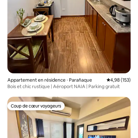
Appartement en résidence ⋅ Parañaque
Évaluation moy
4,98 (153)
Bois et chic rustique | Aéroport NAIA | Parking gratuit
Coup de cœur voyageurs
Coup de cœur voyageurs