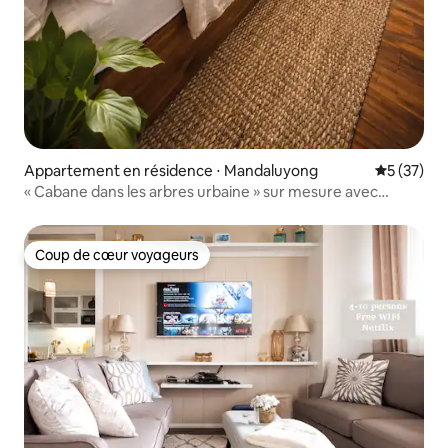
Appartement en résidence ⋅ Mandaluyong
Évaluation
5 (37)
« Cabane dans les arbres urbaine » sur mesure avec
fauteuil de massage et piscine
Coup de cœur voyageurs
Coup de cœur voyageurs