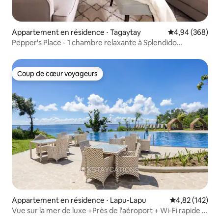
Appartement en résidence ⋅ Tagaytay
Évaluation moy
4,94 (368)
Pepper's Place - 1 chambre relaxante à Splendido
Tagaytay
Coup de cœur voyageurs
Coup de cœur voyageurs
Appartement en résidence ⋅ Lapu-Lapu
Évaluation moy
4,82 (142)
Vue sur la mer de luxe +Près de l'aéroport + Wi-Fi rapide +
Netflix.