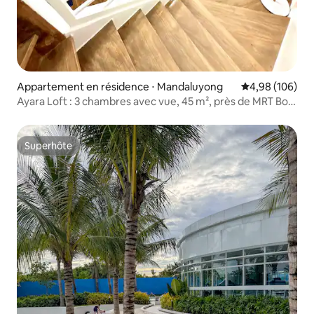
Appartement en résidence ⋅ Mandaluyong
Évaluation moy
4,98 (106)
Ayara Loft : 3 chambres avec vue, 45 m², près de MRT Boni
et SM
Superhôte
Superhôte