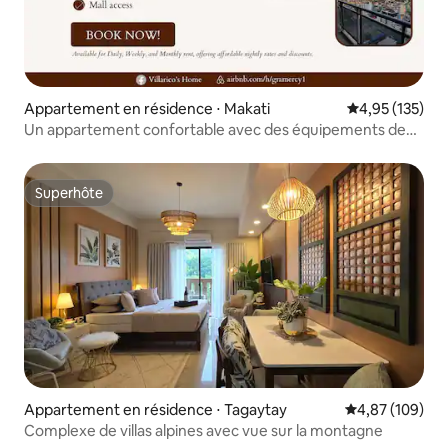
Appartement en résidence ⋅ Makati
Évaluation moy
4,95 (135)
Un appartement confortable avec des équipements de
luxe et un centre commercial
Superhôte
Superhôte
Appartement en résidence ⋅ Tagaytay
Évaluation moy
4,87 (109)
Complexe de villas alpines avec vue sur la montagne