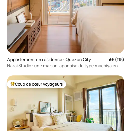
Appartement en résidence ⋅ Quezon City
Évaluation 
5 (115)
Narai Studio : une maison japonaise de type machiya en
ville
Coup de cœur voyageurs
Coups de cœur voyageurs les plus appréciés