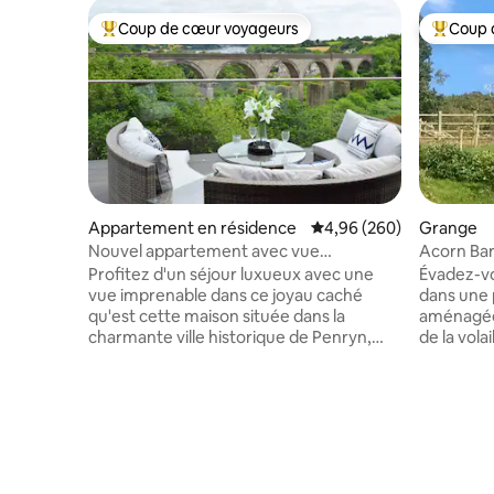
Coup de cœur voyageurs
Coup 
Coups de cœur voyageurs les plus appréciés
Coups de
Appartement en résidence
Évaluation moyenne sur 
4,96 (260)
Grange
Nouvel appartement avec vue
Acorn Bar
panoramique sur la rivière et chargeur
Profitez d'un séjour luxueux avec une
Évadez-vo
Tesla
vue imprenable dans ce joyau caché
dans une 
qu'est cette maison située dans la
aménagée
charmante ville historique de Penryn,
de la vola
juste à côté de Falmouth. Profitez d'une
cochons. 
vue panoramique époustouflante dans le
de sa pro
confort de votre lit et détendez-vous
situé au-
dans une somptueuse salle de bain
nuit, vou
équipée d'une douche à effet de
dans la va
cascade. La propriété dispose d'une
campagne 
cuisine contemporaine spacieuse,
voisines,