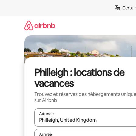
Aller
Certai
directement
au
contenu
Philleigh : locations de
vacances
Trouvez et réservez des hébergements uniqu
sur Airbnb
Adresse
Lorsque les résultats s'affichent, utilisez les flèc
Arrivée