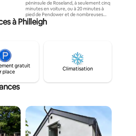
péninsule de Roseland, à seulement cinq
nifique
minutes en voiture, ou à 20 minutes à
bois.
pied de Pendower et de nombreuses
es à Philleigh
autres belles plages. Ici, vous entendez
les oiseaux chanter et vous pouvez
sentir l'air marin. Le chalet est lumineux
et paisible, avec tout ce dont vous avez
besoin pour des vacances relaxantes ou
pour travailler. Il a récemment été
rénové et décoré. Deux chambres
pouvant accueillir jusqu'à cinq
ement gratuit
personnes, une cuisine bien équipée,
Climatisation
r place
une grande table à manger, un espace
repas extérieur et un salon confortable.
cances