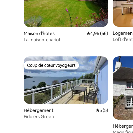
Logement
Maison d'hôtes
Évaluation moyenne sur
4,95 (56)
Loft d'en
La maison-chariot
Grade II
Coup de cœur voyageurs
Coup de cœur voyageurs
Hébergement
Évaluation moyenn
5 (5)
Fiddlers Green
Héberge
Magnifiqu