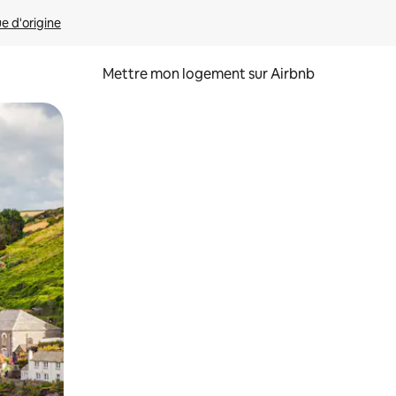
ue d'origine
Mettre mon logement sur Airbnb
sant glisser.