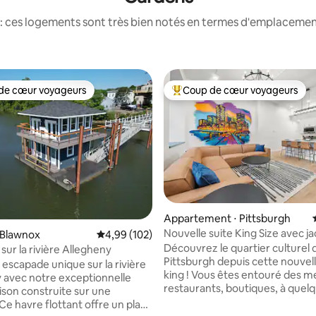
: ces logements sont très bien notés en termes d'emplacement
de cœur voyageurs
Coup de cœur voyageurs
 cœur voyageurs les plus appréciés
Coups de cœur voyageurs les p
Appartement ⋅ Pittsburgh
Nouvelle suite King Size avec ja
 Blawnox
Évaluation moyenne sur la base de 102 commen
4,99 (102)
dans le quartier culturel
Découvrez le quartier culturel 
 sur la rivière Allegheny
Pittsburgh depuis cette nouvell
 escapade unique sur la rivière
king ! Vous êtes entouré des me
 avec notre exceptionnelle
restaurants, boutiques, à quel
ison construite sur une
du centre de congrès, des théâ
Ce havre flottant offre un plan
plus encore. Conçu pour le conf