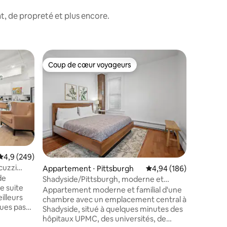
, de propreté et plus encore.
Appartem
Coup de cœur voyageurs
Coup de
lus appréciés
Coup de cœur voyageurs
Coup de
STUDIO 
(C2)
Ce studio
besoin d
et cool. 
Size, d'u
cuisine c
complète
étage d'
Pittsburg
Évaluation moyenne sur la base de 249 commentaires : 4,9 sur 5
4,9 (249)
taille d'
cuzzi
taires : 4,99 sur 5
Appartement ⋅ Pittsburgh
Évaluation moyenne sur
4,94 (186)
très bien
de
prévoient
Shadyside/Pittsburgh, moderne et
e suite
profiter d
confortable 1 chambre avec parking
Appartement moderne et familial d'une
illeurs
endroit s
chambre avec un emplacement central à
ques pas
se ressou
Shadyside, situé à quelques minutes des
tres et
pas aux e
hôpitaux UPMC, des universités, de
ort et la