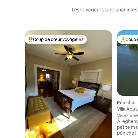
Les voyageurs sont unanimes 
Coup de cœur voyageurs
Coup 
Coups de cœur voyageurs les plus appréciés
Coups de
Péniche ⋅
Villa Aqua
Vivez une
Allegheny
petite ma
péniche ! 