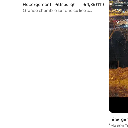
Hébergement ⋅ Pittsburgh
Évaluation moyenne sur
4,85 (111)
Grande chambre sur une colline à
proximité de tout à Pitt
Hébergem
*Maison *