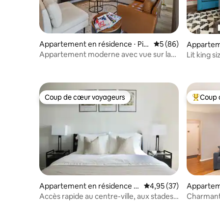
Appartement en résidence ⋅ Pitt
Évaluation moyenne 
5 (86)
Appartem
sburgh
Pittsburg
Appartement moderne avec vue sur la
Lit king si
ville et parking
Emplaceme
Coup de cœur voyageurs
Coup 
Coup de cœur voyageurs
Coups de
Appartement en résidence ⋅
Évaluation moyenne su
4,95 (37)
Appartem
Pittsburgh
Pittsburg
Accès rapide au centre-ville, aux stades
Charmant 
et à North Shore
situé prè