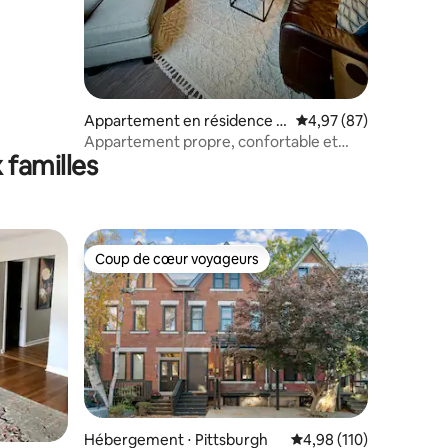
Appartement en résidence ⋅
Évaluation moyenne su
4,97 (87)
Pittsburgh
Appartement propre, confortable et
 familles
accessible à pied avec des améliorations
de luxe
Coup de cœur voyageurs
lus appréciés
Coup de cœur voyageurs
Hébergement ⋅ Pittsburgh
Évaluation moyenne sur
4,98 (110)