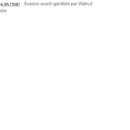
Évasion avant-gardiste par Walnut
valuation moyenne sur la base de 108 commentaires : 4,95 sur 5
4,95 (108)
iste
ntaires : 4,91 sur 5