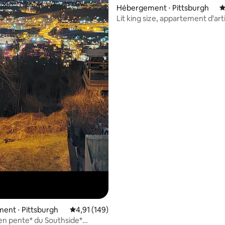
 la base de 111 commentaires : 4,85 sur 5
Hébergement ⋅ Pittsburgh
É
Lit king size, appartement d'art
ent ⋅ Pittsburgh
Évaluation moyenne sur la base de 149 comme
4,91 (149)
en pente* du Southside*