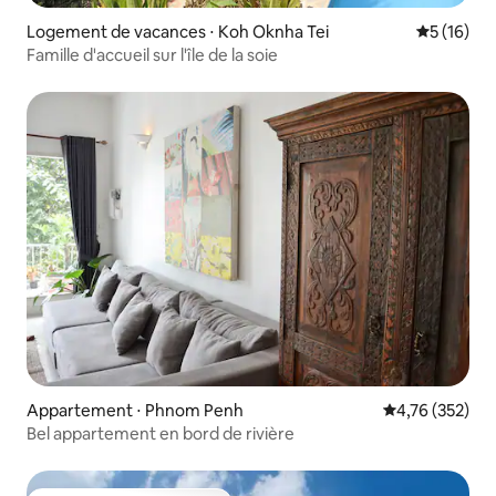
Logement de vacances ⋅ Koh Oknha Tei
Évaluation
5 (16)
Famille d'accueil sur l'île de la soie
Appartement ⋅ Phnom Penh
Évaluation moy
4,76 (352)
Bel appartement en bord de rivière