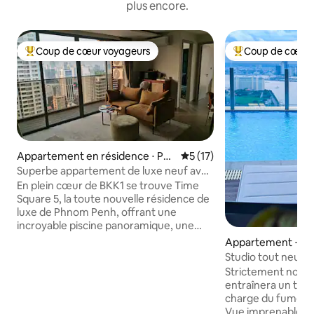
plus encore.
Coup de cœur voyageurs
Coup de cœur 
Coups de cœur voyageurs les plus appréciés
Coups de cœur vo
Appartement en résidence ⋅ Ph
Évaluation moyenne sur la b
5 (17)
nom Penh
Superbe appartement de luxe neuf avec
2 chambres à BKK1
En plein cœur de BKK1 se trouve Time
Square 5, la toute nouvelle résidence de
luxe de Phnom Penh, offrant une
incroyable piscine panoramique, une
salle de sport panoramique et un bar,
Appartement ⋅ P
ainsi qu'une salle de yoga, une salle de
Studio tout neuf fa
billard et une salle de jeux pour enfants,
fumeur
Strictement non-
le tout au 46e étage. L'appartement lui-
entraînera un trait
même a été conçu pour être
charge du fumeur * Réception 24h/24 
fantastique pour une famille de
Vue imprenable sur 