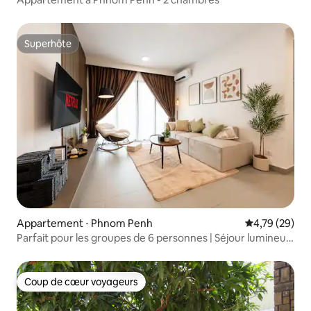
Superhôte
Superhôte
Appartement ⋅ Phnom Penh
Évaluation mo
4,79 (29)
Parfait pour les groupes de 6 personnes | Séjour lumineux
et confortable de 3 chambres
Coup de cœur voyageurs
Coup de cœur voyageurs