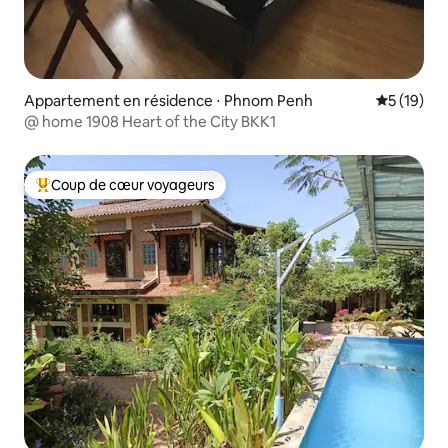
Appartement en résidence ⋅ Phnom Penh
Évaluation
5 (19)
@ home 1908 Heart of the City BKK1
Coup de cœur voyageurs
Coups de cœur voyageurs les plus appréciés