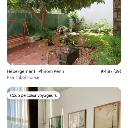
Hébergement ⋅ Phnom Penh
Évaluation mo
4,87 (39)
Pka Thkol House
Coup de cœur voyageurs
Coup de cœur voyageurs