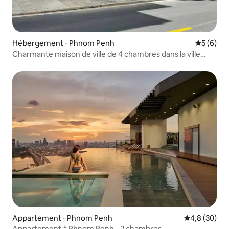
Hébergement ⋅ Phnom Penh
Évaluatio
5 (6)
Charmante maison de ville de 4 chambres dans la ville
animée de Phnom Penh !
Appartement ⋅ Phnom Penh
Évaluation m
4,8 (30)
Appartement à Phnom Penh - 2 chambres