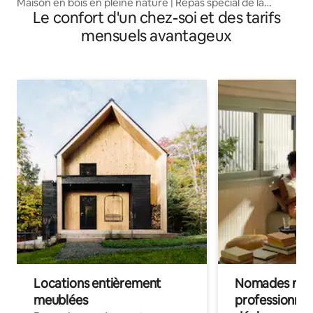
Maison en bois en pleine nature | Repas spécial de la
Le confort d'un chez-soi et des tarifs
cuisine communautaire
mensuels avantageux
Locations entièrement
Nomades num
meublées
professionnel