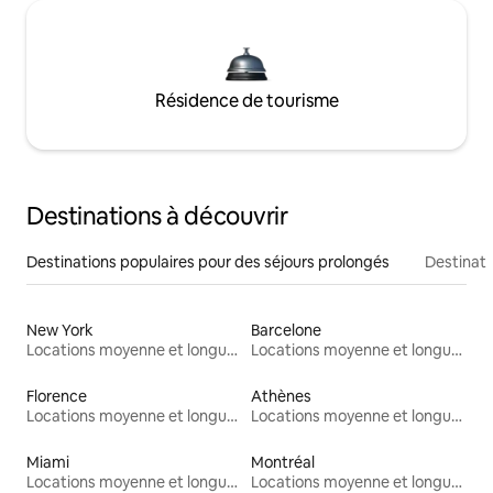
Résidence de tourisme
Destinations à découvrir
Destinations populaires pour des séjours prolongés
Destinati
New York
Barcelone
Locations moyenne et longue durée
Locations moyenne et longue durée
Florence
Athènes
Locations moyenne et longue durée
Locations moyenne et longue durée
Miami
Montréal
Locations moyenne et longue durée
Locations moyenne et longue durée