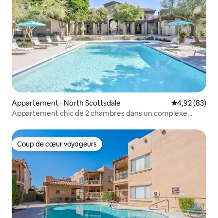
Appartement ⋅ North Scottsdale
Évaluation mo
4,92 (83)
Appartement chic de 2 chambres dans un complexe
hôtelier avec piscine et WiFi
Coup de cœur voyageurs
Coup de cœur voyageurs