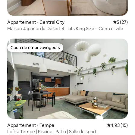
Appartement ⋅ Central City
Évaluation
5 (27)
Maison Japandi du Désert 4 | Lits King Size – Centre-ville
Coup de cœur voyageurs
Coup de cœur voyageurs
Appartement ⋅ Tempe
Évaluation mo
4,93 (15)
Loft à Tempe | Piscine | Patio | Salle de sport