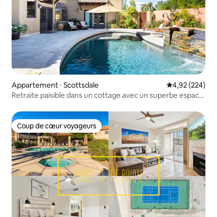
Appartement ⋅ Scottsdale
Évaluation moy
4,92 (224)
Retraite paisible dans un cottage avec un superbe espace
extérieur
Coup de cœur voyageurs
Coup de cœur voyageurs