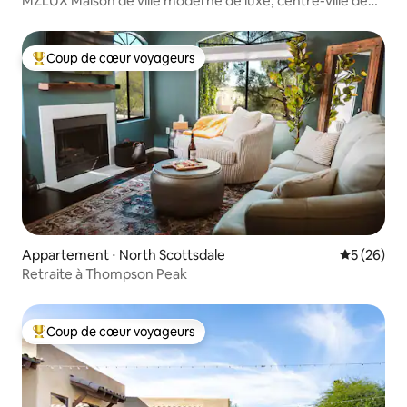
MZLUX Maison de ville moderne de luxe, centre-ville de
Scottsdale
Coup de cœur voyageurs
Coups de cœur voyageurs les plus appréciés
Appartement ⋅ North Scottsdale
Évaluation
5 (26)
Retraite à Thompson Peak
Coup de cœur voyageurs
Coups de cœur voyageurs les plus appréciés