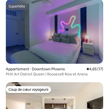
Superhôte
Superhôte
Appartement ⋅ Downtown Phoenix
Évaluation mo
4,65 (17)
PHX Art District Queen | Roosevelt Row et Arena
Coup de cœur voyageurs
Coup de cœur voyageurs