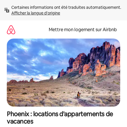
Aller
Certaines informations ont été traduites automatiquement. 
directement
Afficher la langue d'origine
au
contenu
Mettre mon logement sur Airbnb
Phoenix : locations d'appartements de
vacances