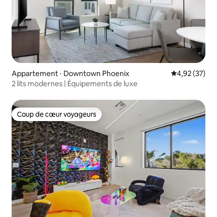
Appartement ⋅ Downtown Phoenix
Évaluation mo
4,92 (37)
2 lits modernes | Équipements de luxe
Coup de cœur voyageurs
Coup de cœur voyageurs