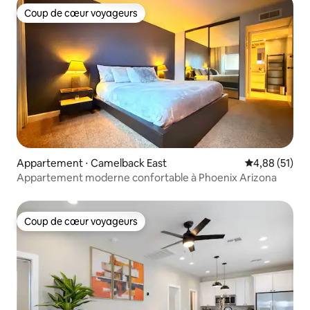
Coup de cœur voyageurs
Coup de cœur voyageurs
Appartement ⋅ Camelback East
Évaluation mo
4,88 (51)
Appartement moderne confortable à Phoenix Arizona
Coup de cœur voyageurs
Coup de cœur voyageurs