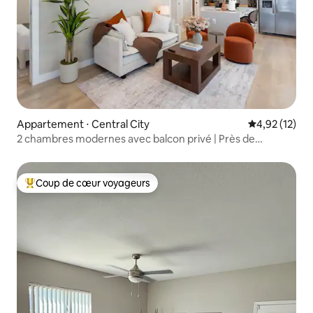
Appartement ⋅ Central City
Évaluation mo
4,92 (12)
2 chambres modernes avec balcon privé | Près de
l'aéroport PHX et du centre-ville
Coup de cœur voyageurs
Coups de cœur voyageurs les plus appréciés