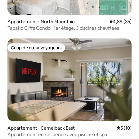
Appartement ⋅ North Mountain
Évaluation mo
4,89 (35)
Tapatio Cliffs Condo : 1er étage, 3 piscines chauffées
Coup de cœur voyageurs
Coup de cœur voyageurs
Appartement ⋅ Camelback East
Évaluation
5 (10)
Appartement en résidence avec piscine et spa