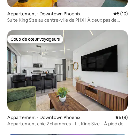
Appartement ⋅ Downtown Phoenix
Évaluation
5 (10)
Suite King Size au centre-ville de PHX | À deux pas de
Chase Field et Ro
Coup de cœur voyageurs
Coup de cœur voyageurs
Appartement ⋅ Downtown Phoenix
Évaluatio
5 (8)
Appartement chic 2 chambres – Lit King Size – À pied de
DT Phoenix !