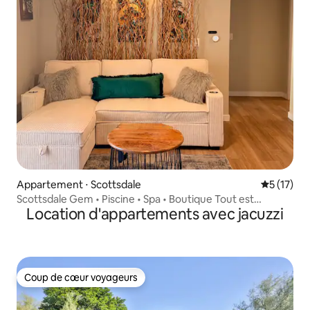
Appartement ⋅ Scottsdale
Évaluation
5 (17)
Scottsdale Gem • Piscine • Spa • Boutique Tout est
Location d'appartements avec jacuzzi
accessible à pied
Coup de cœur voyageurs
Coup de cœur voyageurs