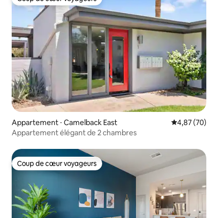
Coup de cœur voyageurs
Appartement ⋅ Camelback East
Évaluation mo
4,87 (70)
Appartement élégant de 2 chambres
Coup de cœur voyageurs
Coup de cœur voyageurs