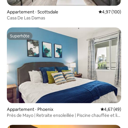
Appartement ⋅ Scottsdale
Évaluation moy
4,97 (100)
Casa De Las Damas
Superhôte
Superhôte
Appartement ⋅ Phoenix
Évaluation mo
4,67 (49)
Près de Mayo | Retraite ensoleillée | Piscine chauffée et lit
« king size »