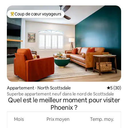
Coup de cœur voyageurs
Coups de cœur voyageurs les plus appréciés
Appartement ⋅ North Scottsdale
Évaluation
5 (30)
Superbe appartement neuf dans le nord de Scottsdale
Quel est le meilleur moment pour visiter
Phoenix ?
Mois
Prix moyen
Temp. moy.