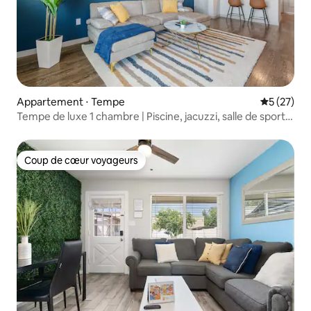
Appartement ⋅ Tempe
Évaluation
5 (27)
Tempe de luxe 1 chambre | Piscine, jacuzzi, salle de sport,
lit King Size
Coup de cœur voyageurs
Coup de cœur voyageurs