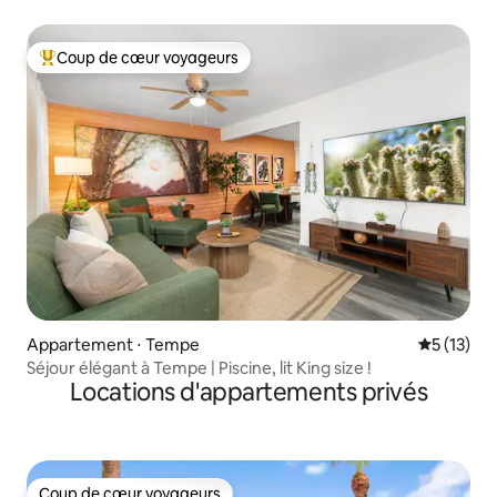
Coup de cœur voyageurs
Coups de cœur voyageurs les plus appréciés
Appartement ⋅ Tempe
Évaluation
5 (13)
Séjour élégant à Tempe | Piscine, lit King size !
Locations d'appartements privés
Coup de cœur voyageurs