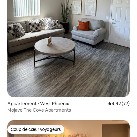
Appartement ⋅ West Phoenix
Évaluation mo
4,92 (77)
Mojave The Cove Apartments
Coup de cœur voyageurs
Coup de cœur voyageurs