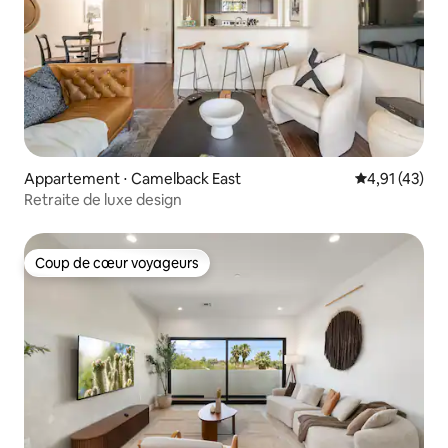
Appartement ⋅ Camelback East
Évaluation mo
4,91 (43)
Retraite de luxe design
Coup de cœur voyageurs
Coup de cœur voyageurs