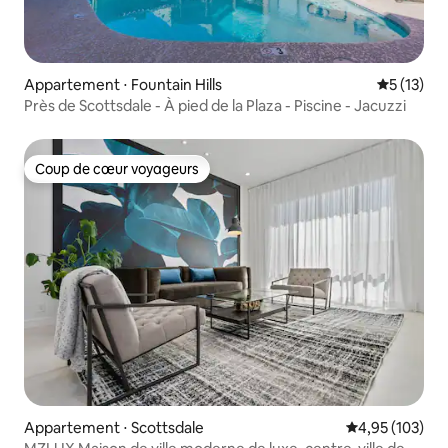
Appartement ⋅ Fountain Hills
Évaluation
5 (13)
Près de Scottsdale - À pied de la Plaza - Piscine - Jacuzzi
Coup de cœur voyageurs
Coup de cœur voyageurs
Appartement ⋅ Scottsdale
Évaluation moy
4,95 (103)