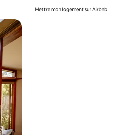
Mettre mon logement sur Airbnb
sant glisser.