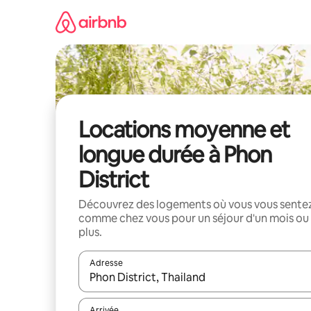
Aller
directement
au
contenu
Locations moyenne et
longue durée à Phon
District
Découvrez des logements où vous vous sente
comme chez vous pour un séjour d'un mois ou
plus.
Adresse
Lorsque les résultats s'affichent, utilisez les flèc
Arrivée