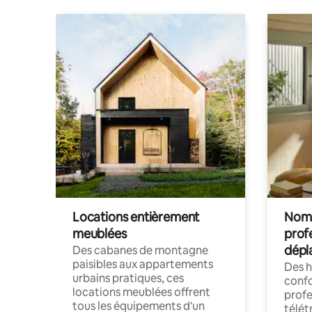
Locations entièrement
Noma
meublées
prof
dépl
Des cabanes de montagne
paisibles aux appartements
Des 
urbains pratiques, ces
confo
locations meublées offrent
profe
tous les équipements d'un
télét