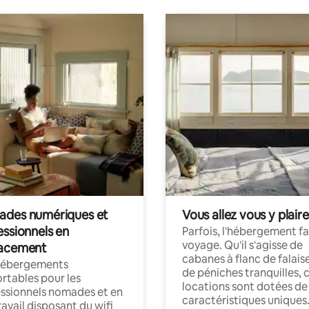
des numériques et
Vous allez vous y plaire
essionnels en
Parfois, l'hébergement fai
voyage. Qu'il s'agisse de
acement
cabanes à flanc de falais
hébergements
de péniches tranquilles, 
rtables pour les
locations sont dotées de
ssionnels nomades et en
caractéristiques uniques
ravail disposant du wifi