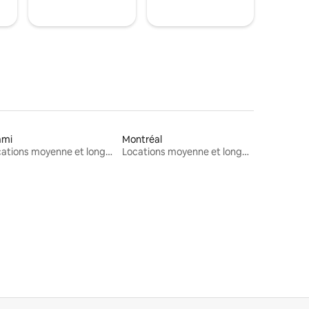
ami
Montréal
Locations moyenne et longue durée
Locations moyenne et longue durée