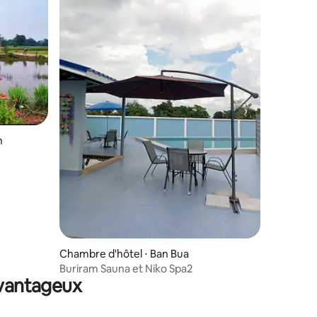
entaires : 4,6 sur 5
n
Chambre d'hôtel ⋅ Ban Bua
Buriram Sauna et Niko Spa2
avantageux