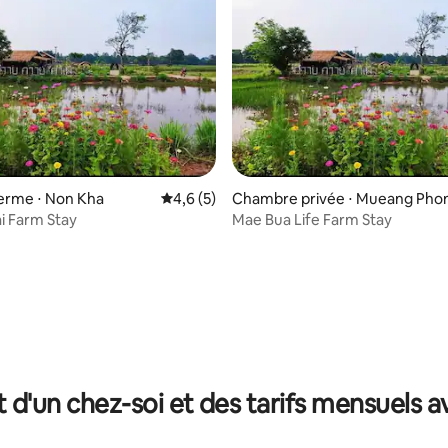
 ferme ⋅ Non Kha
Évaluation moyenne sur la base de 5 comm
4,6 (5)
Chambre privée ⋅ Mueang Pho
i Farm Stay
Mae Bua Life Farm Stay
t d'un chez-soi et des tarifs mensuels 