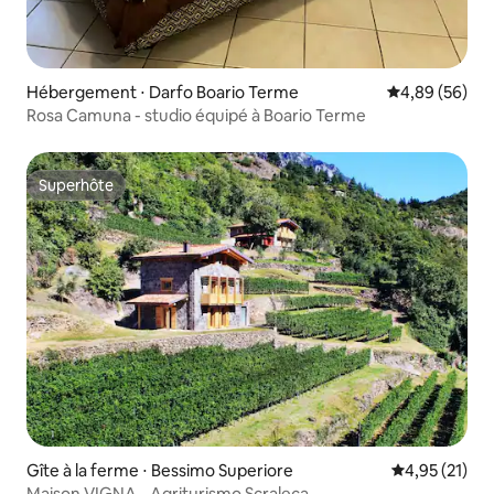
Hébergement ⋅ Darfo Boario Terme
Évaluation mo
4,89 (56)
Rosa Camuna - studio équipé à Boario Terme
Superhôte
Superhôte
Gîte à la ferme ⋅ Bessimo Superiore
Évaluation mo
4,95 (21)
Maison VIGNA - Agriturismo Scraleca