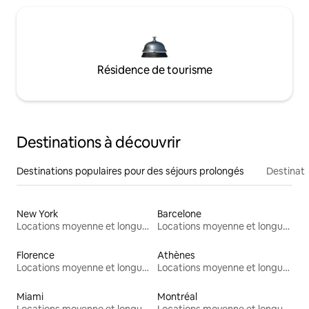
Résidence de tourisme
Destinations à découvrir
Destinations populaires pour des séjours prolongés
Destinati
New York
Barcelone
Locations moyenne et longue durée
Locations moyenne et longue durée
Florence
Athènes
Locations moyenne et longue durée
Locations moyenne et longue durée
Miami
Montréal
Locations moyenne et longue durée
Locations moyenne et longue durée