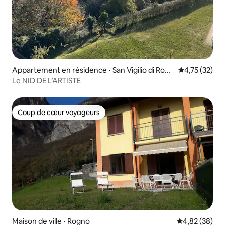
Appartement en résidence ⋅ San Vigilio di Rogn
Évaluation mo
4,75 (32)
o
Le NID DE L’ARTISTE
Coup de cœur voyageurs
Coup de cœur voyageurs
Maison de ville ⋅ Rogno
Évaluation mo
4,82 (38)