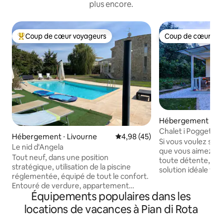
plus encore.
Coup de cœur voyageurs
Coup de cœur vo
Coups de cœur voyageurs les plus appréciés
Coup de cœur vo
Hébergement ⋅ Fa
Chalet i Poggetti,
Hébergement ⋅ Livourne
Évaluation moyenne sur la base
4,98 (45)
Si vous voulez su
Le nid d'Angela
que vous aimez, ou
Tout neuf, dans une position
toute détente, not
stratégique, utilisation de la piscine
solution idéale v
réglementée, équipé de tout le confort.
connecter à la na
Entouré de verdure, appartement
environnement élé
Équipements populaires dans les
élégant, lumineux, accueillant et calme,
en toute intimité 
composé d’un salon, d’une cuisine
locations de vacances à Pian di Rota
unique, équipé de 
ouverte, de deux chambres, de deux
votre disposition u