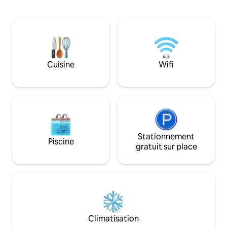
salles de bains, d’un placard et d’une
équipée d'un bain
grande terrasse à usage exclusif.
sauna... avec vue s
Climatisation dans toutes les pièces,
l’extérieur, une t
télévision avec Sky, Netflix. Wi-Fi
dîner ou prendre v
partout. Entrée indépendante, parking
côté de la zone so
privé dans le jardin. Très proche de la
chaises longues, e
mer, des voies de communication et des
Cuisine
Wifi
merveilles de la Toscane.
Stationnement
Piscine
gratuit sur place
Climatisation