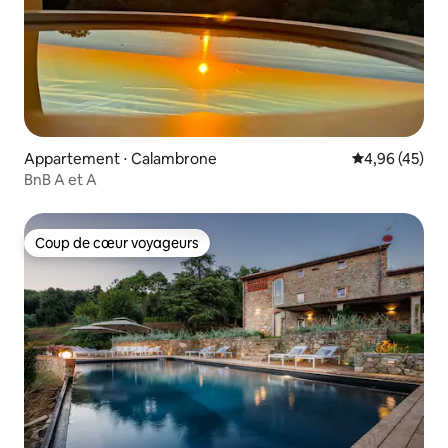
Appartement ⋅ Calambrone
Évaluation mo
4,96 (45)
BnB A et A
Coup de cœur voyageurs
Coup de cœur voyageurs