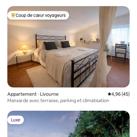
Livourne
Coup de cœur voyageurs
Coups de cœur voyageurs les plus appréciés
Appartement ⋅ Livourne
Évaluation mo
4,96 (45)
Mansarde avec terrasse, parking et climatisation
Luxe
Luxe