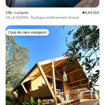
Villa ⋅ Lucques
Évaluation mo
4,94 (64)
VILLA GIOMA - Rustique entièrement rénové
Coup de cœur voyageurs
Coup de cœur voyageurs