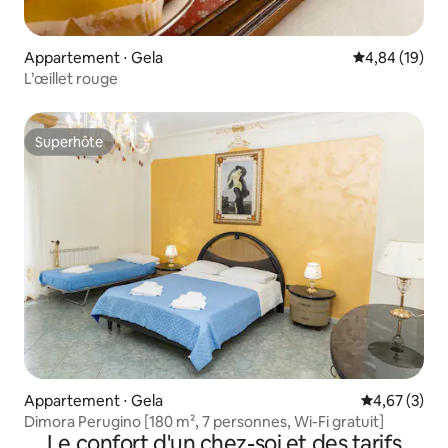
Appartement ⋅ Gela
Évaluation mo
4,84 (19)
L’œillet rouge
Superhôte
Superhôte
Appartement ⋅ Gela
Évaluation m
4,67 (3)
Dimora Perugino [180 m², 7 personnes, Wi-Fi gratuit]
Le confort d'un chez-soi et des tarifs