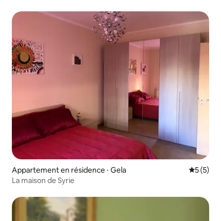
Appartement en résidence ⋅ Gela
Évaluatio
5 (5)
La maison de Syrie