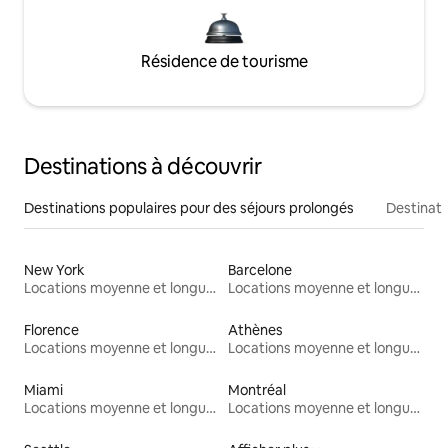
Résidence de tourisme
Destinations à découvrir
Destinations populaires pour des séjours prolongés
Destinati
New York
Barcelone
Locations moyenne et longue durée
Locations moyenne et longue durée
Florence
Athènes
Locations moyenne et longue durée
Locations moyenne et longue durée
Miami
Montréal
Locations moyenne et longue durée
Locations moyenne et longue durée