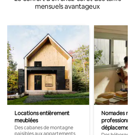
mensuels avantageux
Locations entièrement
Nomades num
meublées
professionnel
déplacement
Des cabanes de montagne
paisibles aux appartements
Des hébergem