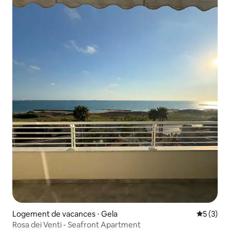
Logement de vacances ⋅ Gela
Évaluatio
5 (3)
Rosa dei Venti - Seafront Apartment