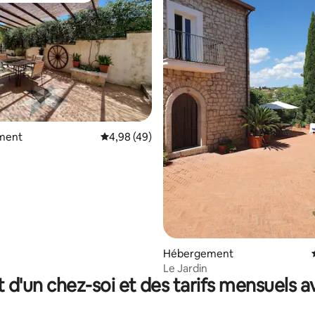
r la base de 52 commentaires : 4,92 sur 5
ment
Évaluation moyenne sur la base de 49 comme
4,98 (49)
Hébergement
Le Jardin
t d'un chez-soi et des tarifs mensuels 