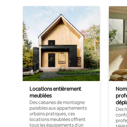
Locations entièrement
Noma
meublées
prof
dépl
Des cabanes de montagne
paisibles aux appartements
Des 
urbains pratiques, ces
confo
locations meublées offrent
profe
tous les équipements d'un
télét