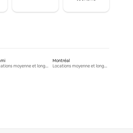
ami
Montréal
Locations moyenne et longue durée
Locations moyenne et longue durée