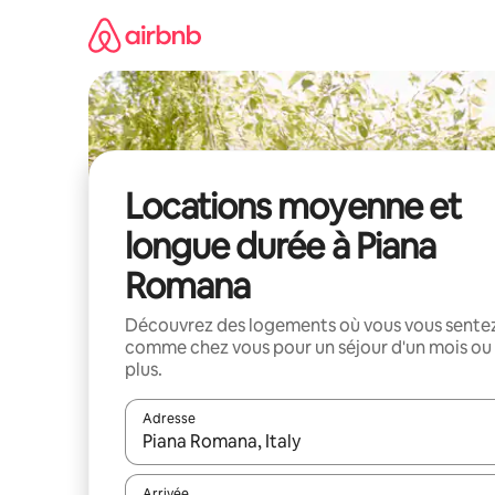
Aller
directement
au
contenu
Locations moyenne et
longue durée à Piana
Romana
Découvrez des logements où vous vous sente
comme chez vous pour un séjour d'un mois ou
plus.
Adresse
Lorsque les résultats s'affichent, utilisez les flèc
Arrivée