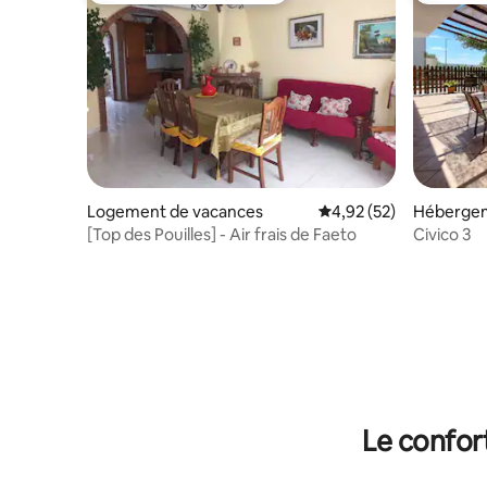
Logement de vacances
Évaluation moyenne su
4,92 (52)
Héberge
[Top des Pouilles] - Air frais de Faeto
Civico 3
Le confor