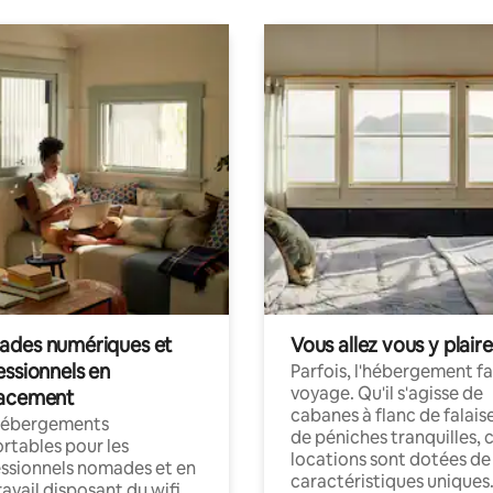
des numériques et
Vous allez vous y plaire
essionnels en
Parfois, l'hébergement fai
voyage. Qu'il s'agisse de
acement
cabanes à flanc de falais
hébergements
de péniches tranquilles, 
rtables pour les
locations sont dotées de
ssionnels nomades et en
caractéristiques uniques
ravail disposant du wifi