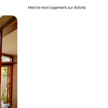
Mettre mon logement sur Airbnb
sant glisser.