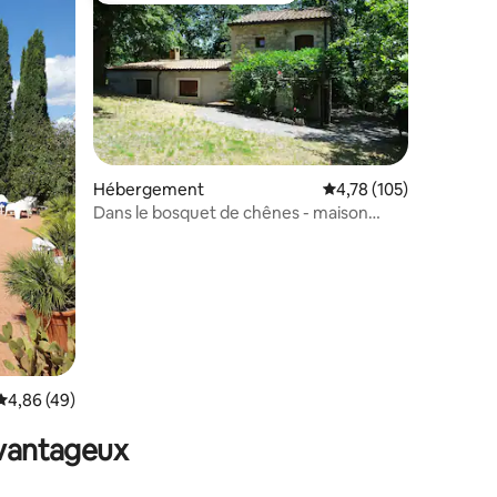
Hébergement
Évaluation moyenne sur
4,78 (105)
Dans le bosquet de chênes - maison
ntaires : 4,98 sur 5
entière
Évaluation moyenne sur la base de 49 commentaires : 4,86 sur 5
4,86 (49)
avantageux