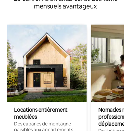
mensuels avantageux
Locations entièrement
Nomades num
meublées
professionnel
déplacement
Des cabanes de montagne
paisibles aux appartements
Des hébergem