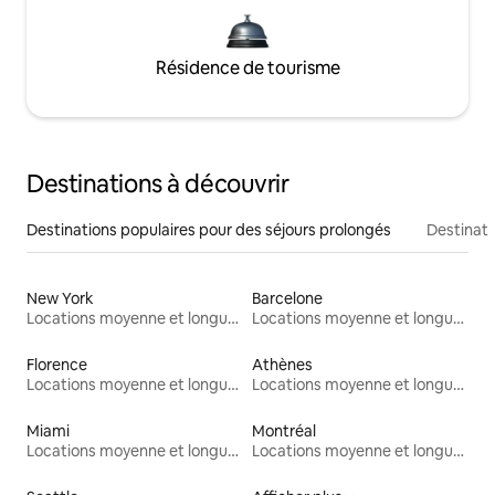
Résidence de tourisme
Destinations à découvrir
Destinations populaires pour des séjours prolongés
Destinati
New York
Barcelone
Locations moyenne et longue durée
Locations moyenne et longue durée
Florence
Athènes
Locations moyenne et longue durée
Locations moyenne et longue durée
Miami
Montréal
Locations moyenne et longue durée
Locations moyenne et longue durée