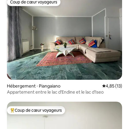
Coup de cœur voyageurs
Coup de cœur voyageurs
Hébergement ⋅ Piangaiano
Évaluation mo
4,85 (13)
Appartement entre le lac d’Endine et le lac d’Iseo
Coup de cœur voyageurs
Coups de cœur voyageurs les plus appréciés