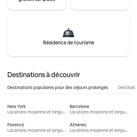
Résidence de tourisme
Destinations à découvrir
Destinations populaires pour des séjours prolongés
Destinati
New York
Barcelone
Locations moyenne et longue durée
Locations moyenne et longue durée
Florence
Athènes
Locations moyenne et longue durée
Locations moyenne et longue durée