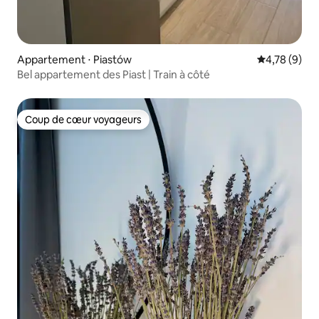
Appartement ⋅ Piastów
Évaluation m
4,78 (9)
Bel appartement des Piast | Train à côté
Coup de cœur voyageurs
Coup de cœur voyageurs