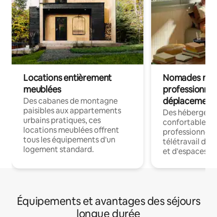
Locations entièrement
Nomades num
meublées
professionnel
déplacement
Des cabanes de montagne
paisibles aux appartements
Des hébergem
urbains pratiques, ces
confortables p
locations meublées offrent
professionnels
tous les équipements d'un
télétravail dis
logement standard.
et d'espaces de
Équipements et avantages des séjours
longue durée