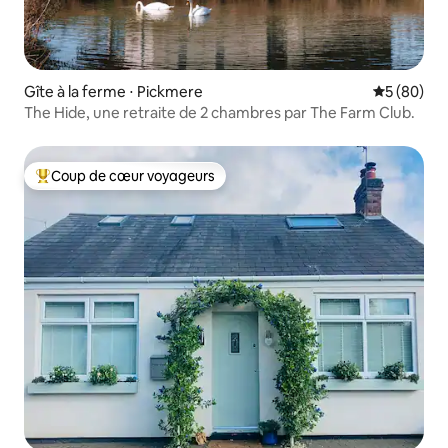
Gîte à la ferme ⋅ Pickmere
Évaluation
5 (80)
The Hide, une retraite de 2 chambres par The Farm Club.
Coup de cœur voyageurs
Coups de cœur voyageurs les plus appréciés