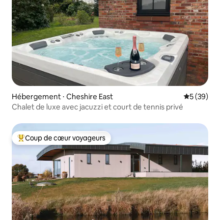
Hébergement ⋅ Cheshire East
Évaluation
5 (39)
Chalet de luxe avec jacuzzi et court de tennis privé
Coup de cœur voyageurs
Coups de cœur voyageurs les plus appréciés