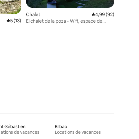
entaires : 4,9 sur 5
Chalet
Évaluation moyenne su
4,99 (92)
Évaluation moyenne sur la base de 13 commentaires : 5 sur 5
5 (13)
El chalet de la poza - Wifi, espace de
travail et barbecue
nt-Sébastien
Bilbao
ations de vacances
Locations de vacances