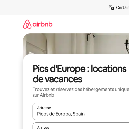
Aller
Certai
directement
au
contenu
Pics d'Europe : locations
de vacances
Trouvez et réservez des hébergements uniqu
sur Airbnb
Adresse
Lorsque les résultats s'affichent, utilisez les flèc
Arrivée