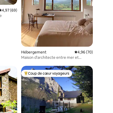
mmentaires : 5 sur 5
Évaluation moyenne sur la base de 69 commentaires : 4,97 sur 5
4,97 (69)
se
Hébergement
Évaluation moyenne su
4,96 (70)
Maison d'architecte entre mer et
montagne
Coup de cœur voyageurs
Coups de cœur voyageurs les plus appréciés