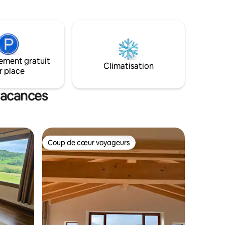
ion. La
LIBERTÉ, VOUS ÊTES CHEZ VOUS !
nifique
samedi.
ement gratuit
Climatisation
r place
 vacances
Coup de cœur voyageurs
lus appréciés
Coup de cœur voyageurs