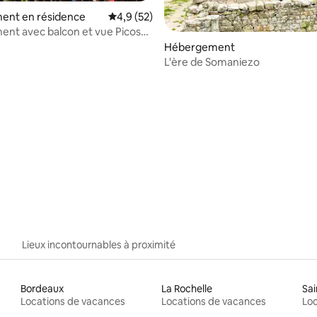
ent en résidence
Évaluation moyenne sur la base de 52 comm
4,9 (52)
nt avec balcon et vue Picos
bo
Hébergement
L'ère de Somaniezo
 sur la base de 16 commentaires : 5 sur 5
Lieux incontournables à proximité
Bordeaux
La Rochelle
Sai
Locations de vacances
Locations de vacances
Loc