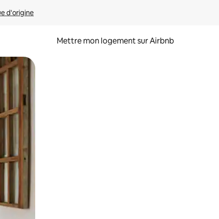
ue d'origine
Mettre mon logement sur Airbnb
sant glisser.