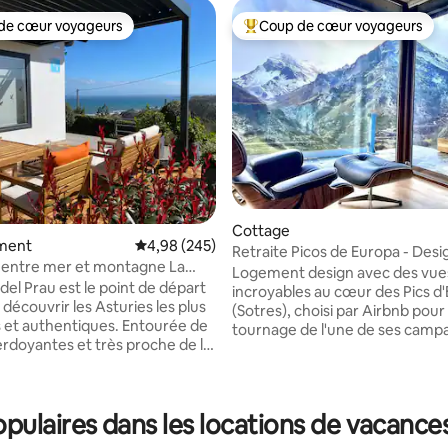
de cœur voyageurs
Coup de cœur voyageurs
 cœur voyageurs les plus appréciés
Coups de cœur voyageurs les p
Cottage
ment
Évaluation moyenne sur la base de 245 commen
4,98 (245)
Retraite Picos de Europa - Desi
 entre mer et montagne La
imprenable
Logement design avec des vue
l Prau
del Prau est le point de départ
incroyables au cœur des Pics d
la base de 159 commentaires : 4,96 sur 5
 découvrir les Asturies les plus
(Sotres), choisi par Airbnb pour 
s et authentiques. Entourée de
tournage de l'une de ses camp
verdoyantes et très proche de la
publicitaires. Idéal pour se reposer,
est idéale pour les amateurs de
travailler à distance ou explorer
, de surf et de gastronomie
sentiers de montagne à votre p
vec un accès rapide aux plages
Maison unique toute neuve av
ulaires dans les locations de vacances
utes spectaculaires. À quelques
spectaculaire sur la montagne.
vous trouverez le musée
Entièrement équipé. Parfait po