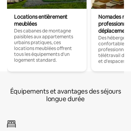
Locations entièrement
Nomades num
meublées
professionnel
déplacement
Des cabanes de montagne
paisibles aux appartements
Des hébergem
urbains pratiques, ces
confortables p
locations meublées offrent
professionnels
tous les équipements d'un
télétravail dis
logement standard.
et d'espaces de
Équipements et avantages des séjours
longue durée