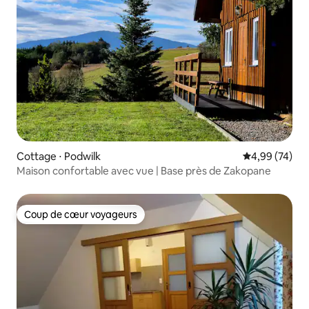
Cottage ⋅ Podwilk
Évaluation mo
4,99 (74)
Maison confortable avec vue | Base près de Zakopane
Coup de cœur voyageurs
Coup de cœur voyageurs