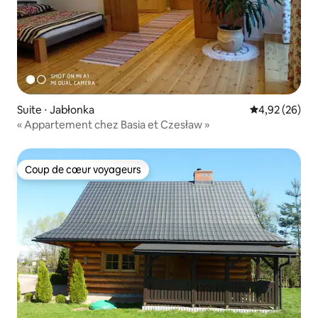
Suite ⋅ Jabłonka
Évaluation mo
4,92 (26)
« Appartement chez Basia et Czesław »
Coup de cœur voyageurs
Coup de cœur voyageurs