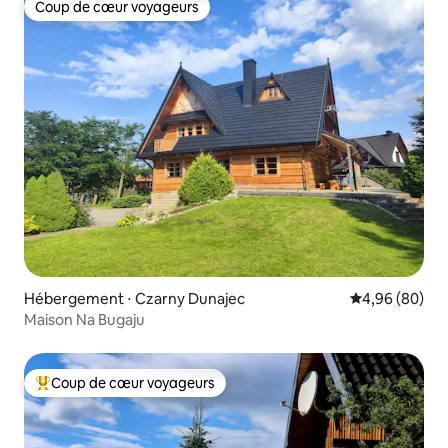
Coup de cœur voyageurs
Coup de cœur voyageurs
Hébergement ⋅ Czarny Dunajec
Évaluation mo
4,96 (80)
Maison Na Bugaju
Coup de cœur voyageurs
Coups de cœur voyageurs les plus appréciés