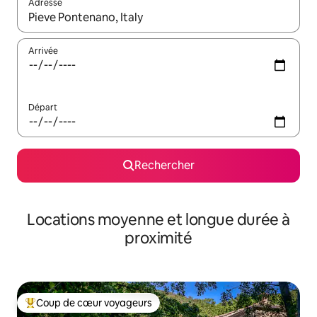
Adresse
Lorsque les résultats s'affichent, utilisez les flèches vers le hau
Arrivée
Départ
Rechercher
Locations moyenne et longue durée à
proximité
Coup de cœur voyageurs
Coups de cœur voyageurs les plus appréciés