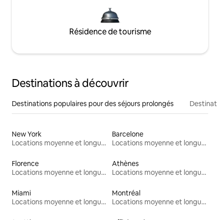
Résidence de tourisme
Destinations à découvrir
Destinations populaires pour des séjours prolongés
Destinati
New York
Barcelone
Locations moyenne et longue durée
Locations moyenne et longue durée
Florence
Athènes
Locations moyenne et longue durée
Locations moyenne et longue durée
Miami
Montréal
Locations moyenne et longue durée
Locations moyenne et longue durée