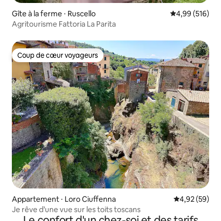
Gîte à la ferme ⋅ Ruscello
Évaluation moy
4,99 (516)
Agritourisme Fattoria La Parita
Coup de cœur voyageurs
Coup de cœur voyageurs
Appartement ⋅ Loro Ciuffenna
Évaluation mo
4,92 (59)
Je rêve d’une vue sur les toits toscans
Le confort d'un chez-soi et des tarifs