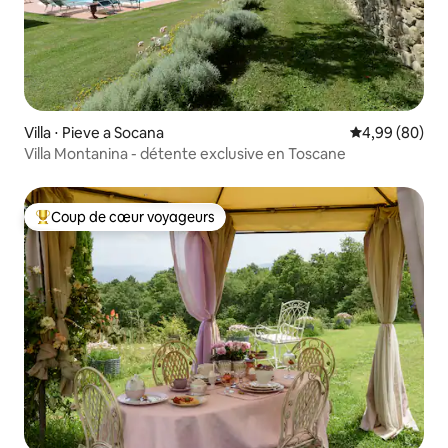
Villa ⋅ Pieve a Socana
Évaluation mo
4,99 (80)
Villa Montanina - détente exclusive en Toscane
Coup de cœur voyageurs
Coups de cœur voyageurs les plus appréciés