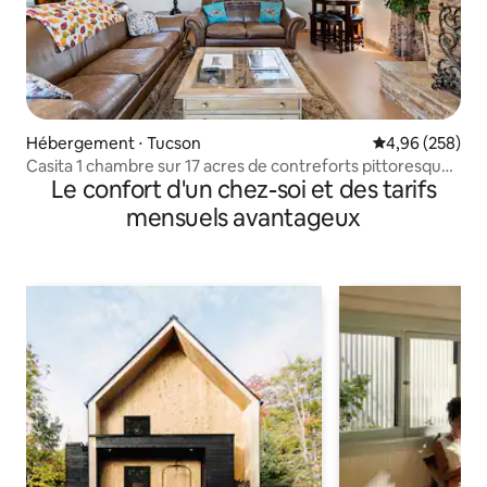
Hébergement ⋅ Tucson
Évaluation moy
4,96 (258)
Casita 1 chambre sur 17 acres de contreforts pittoresques
Le confort d'un chez-soi et des tarifs
#9
mensuels avantageux