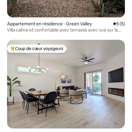
Appartement en résidence ⋅ Green Valley
Évaluatio
5 (5)
Villa calme et confortable avec terrasse avec vue sur la
montagne 55+
Coup de cœur voyageurs
Coups de cœur voyageurs les plus appréciés