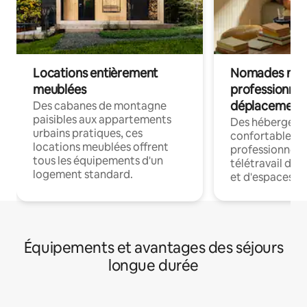
Locations entièrement
Nomades num
meublées
professionnel
déplacement
Des cabanes de montagne
paisibles aux appartements
Des hébergem
urbains pratiques, ces
confortables p
locations meublées offrent
professionnels
tous les équipements d'un
télétravail dis
logement standard.
et d'espaces de
Équipements et avantages des séjours
longue durée