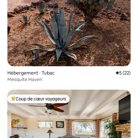
Hébergement ⋅ Tubac
Évaluation
5 (22)
Mesquite Haven
Coup de cœur voyageurs
Coups de cœur voyageurs les plus appréciés