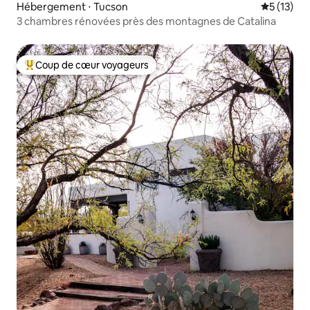
Hébergement ⋅ Tucson
Évaluation
5 (13)
3 chambres rénovées près des montagnes de Catalina
Coup de cœur voyageurs
Coups de cœur voyageurs les plus appréciés