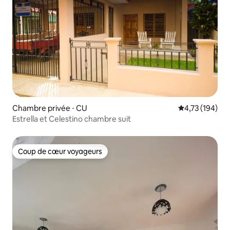
Chambre privée ⋅ CU
Évaluation moy
4,73 (194)
Estrella et Celestino chambre suit
Coup de cœur voyageurs
Coup de cœur voyageurs