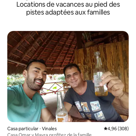
Locations de vacances au pied des
pistes adaptées aux familles
Casa particular ⋅ Vinales
Évaluation moy
4,96 (308)
Casa Omar y Mayra,profitez de la famille