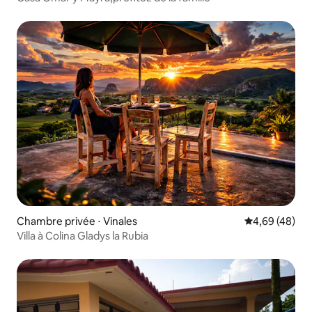
Chambre privée ⋅ Vinales
Évaluation mo
4,69 (48)
Villa à Colina Gladys la Rubia