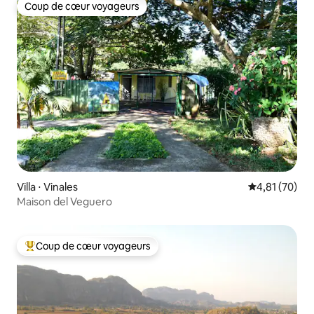
Coup de cœur voyageurs
Coup de cœur voyageurs
Villa ⋅ Vinales
Évaluation mo
4,81 (70)
Maison del Veguero
Coup de cœur voyageurs
Coups de cœur voyageurs les plus appréciés