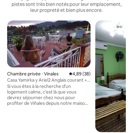
pistes sont très bien notés pour leur emplacement,
leur propreté et bien plus encore.
Chambre privée ⋅ Vinales
Évaluation moyenne sur la base
4,89 (38)
Casa Yamirka y Ariel2 Anglais courant +
Terrasse + Wifi
Si vous êtes à la recherche d'un
logement calme, c'est là que vous
devrez séjourner chez nous pour
profiter de Viñales depuis notre maison
où nous avons un GÉNÉRATEUR
ÉLECTRIQUE, des chambres
indépendantes avec un excellent
confort et une intimité totale pour vous,
votre famille, vos amis, une vue