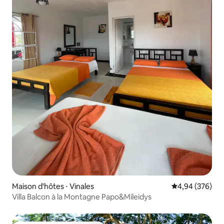
Maison d'hôtes ⋅ Vinales
Évaluation moy
4,94 (376)
Villa Balcon à la Montagne Papo&Mileidys