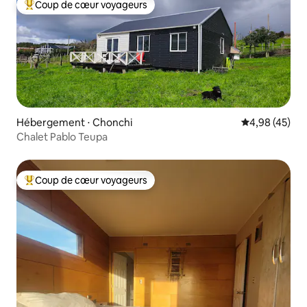
Coup de cœur voyageurs
Coups de cœur voyageurs les plus appréciés
Hébergement ⋅ Chonchi
Évaluation mo
4,98 (45)
Chalet Pablo Teupa
Coup de cœur voyageurs
Coups de cœur voyageurs les plus appréciés