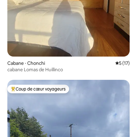
Cabane ⋅ Chonchi
Évaluation
5 (17)
cabane Lomas de Huillinco
Coup de cœur voyageurs
Coups de cœur voyageurs les plus appréciés