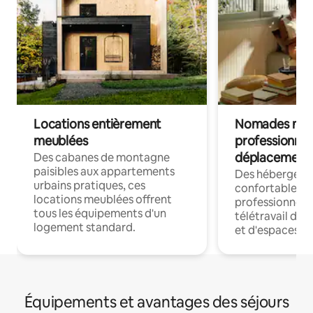
Locations entièrement
Nomades num
meublées
professionnel
déplacement
Des cabanes de montagne
paisibles aux appartements
Des hébergem
urbains pratiques, ces
confortables p
locations meublées offrent
professionnels
tous les équipements d'un
télétravail dis
logement standard.
et d'espaces de
Équipements et avantages des séjours