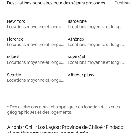
Destinations populaires pour des séjours prolongés
Destinati
New York
Barcelone
Locations moyenne et longue durée
Locations moyenne et longue durée
Florence
Athènes
Locations moyenne et longue durée
Locations moyenne et longue durée
Miami
Montréal
Locations moyenne et longue durée
Locations moyenne et longue durée
Seattle
Afficher plus
Locations moyenne et longue durée
* Des exclusions peuvent s'appliquer en fonction des zones
géographiques et des logements.
Airbnb
Chili
Los Lagos
Province de Chiloé
Pindaco