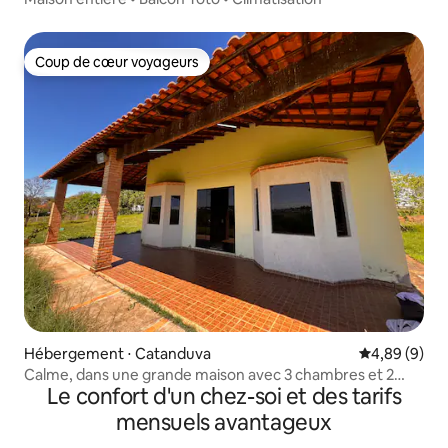
Coup de cœur voyageurs
Coup de cœur voyageurs
Hébergement ⋅ Catanduva
Évaluation m
4,89 (9)
Calme, dans une grande maison avec 3 chambres et 2
Le confort d'un chez-soi et des tarifs
salles de bains
mensuels avantageux