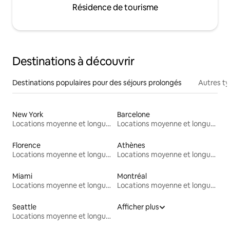
Résidence de tourisme
Destinations à découvrir
Destinations populaires pour des séjours prolongés
Autres t
New York
Barcelone
Locations moyenne et longue durée
Locations moyenne et longue durée
Florence
Athènes
Locations moyenne et longue durée
Locations moyenne et longue durée
Miami
Montréal
Locations moyenne et longue durée
Locations moyenne et longue durée
Seattle
Afficher plus
Locations moyenne et longue durée