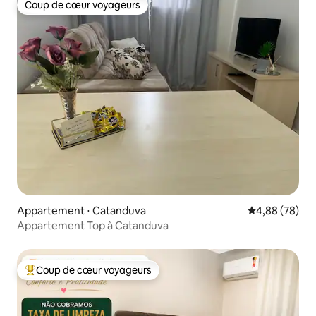
Coup de cœur voyageurs
Coup de cœur voyageurs
Appartement ⋅ Catanduva
Évaluation mo
4,88 (78)
Appartement Top à Catanduva
Coup de cœur voyageurs
Coups de cœur voyageurs les plus appréciés