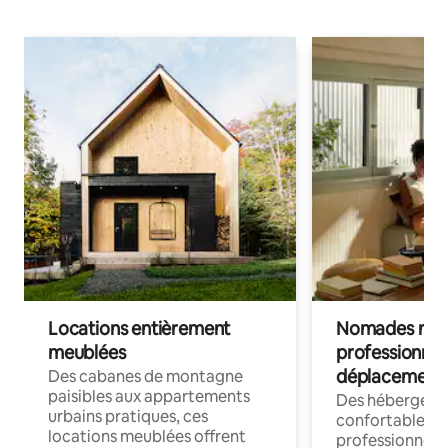
Locations entièrement
Nomades num
meublées
professionnel
déplacement
Des cabanes de montagne
paisibles aux appartements
Des hébergem
urbains pratiques, ces
confortables p
locations meublées offrent
professionnels