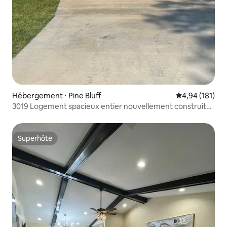
Hébergement ⋅ Pine Bluff
Évaluation moy
4,94 (181)
3019 Logement spacieux entier nouvellement construit
très confortable !!
Superhôte
Superhôte