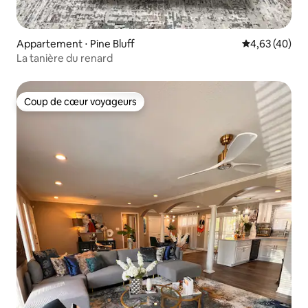
Appartement ⋅ Pine Bluff
Évaluation mo
4,63 (40)
La tanière du renard
Coup de cœur voyageurs
Coup de cœur voyageurs