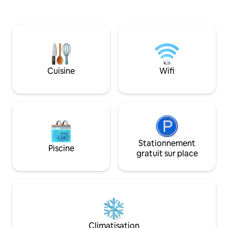
endroit chaleureux et calme »
Parfait pour les vo
séjours prolongés
relaxantes, notre
environnement pai
aménagé pour un 
Veuillez noter📍
pas responsables 
Cuisine
Wifi
d’électricité, d’In
mobile causées par
météorologiques, 
services ou des o
maintenance indé
volonté
Stationnement
Piscine
gratuit sur place
Climatisation