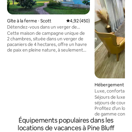
Gîte à la ferme ⋅ Scott
Évaluation moyenne sur la base 
4,92 (450)
Détendez-vous dans un verger de
pacaniers avec Internet Starlink !
Cette maison de campagne unique de
2 chambres, située dans un verger de
pacaniers de 4 hectares, offre un havre
de paix en pleine nature, à seulement
22 minutes de Little Rock. Cuisine
moderne rénovée Starlink WiFi
Barbecue W/D Vu au cinéma et à la
télévision Lever et coucher de soleil
magnifiques Station de recharge pour
véhicules électriques Cliquez sur le
Hébergement ⋅ Pin
cœur dans le coin supérieur droit pour
Luxe, confortable, spacieux 
ajouter à votre liste de souhaits !
de bain !
Séjours de luxe | V
Commentaire 5 étoiles : « Les photos ne
séjours de courte
lui rendent pas justice… Il dégage une
Profitez d’un log
énergie calme et paisible… » « Nous
de gamme conçu p
avions lu des informations sur le taux de
Équipements populaires dans les
d’affaires, les cadr
criminalité à LR, nous nous sommes
voyageurs de cour
locations de vacances à Pine Bluff
sentis en parfaite sécurité ici… Un
recherche de conf