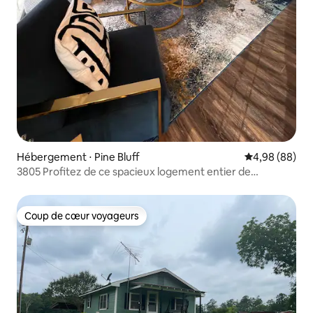
Hébergement ⋅ Pine Bluff
Évaluation mo
4,98 (88)
3805 Profitez de ce spacieux logement entier de
2,5 chambres
Coup de cœur voyageurs
Coup de cœur voyageurs