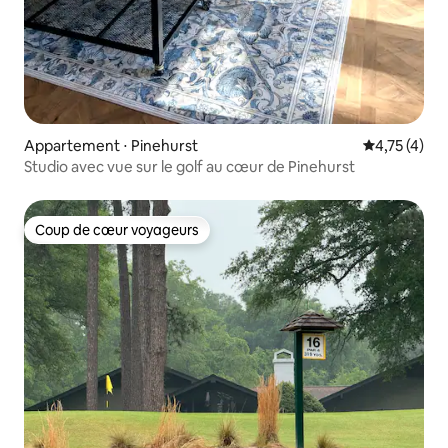
Appartement ⋅ Pinehurst
Évaluation m
4,75 (4)
Studio avec vue sur le golf au cœur de Pinehurst
Coup de cœur voyageurs
Coup de cœur voyageurs