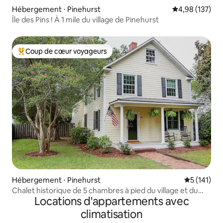
Hébergement ⋅ Pinehurst
Évaluation moy
4,98 (137)
Île des Pins ! À 1 mile du village de Pinehurst
Coup de cœur voyageurs
Coups de cœur voyageurs les plus appréciés
Hébergement ⋅ Pinehurst
Évaluation 
5 (141)
Chalet historique de 5 chambres à pied du village et du
Locations d'appartements avec
golf !
climatisation