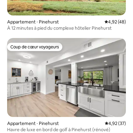
Appartement ⋅ Pinehurst
Évaluation mo
4,92 (48)
À 12 minutes à pied du complexe hôtelier Pinehurst
Coup de cœur voyageurs
Coup de cœur voyageurs
Appartement ⋅ Pinehurst
Évaluation mo
4,92 (37)
Havre de luxe en bord de golf à Pinehurst (rénové)