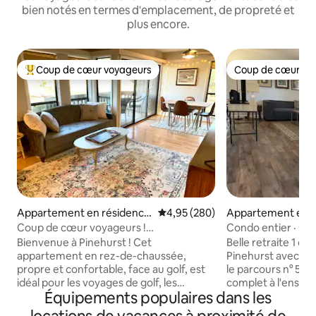
bien notés en termes d'emplacement, de propreté et
plus encore.
Coup de cœur voyageurs
Coup de cœur vo
Coups de cœur voyageurs les plus appréciés
Coup de cœur vo
Appartement en résidence
Évaluation moyenne sur la base 
4,95 (280)
Appartement en r
⋅ Pinehurst
⋅ Pinehurst
Coup de cœur voyageurs !
Condo entier · Gr
Appartement propre et calme à
pied jusqu'au PCC
Bienvenue à Pinehurst ! Cet
Belle retraite 1 ch
Pinehurst Golf
appartement en rez-de-chaussée,
Pinehurst avec un
propre et confortable, face au golf, est
le parcours n° 5. P
idéal pour les voyages de golf, les
complet à l'ensem
Équipements populaires dans les
excursions de week-end, les séjours plus
en toute intimité :
longs et même les vacances à la maison.
incontournable et 