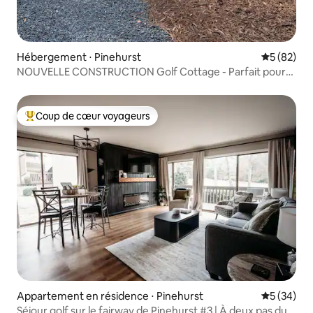
Hébergement ⋅ Pinehurst
Évaluation
5 (82)
NOUVELLE CONSTRUCTION Golf Cottage - Parfait pour
les couples/familles
Coup de cœur voyageurs
Coups de cœur voyageurs les plus appréciés
Appartement en résidence ⋅ Pinehurst
Évaluation
5 (34)
Séjour golf sur le fairway de Pinehurst #3 | À deux pas du