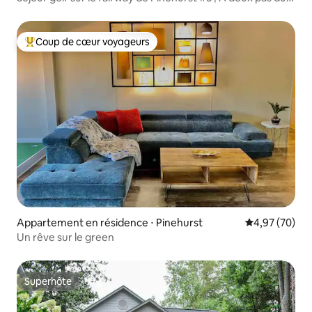
Cradle
Coup de cœur voyageurs
Coups de cœur voyageurs les plus appréciés
Appartement en résidence ⋅ Pinehurst
Évaluation mo
4,97 (70)
Un rêve sur le green
Superhôte
Superhôte