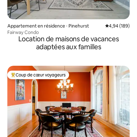
Appartement en résidence ⋅ Pinehurst
Évaluation moy
4,94 (189)
Fairway Condo
Location de maisons de vacances
adaptées aux familles
Coup de cœur voyageurs
Coups de cœur voyageurs les plus appréciés