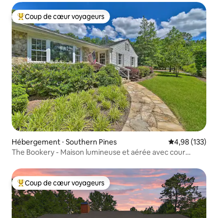
Coup de cœur voyageurs
Coups de cœur voyageurs les plus appréciés
Hébergement ⋅ Southern Pines
Évaluation moy
4,98 (133)
The Bookery - Maison lumineuse et aérée avec cour
clôturée
Coup de cœur voyageurs
Coups de cœur voyageurs les plus appréciés