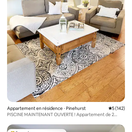
Appartement en résidence ⋅ Pinehurst
Évaluation 
5 (142)
PISCINE MAINTENANT OUVERTE ! Appartement de 2
chambres et 2 salles de bains nouvellement rénové