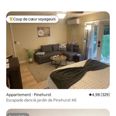
Coup de cœur voyageurs
Coups de cœur voyageurs les plus appréciés
Appartement ⋅ Pinehurst
Évaluation moy
4,98 (329)
Escapade dans le jardin de Pinehurst #6