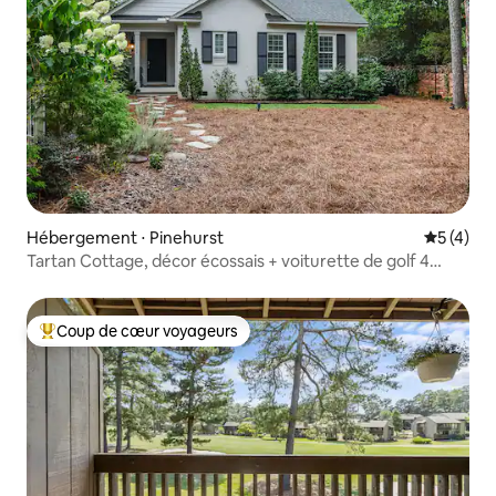
Hébergement ⋅ Pinehurst
Évaluatio
5 (4)
Tartan Cottage, décor écossais + voiturette de golf 4
places
Coup de cœur voyageurs
Coups de cœur voyageurs les plus appréciés