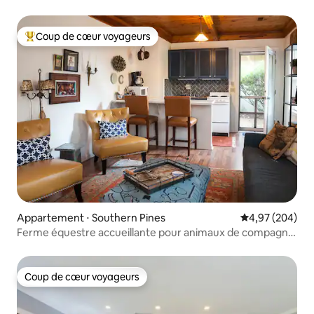
Coup de cœur voyageurs
Coups de cœur voyageurs les plus appréciés
Appartement ⋅ Southern Pines
Évaluation moy
4,97 (204)
Ferme équestre accueillante pour animaux de compagnie
| Fox Den
Coup de cœur voyageurs
Coup de cœur voyageurs