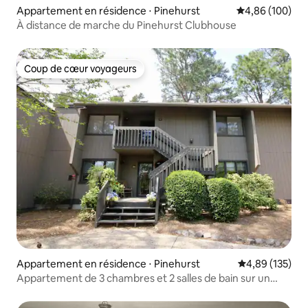
Appartement en résidence ⋅ Pinehurst
Évaluation moy
4,86 (100)
À distance de marche du Pinehurst Clubhouse
Coup de cœur voyageurs
Coup de cœur voyageurs
Appartement en résidence ⋅ Pinehurst
Évaluation moy
4,89 (135)
Appartement de 3 chambres et 2 salles de bain sur un
terrain de golf