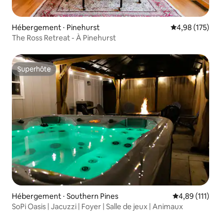
Hébergement ⋅ Pinehurst
Évaluation moy
4,98 (175)
The Ross Retreat - À Pinehurst
Superhôte
Superhôte
Hébergement ⋅ Southern Pines
Évaluation moy
4,89 (111)
SoPi Oasis | Jacuzzi | Foyer | Salle de jeux | Animaux