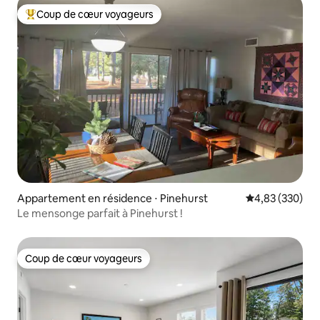
Coup de cœur voyageurs
Coups de cœur voyageurs les plus appréciés
Appartement en résidence ⋅ Pinehurst
Évaluation moy
4,83 (330)
Le mensonge parfait à Pinehurst !
Coup de cœur voyageurs
Coup de cœur voyageurs