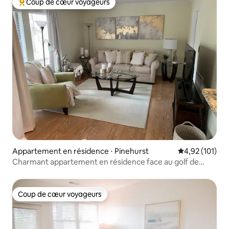
Coup de cœur voyageurs
Coups de cœur voyageurs les plus appréciés
Appartement en résidence ⋅ Pinehurst
Évaluation moy
4,92 (101)
Charmant appartement en résidence face au golf de
Pinehurst
Coup de cœur voyageurs
Coup de cœur voyageurs