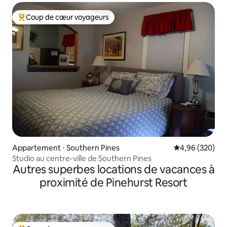
Coup de cœur voyageurs
Coups de cœur voyageurs les plus appréciés
Appartement ⋅ Southern Pines
Évaluation moy
4,96 (320)
Studio au centre-ville de Southern Pines
Autres superbes locations de vacances à
proximité de Pinehurst Resort