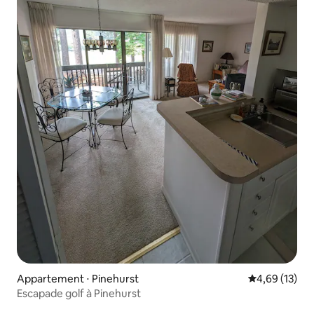
Appartement ⋅ Pinehurst
Évaluation mo
4,69 (13)
Escapade golf à Pinehurst