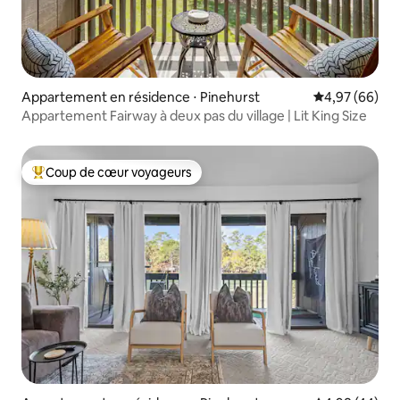
Appartement en résidence ⋅ Pinehurst
Évaluation mo
4,97 (66)
Appartement Fairway à deux pas du village | Lit King Size
Coup de cœur voyageurs
Coups de cœur voyageurs les plus appréciés