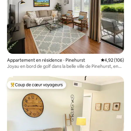
Appartement en résidence ⋅ Pinehurst
Évaluation moy
4,92 (106)
Joyau en bord de golf dans la belle ville de Pinehurst, en
Caroline du Nord !
Coup de cœur voyageurs
Coups de cœur voyageurs les plus appréciés