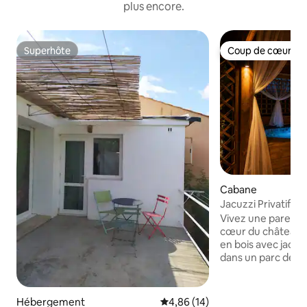
plus encore.
Superhôte
Coup de cœur vo
Superhôte
Coup de cœur vo
Cabane
Jacuzzi Privatif •
Vivez une parenth
cœur du château L
en bois avec jacuzz
dans un parc de 2 
centenaires. Profi
temps , observez l
les écureuils, et 
Hébergement
Évaluation moyenne sur la base
4,86 (14)