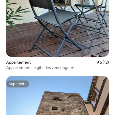
Appartement
Évaluation
5 (12)
Appartement Le gîte des vendangeurs
Superhôte
Superhôte