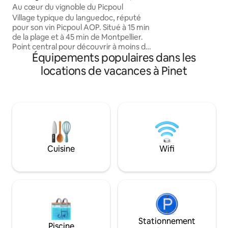
pleine nature. Les
Au cœur du vignoble du Picpoul
bienvenus. Parking
Village typique du languedoc, réputé
recharge pour véhi
pour son vin Picpoul AOP. Situé à 15 min
disposition. À qu
de la plage et à 45 min de Montpellier.
plages du Cap d’A
Point central pour découvrir à moins de
Calme privilégié.
Équipements populaires dans les
20 min le canal du midi, Sète, Agde,
préalable.
Béziers, Pézenas, et l'étang de Thau.
locations de vacances à Pinet
Grand salon traversant avec télévision,
lumineux, donnant sur une grande
terrasse avec vue sur jardin. Cuisine
ouverte équipée de plaques
vitrocéramiques. Deux chambres avec
lit double dans la première, deux lits
simples dans la seconde. Parking gratuit
dans la rue.
Cuisine
Wifi
Stationnement
Piscine