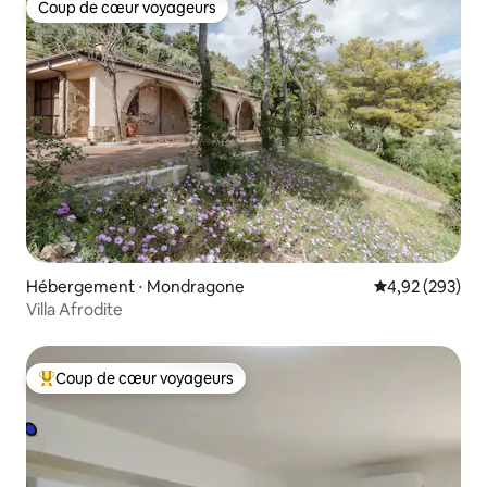
Coup de cœur voyageurs
Coup de cœur voyageurs
Hébergement ⋅ Mondragone
Évaluation moy
4,92 (293)
Villa Afrodite
Coup de cœur voyageurs
Coups de cœur voyageurs les plus appréciés