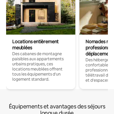
Locations entièrement
Nomades num
meublées
professionnel
déplacement
Des cabanes de montagne
paisibles aux appartements
Des hébergem
urbains pratiques, ces
confortables p
locations meublées offrent
professionnels
tous les équipements d'un
télétravail dis
logement standard.
et d'espaces de
Équipements et avantages des séjours
longue durée