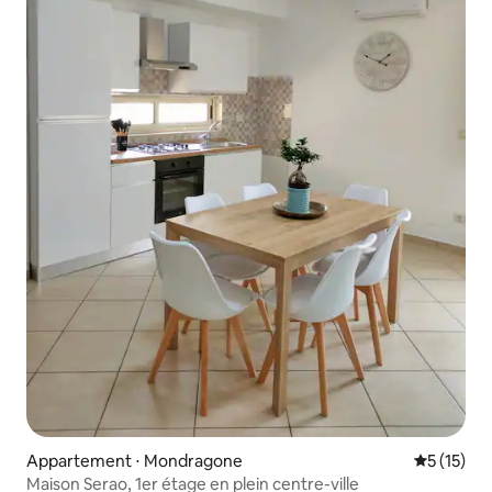
Appartement ⋅ Mondragone
Évaluation
5 (15)
Maison Serao, 1er étage en plein centre-ville