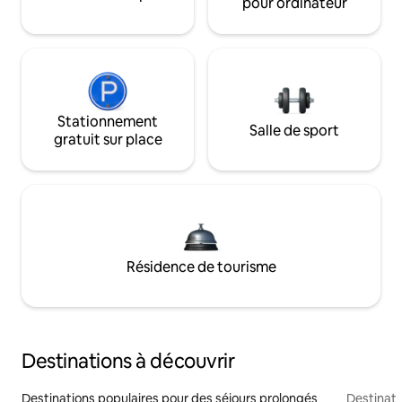
pour ordinateur
Stationnement
Salle de sport
gratuit sur place
Résidence de tourisme
Destinations à découvrir
Destinations populaires pour des séjours prolongés
Destinati