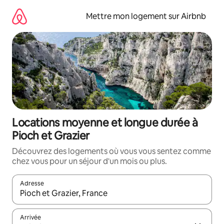
Aller
directement
Mettre mon logement sur Airbnb
au
contenu
Locations moyenne et longue durée à
Pioch et Grazier
Découvrez des logements où vous vous sentez comme
chez vous pour un séjour d'un mois ou plus.
Adresse
Lorsque les résultats s'affichent, utilisez les flèches vers le hau
Arrivée