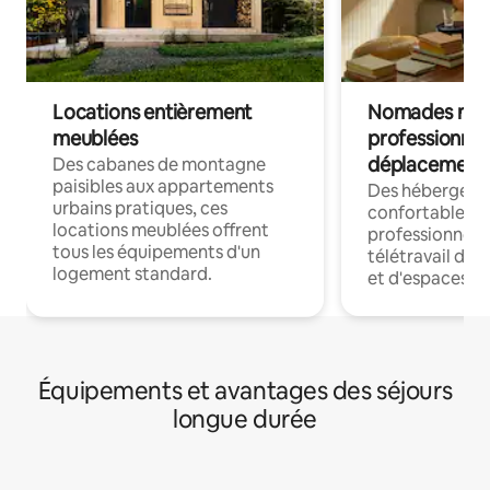
Locations entièrement
Nomades num
meublées
professionnel
déplacement
Des cabanes de montagne
paisibles aux appartements
Des hébergem
urbains pratiques, ces
confortables p
locations meublées offrent
professionnels
tous les équipements d'un
télétravail dis
logement standard.
et d'espaces de
Équipements et avantages des séjours
longue durée