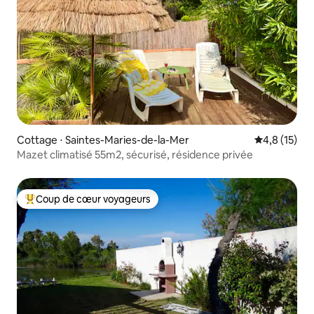
Cottage ⋅ Saintes-Maries-de-la-Mer
Évaluation m
4,8 (15)
Mazet climatisé 55m2, sécurisé, résidence privée
Coup de cœur voyageurs
Coups de cœur voyageurs les plus appréciés