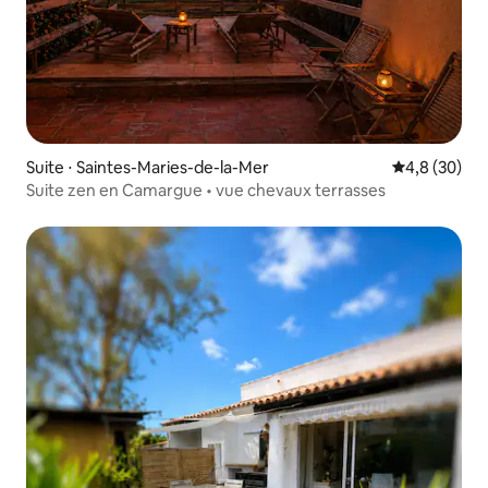
Suite ⋅ Saintes-Maries-de-la-Mer
Évaluation m
4,8 (30)
Suite zen en Camargue • vue chevaux terrasses