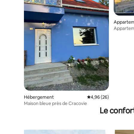
Apparte
Appartem
Hébergement
Évaluation moyenne sur
4,96 (26)
Maison bleue près de Cracovie
Le confor