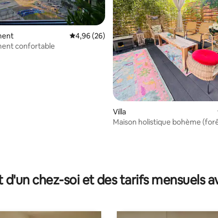
ment
Évaluation moyenne sur la base de 26 commen
4,96 (26)
ent confortable
Villa
Maison holistique bohème (forê
massage)
 la base de 26 commentaires : 4,96 sur 5
t d'un chez-soi et des tarifs mensuels 