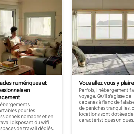
des numériques et
Vous allez vous y plaire
essionnels en
Parfois, l'hébergement fai
voyage. Qu'il s'agisse de
acement
cabanes à flanc de falais
hébergements
de péniches tranquilles, 
rtables pour les
locations sont dotées de
ssionnels nomades et en
caractéristiques uniques
ravail disposant du wifi
espaces de travail dédiés.