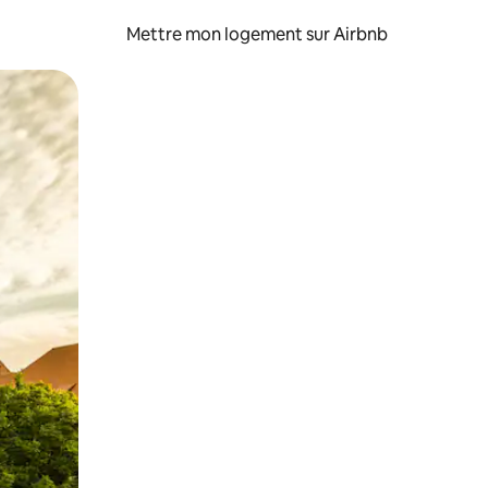
Mettre mon logement sur Airbnb
sant glisser.