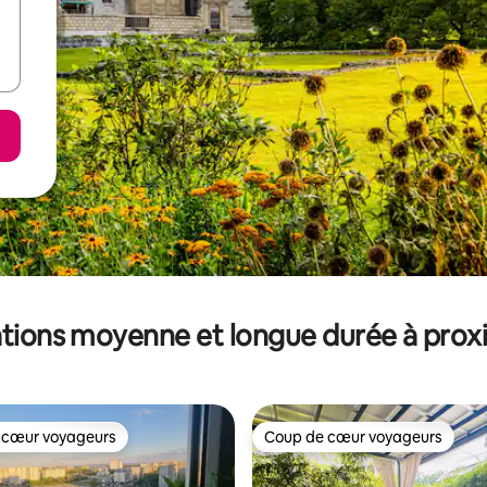
tions moyenne et longue durée à prox
 cœur voyageurs
Coup de cœur voyageurs
 cœur voyageurs
Coup de cœur voyageurs