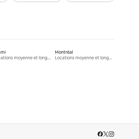
ami
Montréal
Locations moyenne et longue durée
Locations moyenne et longue durée