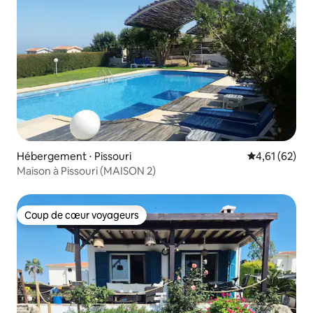
Hébergement ⋅ Pissouri
Évaluation mo
4,61 (62)
Maison à Pissouri (MAISON 2)
Coup de cœur voyageurs
Coup de cœur voyageurs