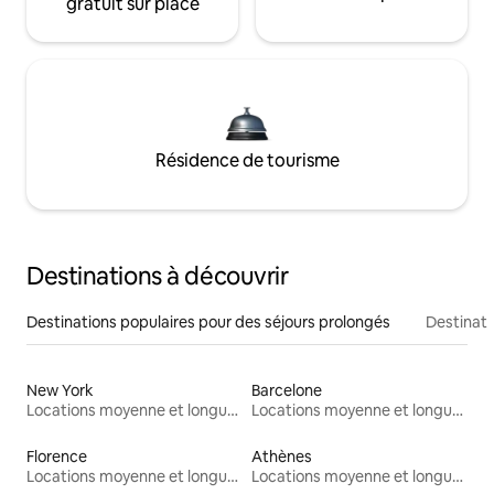
gratuit sur place
Résidence de tourisme
Destinations à découvrir
Destinations populaires pour des séjours prolongés
Destinati
New York
Barcelone
Locations moyenne et longue durée
Locations moyenne et longue durée
Florence
Athènes
Locations moyenne et longue durée
Locations moyenne et longue durée