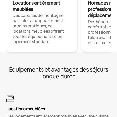
Locations entièrement
Nomades num
meublées
professionnel
déplacement
Des cabanes de montagne
paisibles aux appartements
Des hébergem
urbains pratiques, ces
confortables p
locations meublées offrent
professionnels
tous les équipements d'un
télétravail dis
logement standard.
et d'espaces de
Équipements et avantages des séjours
longue durée
Locations meublées
Des logements entièrement meublés avec une cuisine,