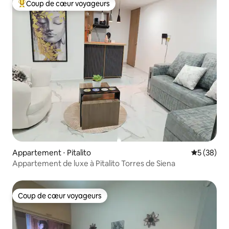
Coup de cœur voyageurs
Coups de cœur voyageurs les plus appréciés
Appartement ⋅ Pitalito
Évaluation
5 (38)
Appartement de luxe à Pitalito Torres de Siena
Coup de cœur voyageurs
Coup de cœur voyageurs