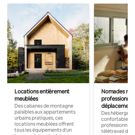
Locations entièrement
Nomades num
meublées
professionnel
déplacement
Des cabanes de montagne
paisibles aux appartements
Des hébergem
urbains pratiques, ces
confortables p
locations meublées offrent
professionnels
tous les équipements d'un
télétravail dis