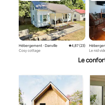
Hébergement ⋅ Danville
Évaluation moyenne su
4,87 (23)
Hébergeme
Cosy cottage
Le nid vid
Le confor