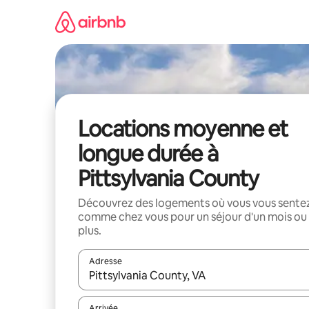
Aller
directement
au
contenu
Locations moyenne et
longue durée à
Pittsylvania County
Découvrez des logements où vous vous sente
comme chez vous pour un séjour d'un mois ou
plus.
Adresse
Lorsque les résultats s'affichent, utilisez les flèc
Arrivée