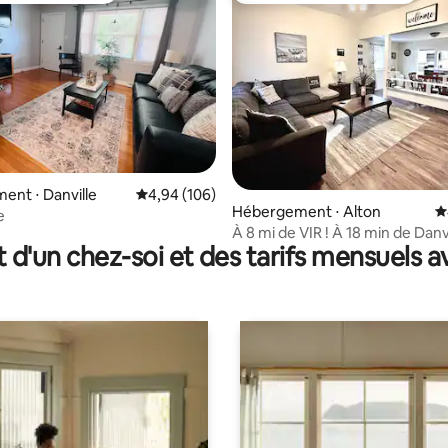
r la base de 23 commentaires : 4,87 sur 5
nt ⋅ Danville
Évaluation moyenne sur la base de 106 commen
4,94 (106)
Hébergement ⋅ Alton
É
e
À 8 mi de VIR ! À 18 min de Danv
t d'un chez-soi et des tarifs mensuels 
Boston, Va