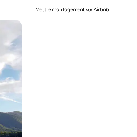
Mettre mon logement sur Airbnb
sant glisser.