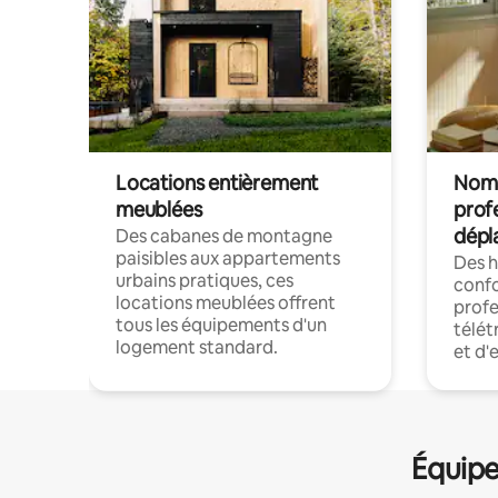
Locations entièrement
Noma
meublées
prof
dépl
Des cabanes de montagne
paisibles aux appartements
Des 
urbains pratiques, ces
confo
locations meublées offrent
profe
tous les équipements d'un
télét
logement standard.
et d'
Équipe