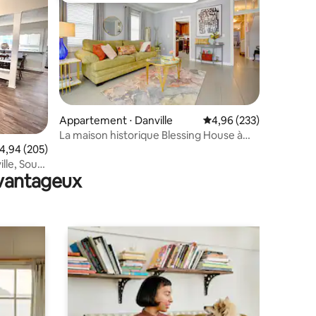
Appartement ⋅ Danville
Évaluation moyenne sur
4,96 (233)
La maison historique Blessing House à
taires : 4,94 sur 5
Danville on Main
valuation moyenne sur la base de 205 commentaires : 4,94 sur 5
4,94 (205)
ille, South
avantageux