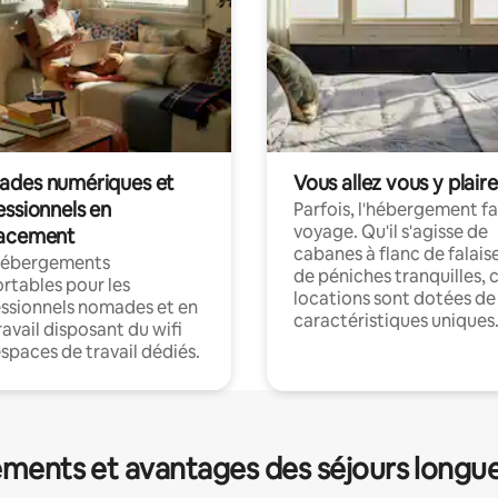
des numériques et
Vous allez vous y plaire
essionnels en
Parfois, l'hébergement fai
voyage. Qu'il s'agisse de
acement
cabanes à flanc de falais
hébergements
de péniches tranquilles, 
rtables pour les
locations sont dotées de
ssionnels nomades et en
caractéristiques uniques
ravail disposant du wifi
espaces de travail dédiés.
ments et avantages des séjours longu