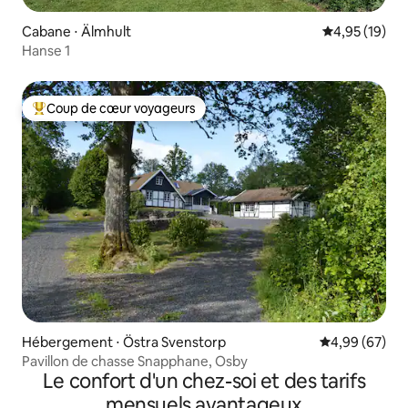
Cabane ⋅ Älmhult
Évaluation mo
4,95 (19)
Hanse 1
Coup de cœur voyageurs
Coups de cœur voyageurs les plus appréciés
Hébergement ⋅ Östra Svenstorp
Évaluation mo
4,99 (67)
Pavillon de chasse Snapphane, Osby
Le confort d'un chez-soi et des tarifs
mensuels avantageux