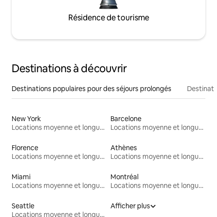
Résidence de tourisme
Destinations à découvrir
Destinations populaires pour des séjours prolongés
Destinati
New York
Barcelone
Locations moyenne et longue durée
Locations moyenne et longue durée
Florence
Athènes
Locations moyenne et longue durée
Locations moyenne et longue durée
Miami
Montréal
Locations moyenne et longue durée
Locations moyenne et longue durée
Seattle
Afficher plus
Locations moyenne et longue durée