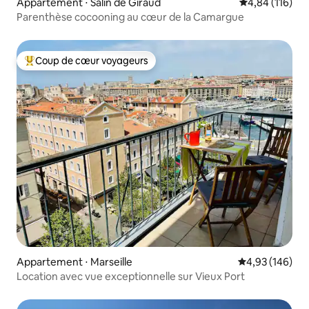
Appartement ⋅ Salin de Giraud
Évaluation moy
4,84 (116)
Parenthèse cocooning au cœur de la Camargue
Coup de cœur voyageurs
Coups de cœur voyageurs les plus appréciés
Appartement ⋅ Marseille
Évaluation moy
4,93 (146)
Location avec vue exceptionnelle sur Vieux Port