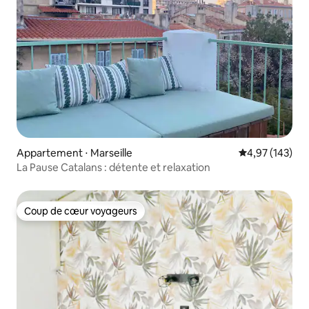
Appartement ⋅ Marseille
Évaluation moy
4,97 (143)
La Pause Catalans : détente et relaxation
Coup de cœur voyageurs
Coup de cœur voyageurs