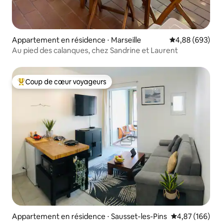
Appartement en résidence ⋅ Marseille
Évaluation moy
4,88 (693)
Au pied des calanques, chez Sandrine et Laurent
Coup de cœur voyageurs
Coups de cœur voyageurs les plus appréciés
Appartement en résidence ⋅ Sausset-les-Pins
Évaluation moy
4,87 (166)