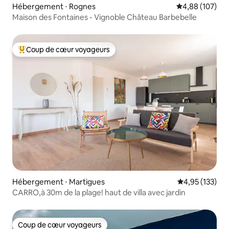
Hébergement ⋅ Rognes
Évaluation moy
4,88 (107)
Maison des Fontaines - Vignoble Château Barbebelle
Coup de cœur voyageurs
Coups de cœur voyageurs les plus appréciés
Hébergement ⋅ Martigues
Évaluation moy
4,95 (133)
CARRO,à 30m de la plage! haut de villa avec jardin
Coup de cœur voyageurs