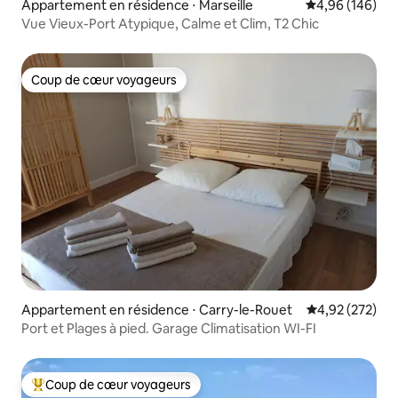
Appartement en résidence ⋅ Marseille
Évaluation moy
4,96 (146)
Vue Vieux-Port Atypique, Calme et Clim, T2 Chic
Coup de cœur voyageurs
Coup de cœur voyageurs
Appartement en résidence ⋅ Carry-le-Rouet
Évaluation moy
4,92 (272)
Port et Plages à pied. Garage Climatisation WI-FI
Coup de cœur voyageurs
Coups de cœur voyageurs les plus appréciés