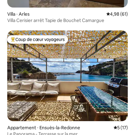
Villa ⋅ Arles
Évaluation mo
4,98 (61)
Villa Cerisier arrêt Tapie de Bouchet Camargue
Coup de cœur voyageurs
Coups de cœur voyageurs les plus appréciés
Appartement ⋅ Ensuès-la-Redonne
Évaluation
5 (17)
Le Panorama - Terrasse sur la mer