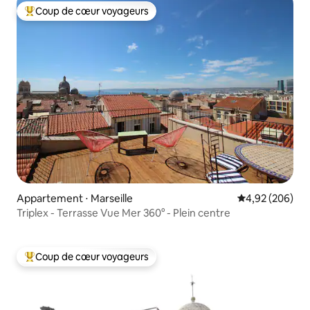
Coup de cœur voyageurs
Coups de cœur voyageurs les plus appréciés
Appartement ⋅ Marseille
Évaluation moy
4,92 (206)
Triplex - Terrasse Vue Mer 360° - Plein centre
Coup de cœur voyageurs
Coups de cœur voyageurs les plus appréciés