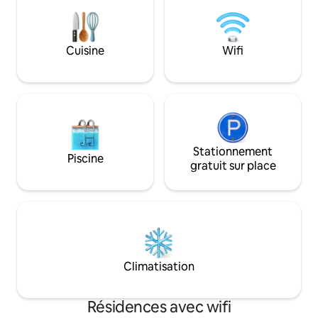
#spa #camargue #2026 Numéro1 sur
Provence à 10 min
airbnb en Camargue
Découvrez à 100 
Cuisine
Wifi
Stationnement
Piscine
gratuit sur place
Climatisation
Résidences avec wifi