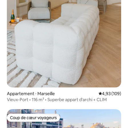
Appartement ⋅ Marseille
Évaluation moy
4,93 (109)
Vieux-Port • 116 m² • Superbe appart d'archi + CLIM
Coup de cœur voyageurs
Coup de cœur voyageurs