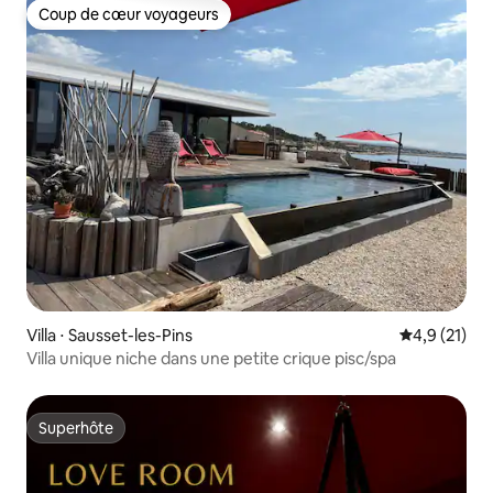
Coup de cœur voyageurs
Coup de cœur voyageurs
Villa ⋅ Sausset-les-Pins
Évaluation m
4,9 (21)
Villa unique niche dans une petite crique pisc/spa
Superhôte
Superhôte