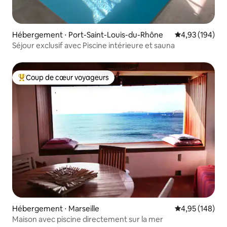
Hébergement ⋅ Port-Saint-Louis-du-Rhône
Évaluation moy
4,93 (194)
Séjour exclusif avec Piscine intérieure et sauna
Coup de cœur voyageurs
Coups de cœur voyageurs les plus appréciés
Hébergement ⋅ Marseille
Évaluation moy
4,95 (148)
Maison avec piscine directement sur la mer