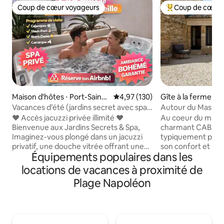
Coup de cœur voyageurs
Coup de cœur 
Coup de cœur voyageurs
Coups de cœur vo
Maison d'hôtes ⋅ Port-Saint-
Évaluation moyenne sur la base 
4,97 (130)
Gîte à la ferme ⋅ 
Louis-du-Rhône
Vacances d’été (jardins secret avec spa
Autour du Mas - 
privée)
Provence
❤️ Accès jacuzzi privée illimité ❤️
Au coeur du massif
Bienvenue aux Jardins Secrets & Spa,
charmant CABANO
Imaginez-vous plongé dans un jacuzzi
typiquement prove
privatif, une douche vitrée offrant une
son confort et le c
Équipements populaires dans les
vue sur un jardin de cactus, et une
coin de paradis da
terrasse intime pour savourer chaque
AUTOUR DU MAS. S
locations de vacances à proximité de
instant sous les étoiles. Un lieu pensé
exploitation agric
Plage Napoléon
pour l’évasion, la romance et le bien-
des prairies à pert
être. Une expérience unique où confort,
saison, les mouton
élégance et sérénité ne font qu’un.
apprécierez le calm
Réservez votre moment magique ! (
proximité des villag
ESPRIT bohème ) #loveroom #weekend
Maussane, Saint R