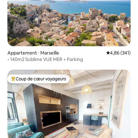
Appartement ⋅ Marseille
Évaluation moy
4,86 (341)
• 140m2 Sublime VUE MER + Parking
Coup de cœur voyageurs
Coups de cœur voyageurs les plus appréciés