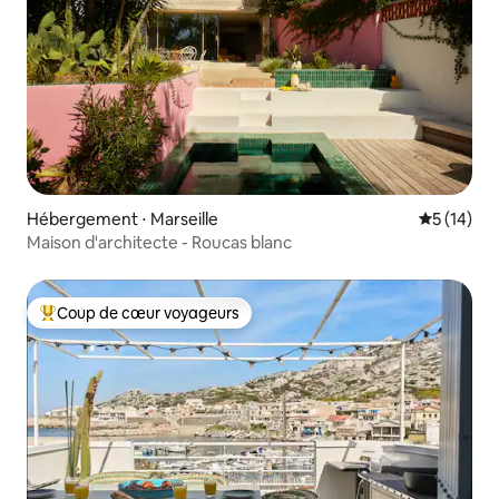
Hébergement ⋅ Marseille
Évaluation
5 (14)
Maison d'architecte - Roucas blanc
Coup de cœur voyageurs
Coups de cœur voyageurs les plus appréciés