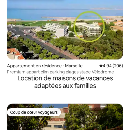
Appartement en résidence ⋅ Marseille
Évaluation moy
4,94 (206)
Premium appart clim parking plages stade Vélodrome
Location de maisons de vacances
adaptées aux familles
Coup de cœur voyageurs
Coup de cœur voyageurs