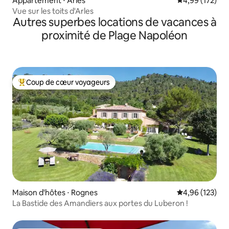
Appartement ⋅ Arles
Évaluation moy
4,99 (172)
Vue sur les toits d'Arles
Autres superbes locations de vacances à
proximité de Plage Napoléon
Coup de cœur voyageurs
Coups de cœur voyageurs les plus appréciés
Maison d'hôtes ⋅ Rognes
Évaluation moy
4,96 (123)
La Bastide des Amandiers aux portes du Luberon !