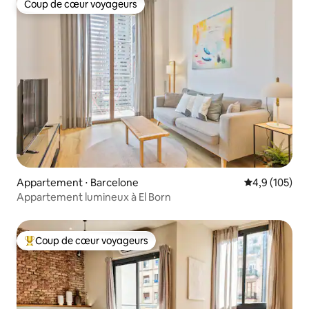
Coup de cœur voyageurs
Coup de cœur voyageurs
Appartement ⋅ Barcelone
Évaluation mo
4,9 (105)
Appartement lumineux à El Born
Coup de cœur voyageurs
Coups de cœur voyageurs les plus appréciés