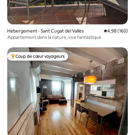
Hébergement ⋅ Sant Cugat del Vallès
Évaluation moy
4,98 (160)
Appartement dans la nature, vue fantastique
Coup de cœur voyageurs
Coups de cœur voyageurs les plus appréciés