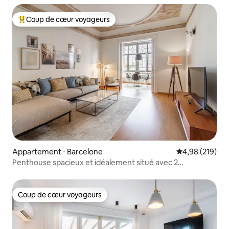
Coup de cœur voyageurs
Coups de cœur voyageurs les plus appréciés
Appartement ⋅ Barcelone
Évaluation moy
4,98 (219)
Penthouse spacieux et idéalement situé avec 2
chambres/2 salles de bain
Coup de cœur voyageurs
Coup de cœur voyageurs