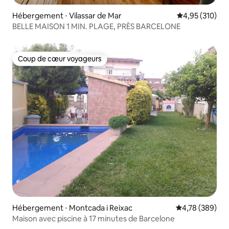
Hébergement ⋅ Vilassar de Mar
Évaluation moy
4,95 (310)
BELLE MAISON 1 MIN. PLAGE, PRÈS BARCELONE
Coup de cœur voyageurs
Coup de cœur voyageurs
Hébergement ⋅ Montcada i Reixac
Évaluation moy
4,78 (389)
Maison avec piscine à 17 minutes de Barcelone