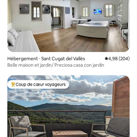
Hébergement ⋅ Sant Cugat del Vallès
Évaluation moy
4,98 (204)
Belle maison et jardin/ Preciosa casa con jardín
Coup de cœur voyageurs
Coups de cœur voyageurs les plus appréciés