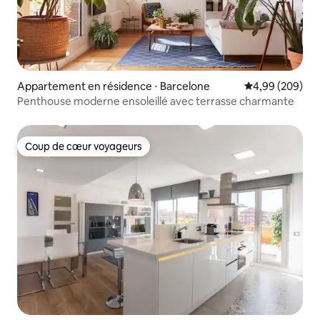
Appartement en résidence ⋅ Barcelone
Évaluation moy
4,99 (209)
Penthouse moderne ensoleillé avec terrasse charmante
Coup de cœur voyageurs
Coup de cœur voyageurs