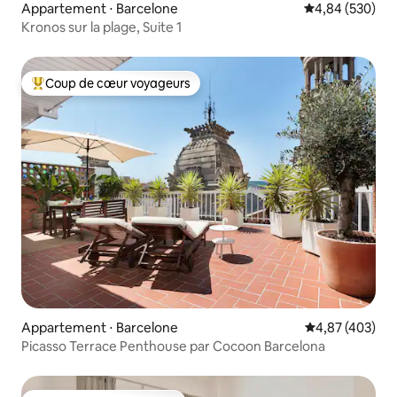
Appartement ⋅ Barcelone
Évaluation moy
4,84 (530)
Kronos sur la plage, Suite 1
Coup de cœur voyageurs
Coups de cœur voyageurs les plus appréciés
Appartement ⋅ Barcelone
Évaluation moy
4,87 (403)
Picasso Terrace Penthouse par Cocoon Barcelona