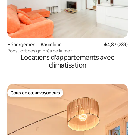
Hébergement ⋅ Barcelone
Évaluation moy
4,87 (239)
Roós, loft design près de la mer.
Locations d'appartements avec
climatisation
Coup de cœur voyageurs
Coup de cœur voyageurs