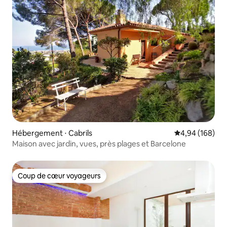
Hébergement ⋅ Cabrils
Évaluation moy
4,94 (168)
Maison avec jardin, vues, près plages et Barcelone
Coup de cœur voyageurs
Coup de cœur voyageurs