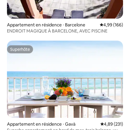
Appartement en résidence ⋅ Barcelone
Évaluation moy
4,99 (166)
ENDROIT MAGIQUE À BARCELONE, AVEC PISCINE
Superhôte
Superhôte
Appartement en résidence ⋅ Gavà
Évaluation moy
4,89 (231)