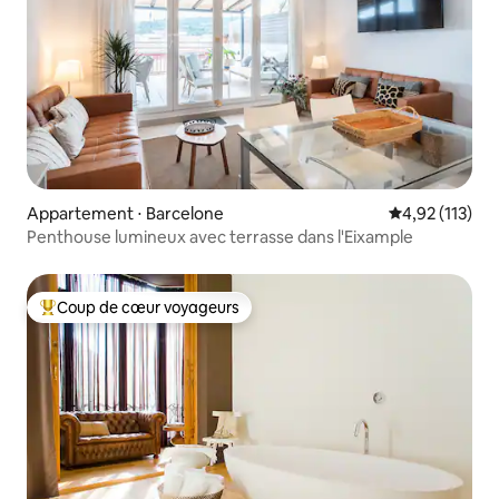
Appartement ⋅ Barcelone
Évaluation moy
4,92 (113)
Penthouse lumineux avec terrasse dans l'Eixample
Coup de cœur voyageurs
Coups de cœur voyageurs les plus appréciés