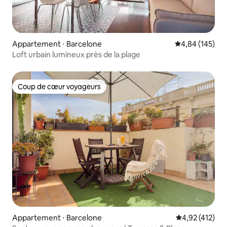
Appartement ⋅ Barcelone
Évaluation moy
4,84 (145)
Loft urbain lumineux près de la plage
Coup de cœur voyageurs
Coup de cœur voyageurs
Appartement ⋅ Barcelone
Évaluation moy
4,92 (412)