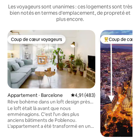
Les voyageurs sont unanimes : ces logements sont très
bien notés en termes d'emplacement, de propreté et
plus encore.
Coup de cœur voyageurs
Coup de cœur 
Coup de cœur voyageurs
Coups de cœur vo
Appartement ⋅ Barcelone
Évaluation moyenne sur la base 
4,91 (483)
Rêve bohème dans un loft design près
de la plage
Le loft était là avant que nous
emménagions. C'est l'un des plus
anciens bâtiments de Poblenou.
L'appartement a été transformé en un
grand espace ouvert qui comprend une
cuisine, un coin repas, un canapé, une