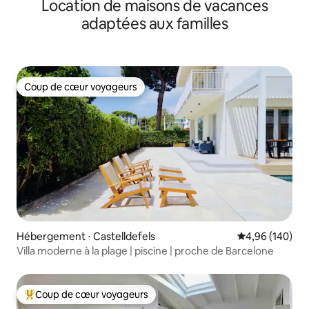
Location de maisons de vacances
EIXAMPLE VUES
adaptées aux familles
Coup de cœur voyageurs
Coup de cœur voyageurs
Hébergement ⋅ Castelldefels
Évaluation moy
4,96 (140)
Villa moderne à la plage | piscine | proche de Barcelone
Coup de cœur voyageurs
Coups de cœur voyageurs les plus appréciés