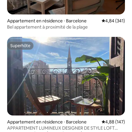
Appartement en résidence ⋅ Barcelone
Évaluation moy
4,84 (341)
Bel appartement à proximité de la plage
Superhôte
Superhôte
Appartement en résidence ⋅ Barcelone
Évaluation moy
4,88 (147)
APPARTEMENT LUMINEUX DESIGNER DE STYLE LOFT