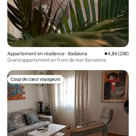
Appartement en résidence ⋅ Badalona
Évaluation moy
4,84 (238)
Grand appartement en front de mer Barcelone
Coup de cœur voyageurs
Coup de cœur voyageurs