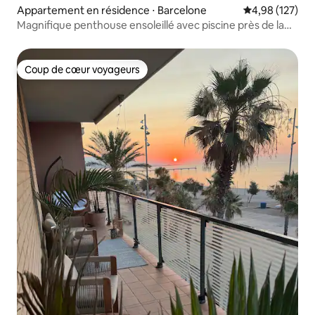
Appartement en résidence ⋅ Barcelone
Évaluation moy
4,98 (127)
Magnifique penthouse ensoleillé avec piscine près de la
plage
Coup de cœur voyageurs
Coup de cœur voyageurs