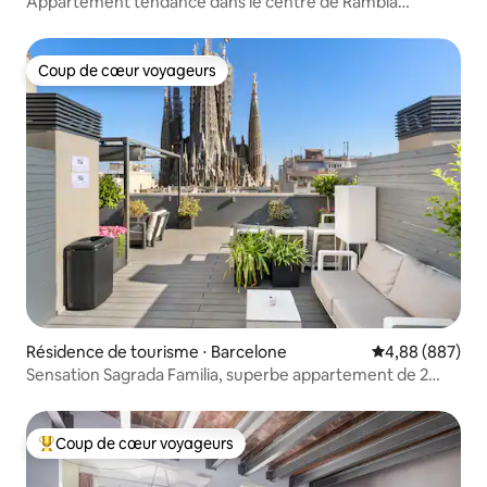
Appartement tendance dans le centre de Rambla
Catalunya
Coup de cœur voyageurs
Coup de cœur voyageurs
Résidence de tourisme ⋅ Barcelone
Évaluation moy
4,88 (887)
Sensation Sagrada Familia, superbe appartement de 2
chambres.
Coup de cœur voyageurs
Coups de cœur voyageurs les plus appréciés