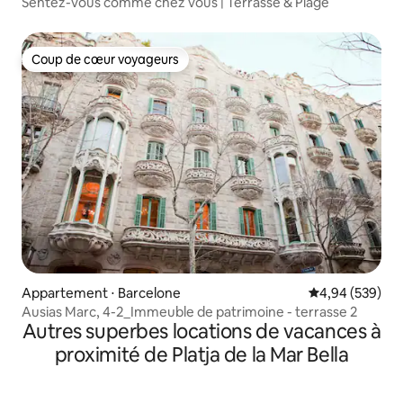
Sentez-vous comme chez vous | Terrasse & Plage
Coup de cœur voyageurs
Coup de cœur voyageurs
Appartement ⋅ Barcelone
Évaluation moy
4,94 (539)
Ausias Marc, 4-2_Immeuble de patrimoine - terrasse 2
Autres superbes locations de vacances à
proximité de Platja de la Mar Bella