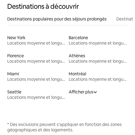
Destinations à découvrir
Destinations populaires pour des séjours prolongés
Destinati
New York
Barcelone
Locations moyenne et longue durée
Locations moyenne et longue durée
Florence
Athènes
Locations moyenne et longue durée
Locations moyenne et longue durée
Miami
Montréal
Locations moyenne et longue durée
Locations moyenne et longue durée
Seattle
Afficher plus
Locations moyenne et longue durée
* Des exclusions peuvent s'appliquer en fonction des zones
géographiques et des logements.