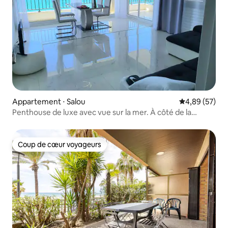
Appartement ⋅ Salou
Évaluation mo
4,89 (57)
Penthouse de luxe avec vue sur la mer. À côté de la
promenade !
Coup de cœur voyageurs
Coup de cœur voyageurs