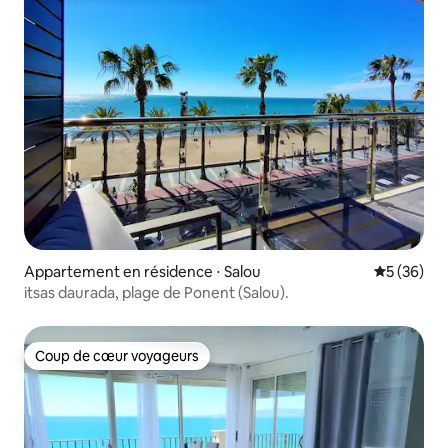
Appartement en résidence ⋅ Salou
Évaluation
5 (36)
itsas daurada, plage de Ponent (Salou).
Coup de cœur voyageurs
Coup de cœur voyageurs