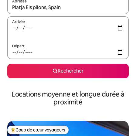
Adresse
Lorsque les résultats s'affichent, utilisez les flèches vers le hau
Arrivée
Départ
Rechercher
Locations moyenne et longue durée à
proximité
Coup de cœur voyageurs
Coups de cœur voyageurs les plus appréciés