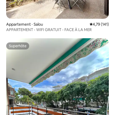
Appartement ⋅ Salou
Évaluation moy
4,79 (141)
APPARTEMENT - WIFI GRATUIT - FACE À LA MER
Superhôte
Superhôte