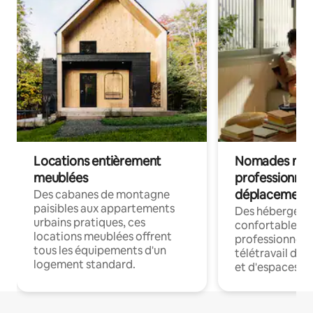
Locations entièrement
Nomades num
meublées
professionnel
déplacement
Des cabanes de montagne
paisibles aux appartements
Des hébergem
urbains pratiques, ces
confortables p
locations meublées offrent
professionnels
tous les équipements d'un
télétravail dis
logement standard.
et d'espaces de