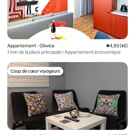
Appartement ⋅ Gliwice
Évaluation mo
4,93 (46)
1 min de la place principale I Appartement économique
Coup de cœur voyageurs
Coup de cœur voyageurs