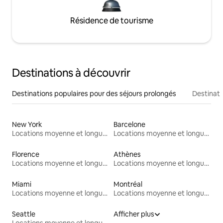
Résidence de tourisme
Destinations à découvrir
Destinations populaires pour des séjours prolongés
Destinati
New York
Barcelone
Locations moyenne et longue durée
Locations moyenne et longue durée
Florence
Athènes
Locations moyenne et longue durée
Locations moyenne et longue durée
Miami
Montréal
Locations moyenne et longue durée
Locations moyenne et longue durée
Seattle
Afficher plus
Locations moyenne et longue durée