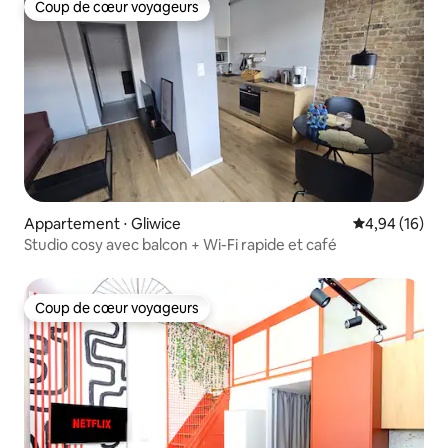
Coup de cœur voyageurs
Coup de cœur voyageurs
Appartement ⋅ Gliwice
Évaluation mo
4,94 (16)
Studio cosy avec balcon + Wi-Fi rapide et café
Coup de cœur voyageurs
Coup de cœur voyageurs