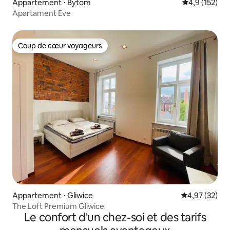
Appartement ⋅ Bytom
Évaluation mo
4,9 (152)
Apartament Eve
Coup de cœur voyageurs
Coup de cœur voyageurs
Appartement ⋅ Gliwice
Évaluation mo
4,97 (32)
The Loft Premium Gliwice
Le confort d'un chez-soi et des tarifs