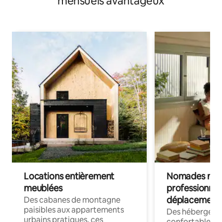
mensuels avantageux
Locations entièrement
Nomades num
meublées
professionnel
déplacement
Des cabanes de montagne
paisibles aux appartements
Des hébergem
urbains pratiques, ces
confortables p