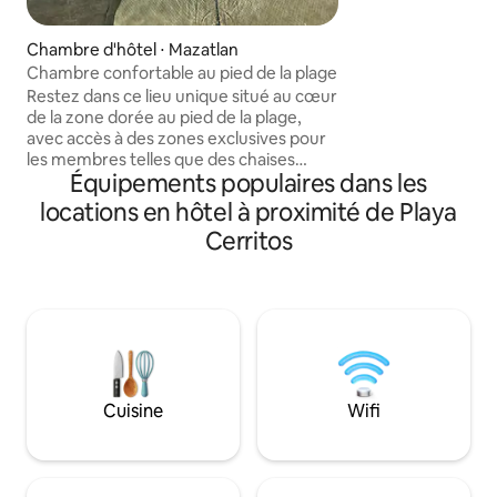
autres clients. Vous pouvez utiliser la
piscine, le jacuzzi, 
Chambre d'hôtel ⋅ Mazatlan
restaurants de cet 
Chambre confortable au pied de la plage
hôtel, Pueblo Boni
Restez dans ce lieu unique situé au cœur
également. PB Emerald Bay offre une
de la zone dorée au pied de la plage,
navette gratuite ve
avec accès à des zones exclusives pour
et retour et est p
les membres telles que des chaises
Dorada Le tout compris est une
Équipements populaires dans les
longues élégantes, une table de lecture,
dépense distincte 
un jacuzzi et une attention
intéresserait, il es
locations en hôtel à proximité de Playa
préférentielle ainsi que 20 % de
obligatoire d'ache
Cerritos
réduction dans les restaurants et les
bijoux à l'intérieur de l'hôtel, une piscine
chauffée, une zone enfants idéale pour
que les enfants passent des vacances
incroyables et un bar pour les adultes.
REMARQUE : vous pouvez louer tout
compris (petit déjeuner, déjeuner, dîner,
collation et boissons) avec un coût
Cuisine
Wifi
supplémentaire.