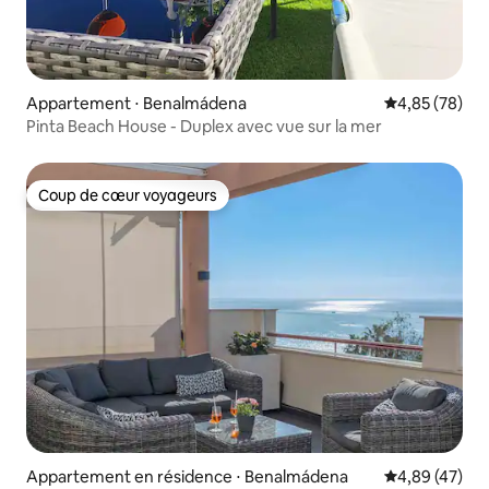
Appartement ⋅ Benalmádena
Évaluation mo
4,85 (78)
Pinta Beach House - Duplex avec vue sur la mer
Coup de cœur voyageurs
Coup de cœur voyageurs
Appartement en résidence ⋅ Benalmádena
Évaluation mo
4,89 (47)