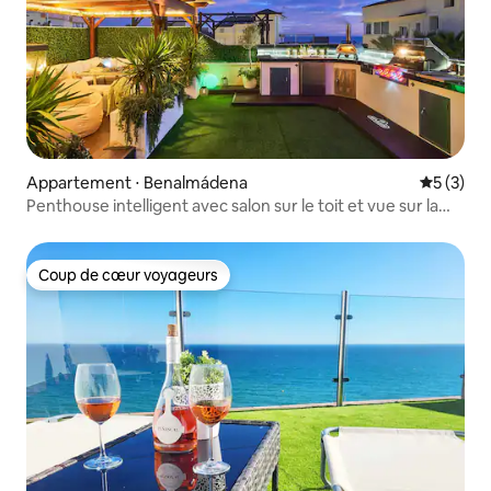
Appartement ⋅ Benalmádena
Évaluatio
5 (3)
Penthouse intelligent avec salon sur le toit et vue sur la
mer
Coup de cœur voyageurs
Coup de cœur voyageurs