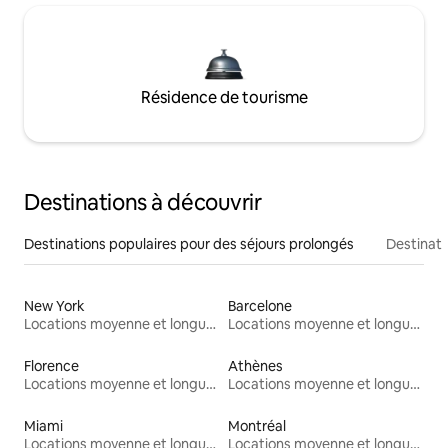
Résidence de tourisme
Destinations à découvrir
Destinations populaires pour des séjours prolongés
Destinati
New York
Barcelone
Locations moyenne et longue durée
Locations moyenne et longue durée
Florence
Athènes
Locations moyenne et longue durée
Locations moyenne et longue durée
Miami
Montréal
Locations moyenne et longue durée
Locations moyenne et longue durée