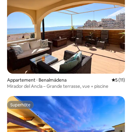
Appartement ⋅ Benalmádena
Évaluatio
5 (11)
Mirador del Ancla – Grande terrasse, vue + piscine
Superhôte
Superhôte