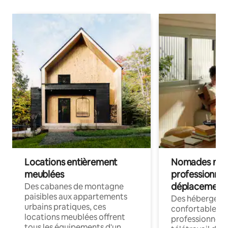
Locations entièrement
Nomades num
meublées
professionnel
déplacement
Des cabanes de montagne
paisibles aux appartements
Des hébergem
urbains pratiques, ces
confortables p
locations meublées offrent
professionnels
tous les équipements d'un