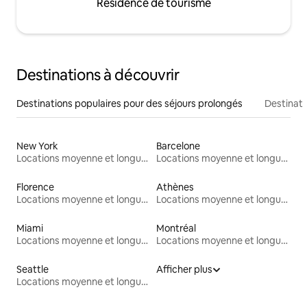
Résidence de tourisme
Destinations à découvrir
Destinations populaires pour des séjours prolongés
Destinati
New York
Barcelone
Locations moyenne et longue durée
Locations moyenne et longue durée
Florence
Athènes
Locations moyenne et longue durée
Locations moyenne et longue durée
Miami
Montréal
Locations moyenne et longue durée
Locations moyenne et longue durée
Seattle
Afficher plus
Locations moyenne et longue durée