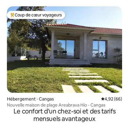
Coup de cœur voyageurs
Coups de cœur voyageurs les plus appréciés
Hébergement ⋅ Cangas
Évaluation mo
4,92 (66)
Nouvelle maison de plage Areabrava Hío - Cangas
Le confort d'un chez-soi et des tarifs
mensuels avantageux