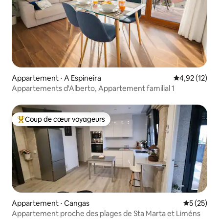
Appartement ⋅ A Espineira
Évaluation mo
4,92 (12)
Appartements d'Alberto, Appartement familial 1
Coup de cœur voyageurs
Coups de cœur voyageurs les plus appréciés
Appartement ⋅ Cangas
Évaluation
5 (25)
Appartement proche des plages de Sta Marta et Liméns