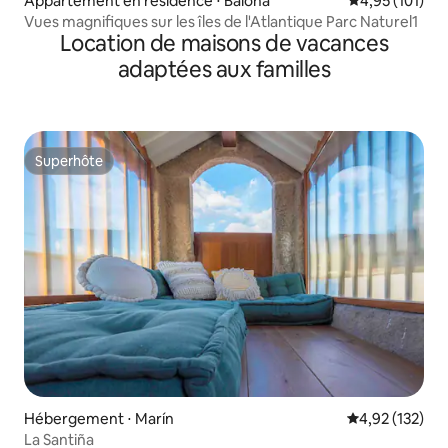
Appartement en résidence ⋅ Baiona
Évaluation moy
4,95 (101)
Vues magnifiques sur les îles de l'Atlantique Parc Naturel1
Location de maisons de vacances
adaptées aux familles
Superhôte
Superhôte
Hébergement ⋅ Marín
Évaluation moy
4,92 (132)
La Santiña