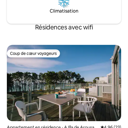
Climatisation
Résidences avec wifi
Coup de cœur voyageurs
Coup de cœur voyageurs
Appartement en résidence ⋅ A Illa de Arousa
Évaluation mo
4,96 (23)