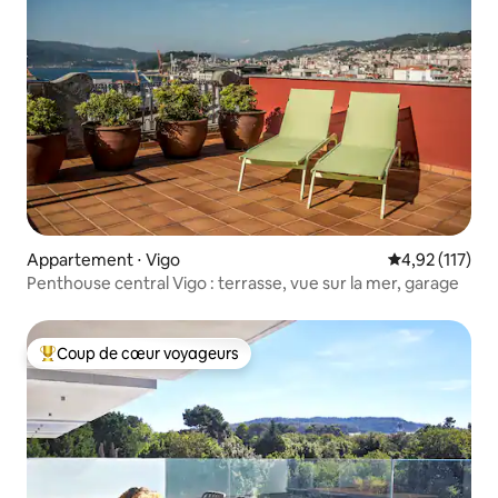
Appartement ⋅ Vigo
Évaluation moy
4,92 (117)
Penthouse central Vigo : terrasse, vue sur la mer, garage
Coup de cœur voyageurs
Coups de cœur voyageurs les plus appréciés