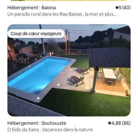
Hébergement ⋅ Baiona
Évaluation
5 (40)
Un paradis rural dans les Rias Baixas , la mer et plus
encore.
Coup de cœur voyageurs
Coup de cœur voyageurs
Hébergement ⋅ Soutoxuste
Évaluation mo
4,88 (86)
O Eido da Xana . Vacances dans la nature