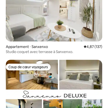
Appartement ⋅ Sanxenxo
Évaluation moy
4,87 (137)
Studio coquet avec terrasse à Sanxenxo.
Coup de cœur voyageurs
Coup de cœur voyageurs