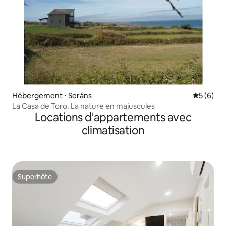
Hébergement ⋅ Seráns
Évaluatio
5 (6)
La Casa de Toro. La nature en majuscules
Locations d'appartements avec
climatisation
Superhôte
Superhôte