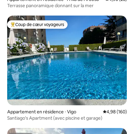
Terrasse panoramique donnant sur la mer
Coup de cœur voyageurs
Coups de cœur voyageurs les plus appréciés
Appartement en résidence ⋅ Vigo
Évaluation moy
4,98 (160)
Santiago's Apartment (avec piscine et garage)