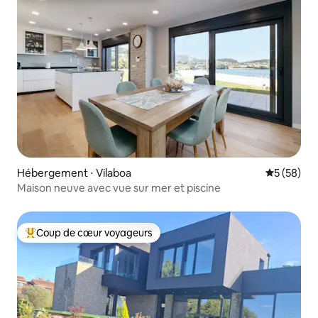
Hébergement ⋅ Vilaboa
Évaluation
5 (58)
Maison neuve avec vue sur mer et piscine
Coup de cœur voyageurs
Coups de cœur voyageurs les plus appréciés