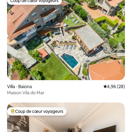
Coup de cœur voyageurs
Coup de cœur voyageurs
Villa ⋅ Baiona
Évaluation mo
4,96 (28)
Maison Vila do Mar
Coup de cœur voyageurs
Coups de cœur voyageurs les plus appréciés