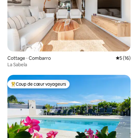
Cottage ⋅ Combarro
Évaluation
5 (16)
La Sabela
Coup de cœur voyageurs
Coups de cœur voyageurs les plus appréciés