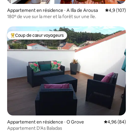
Appartement en résidence ⋅ A Illa de Arousa
Évaluation mo
4,9 (107)
180º de vue sur la mer et la forêt sur une île.
Coup de cœur voyageurs
Coups de cœur voyageurs les plus appréciés
Appartement en résidence ⋅ O Grove
Évaluation mo
4,96 (84)
Appartement D'As Baladas