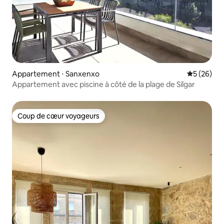
Appartement ⋅ Sanxenxo
Évaluation
5 (26)
Appartement avec piscine à côté de la plage de Silgar
Coup de cœur voyageurs
Coup de cœur voyageurs