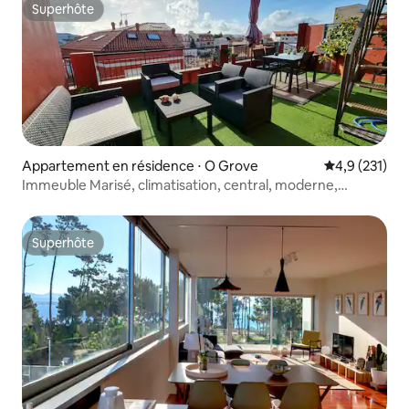
Superhôte
Superhôte
Appartement en résidence ⋅ O Grove
Évaluation mo
4,9 (231)
Immeuble Marisé, climatisation, central, moderne,
terrasse...
Superhôte
Superhôte