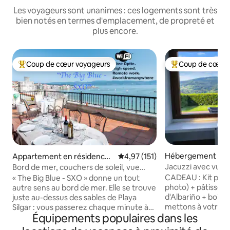
Les voyageurs sont unanimes : ces logements sont très
bien notés en termes d'emplacement, de propreté et
plus encore.
Coup de cœur voyageurs
Coup de cœur 
Coups de cœur voyageurs les plus appréciés
Coups de cœur vo
Hébergement ⋅ L
Appartement en résidence ⋅
Évaluation moyenne sur la base 
4,97 (151)
Sanxenxo
Jacuzzi avec vue 
Bord de mer, couchers de soleil, vue
nature à Vigo Rura
imprenable et décoration
CADEAU : Kit petit
« The Big Blue - SXO » donne un tout
photo) + pâtisseri
autre sens au bord de mer. Elle se trouve
d'Albariño + bois 
juste au-dessus des sables de Playa
mettons à votre di
Silgar : vous passerez chaque minute à
Équipements populaires dans les
de maison NEUVE à 
profiter du paysage. Les matinées
C'est une maison 
commencent avec une tasse de café sur