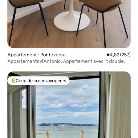
Appartement ⋅ Pontevedra
Évaluation moy
4,82 (257)
Appartements d'Antonio, Appartement avec lit double.
Coup de cœur voyageurs
Coups de cœur voyageurs les plus appréciés