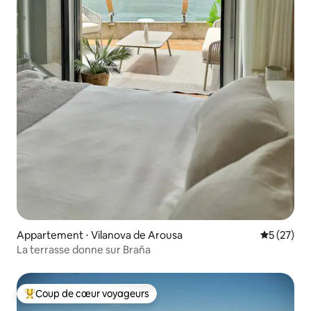
Appartement ⋅ Vilanova de Arousa
Évaluation
5 (27)
La terrasse donne sur Braña
Coup de cœur voyageurs
Coups de cœur voyageurs les plus appréciés