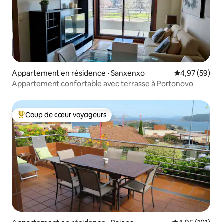
Appartement en résidence ⋅ Sanxenxo
Évaluation mo
4,97 (59)
Appartement confortable avec terrasse à Portonovo
Coup de cœur voyageurs
Coups de cœur voyageurs les plus appréciés