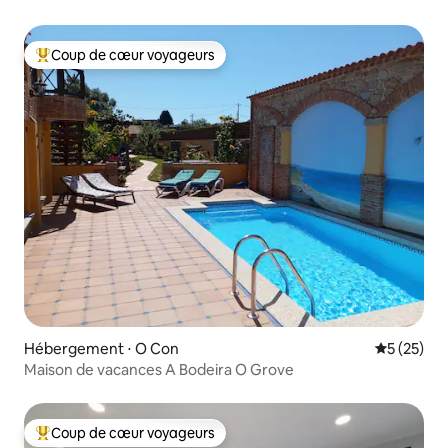
Coup de cœur voyageurs
Coups de cœur voyageurs les plus appréciés
Hébergement ⋅ O Con
Évaluation
5 (25)
Maison de vacances A Bodeira O Grove
Coup de cœur voyageurs
Coups de cœur voyageurs les plus appréciés