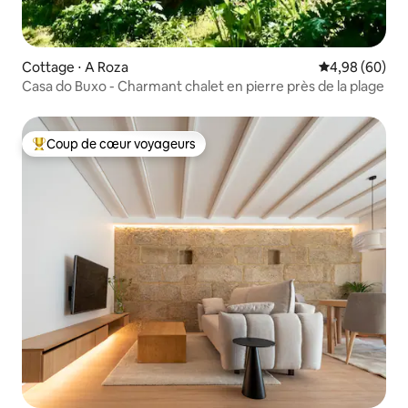
Cottage ⋅ A Roza
Évaluation mo
4,98 (60)
Casa do Buxo - Charmant chalet en pierre près de la plage
Coup de cœur voyageurs
Coups de cœur voyageurs les plus appréciés