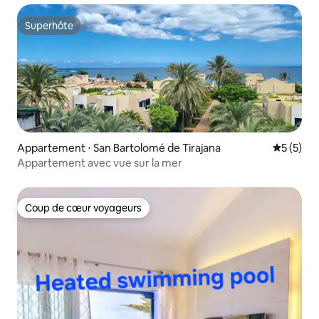
Superhôte
Superhôte
Appartement ⋅ San Bartolomé de Tirajana
Évaluatio
5 (5)
Appartement avec vue sur la mer
Coup de cœur voyageurs
Coup de cœur voyageurs