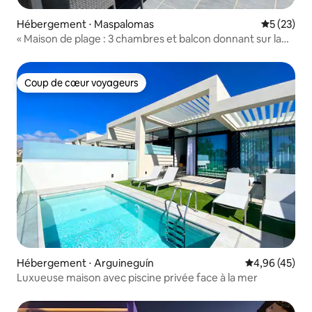
Hébergement ⋅ Maspalomas
Évaluation
5 (23)
« Maison de plage : 3 chambres et balcon donnant sur la
mer »
Coup de cœur voyageurs
Coup de cœur voyageurs
Hébergement ⋅ Arguineguín
Évaluation mo
4,96 (45)
Luxueuse maison avec piscine privée face à la mer