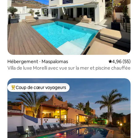
Hébergement ⋅ Maspalomas
Évaluation mo
4,96 (55)
Villa de luxe Morelli avec vue sur la mer et piscine chauffée
Coup de cœur voyageurs
Coups de cœur voyageurs les plus appréciés