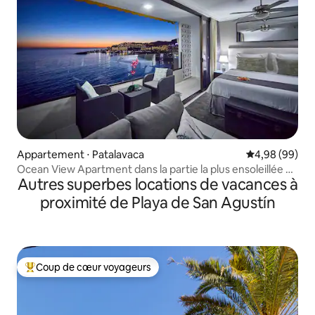
Appartement ⋅ Patalavaca
Évaluation mo
4,98 (99)
Ocean View Apartment dans la partie la plus ensoleillée de
Autres superbes locations de vacances à
l'île
proximité de Playa de San Agustín
Coup de cœur voyageurs
Coups de cœur voyageurs les plus appréciés