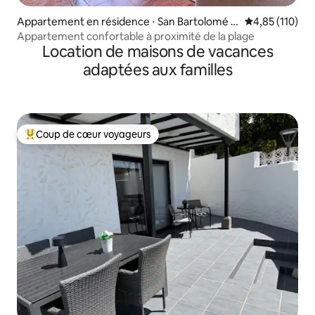
Appartement en résidence ⋅ San Bartolomé d
Évaluation moy
4,85 (110)
e Tirajana
Appartement confortable à proximité de la plage
Location de maisons de vacances
adaptées aux familles
Coup de cœur voyageurs
Coups de cœur voyageurs les plus appréciés