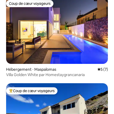
Coup de cœur voyageurs
Coup de cœur voyageurs
Hébergement ⋅ Maspalomas
Évaluatio
5 (7)
Villa Golden White par Homestaygrancanaria
Coup de cœur voyageurs
Coups de cœur voyageurs les plus appréciés