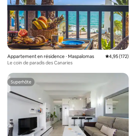
Appartement en résidence ⋅ Maspalomas
Évaluation moy
4,95 (172)
Le coin de paradis des Canaries
Superhôte
Superhôte