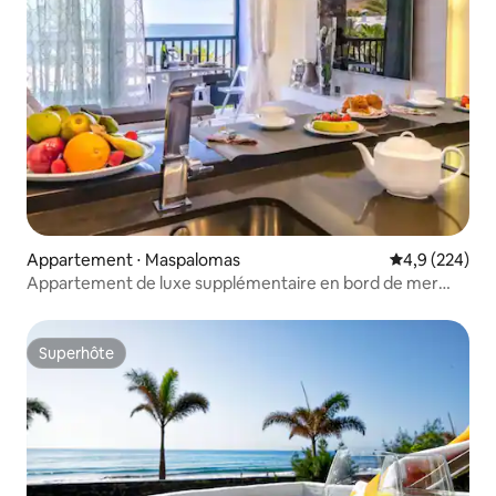
Appartement ⋅ Maspalomas
Évaluation mo
4,9 (224)
Appartement de luxe supplémentaire en bord de mer
avec 2 chambres
Superhôte
Superhôte