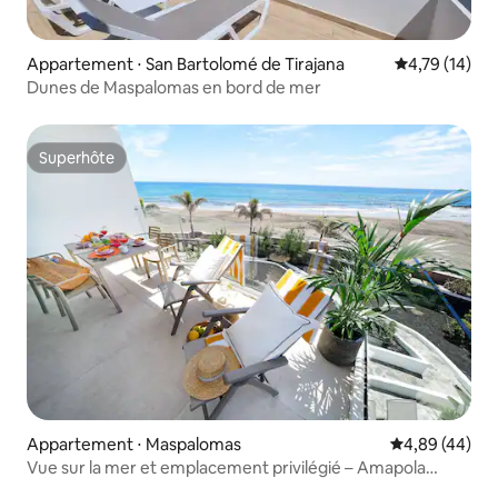
Appartement ⋅ San Bartolomé de Tirajana
Évaluation mo
4,79 (14)
Dunes de Maspalomas en bord de mer
Superhôte
Superhôte
Appartement ⋅ Maspalomas
Évaluation mo
4,89 (44)
Vue sur la mer et emplacement privilégié – Amapola
Waves