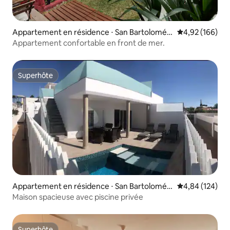
Appartement en résidence ⋅ San Bartolomé d
Évaluation moy
4,92 (166)
e Tirajana
Appartement confortable en front de mer.
Superhôte
Superhôte
Appartement en résidence ⋅ San Bartolomé d
Évaluation moy
4,84 (124)
e Tirajana
Maison spacieuse avec piscine privée
Superhôte