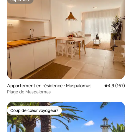
Superhôte
Appartement en résidence ⋅ Maspalomas
Évaluation mo
4,9 (167)
Plage de Maspalomas
Coup de cœur voyageurs
Coup de cœur voyageurs