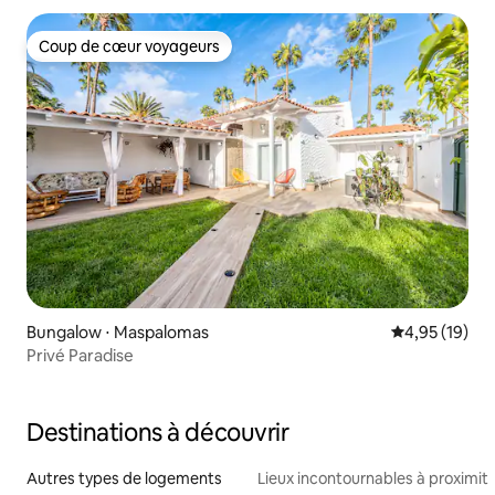
Coup de cœur voyageurs
Coup de cœur voyageurs
Bungalow ⋅ Maspalomas
Évaluation mo
4,95 (19)
Privé Paradise
Destinations à découvrir
Autres types de logements
Lieux incontournables à proximit