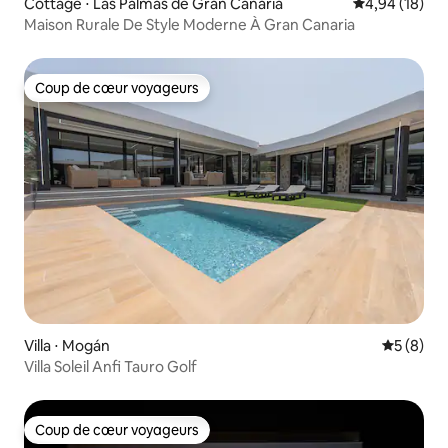
Cottage ⋅ Las Palmas de Gran Canaria
Évaluation mo
4,94 (18)
Maison Rurale De Style Moderne À Gran Canaria
Coup de cœur voyageurs
Coup de cœur voyageurs
Villa ⋅ Mogán
Évaluatio
5 (8)
Villa Soleil Anfi Tauro Golf
Coup de cœur voyageurs
Coup de cœur voyageurs