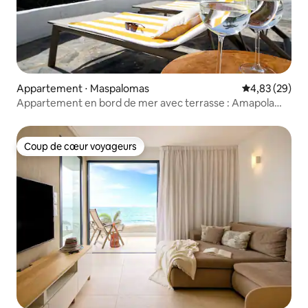
Appartement ⋅ Maspalomas
Évaluation mo
4,83 (29)
Appartement en bord de mer avec terrasse : Amapola
Coral
Coup de cœur voyageurs
Coup de cœur voyageurs