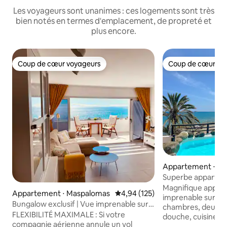
Les voyageurs sont unanimes : ces logements sont très
bien notés en termes d'emplacement, de propreté et
plus encore.
Coup de cœur voyageurs
Coup de cœur vo
Coup de cœur voyageurs
Coup de cœur vo
Appartement ⋅ San
mé de Tirajana
Superbe apparteme
mer à Bahia Feliz
Magnifique appar
Appartement ⋅ Maspalomas
Évaluation moyenne sur la base 
4,94 (125)
imprenable sur la
Bungalow exclusif | Vue imprenable sur
chambres, deux sa
la mer à 75 marches
FLEXIBILITÉ MAXIMALE : Si votre
douche, cuisine é
compagnie aérienne annule un vol
donnant sur l'océa