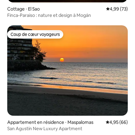
Cottage ⋅ El Sao
Évaluation mo
4,99 (73)
Finca-Paraiso : nature et design à Mogán
Coup de cœur voyageurs
Coup de cœur voyageurs
Appartement en résidence ⋅ Maspalomas
Évaluation mo
4,95 (66)
San Agustín New Luxury Apartment