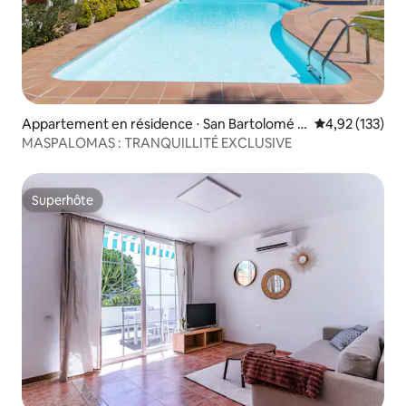
Appartement en résidence ⋅ San Bartolomé d
Évaluation moy
4,92 (133)
e Tirajana
MASPALOMAS : TRANQUILLITÉ EXCLUSIVE
Superhôte
Superhôte