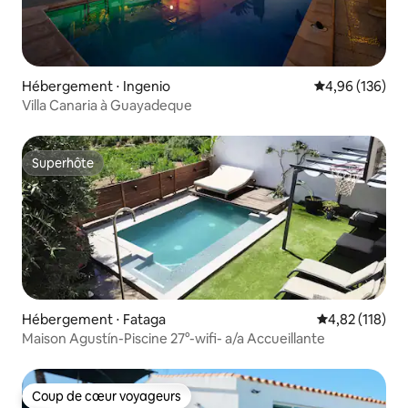
Hébergement ⋅ Ingenio
Évaluation moy
4,96 (136)
Villa Canaria à Guayadeque
Superhôte
Superhôte
Hébergement ⋅ Fataga
Évaluation moy
4,82 (118)
Maison Agustín-Piscine 27°-wifi- a/a Accueillante
Coup de cœur voyageurs
Coup de cœur voyageurs