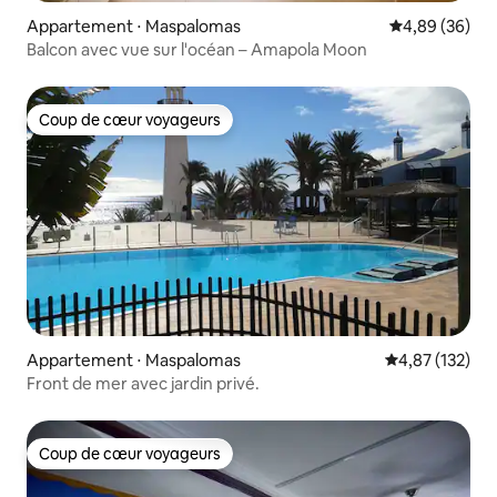
Appartement ⋅ Maspalomas
Évaluation mo
4,89 (36)
Balcon avec vue sur l'océan – Amapola Moon
Coup de cœur voyageurs
Coup de cœur voyageurs
Appartement ⋅ Maspalomas
Évaluation moy
4,87 (132)
Front de mer avec jardin privé.
Coup de cœur voyageurs
Coup de cœur voyageurs