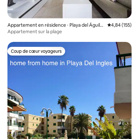
Appartement en résidence ⋅ Playa del Águila,
Évaluation moy
4,84 (155)
Maspalomas
Appartement sur la plage
Coup de cœur voyageurs
Coup de cœur voyageurs