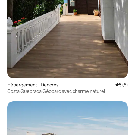
Hébergement ⋅ Liencres
Évaluatio
5 (5)
Costa Quebrada Géoparc avec charme naturel