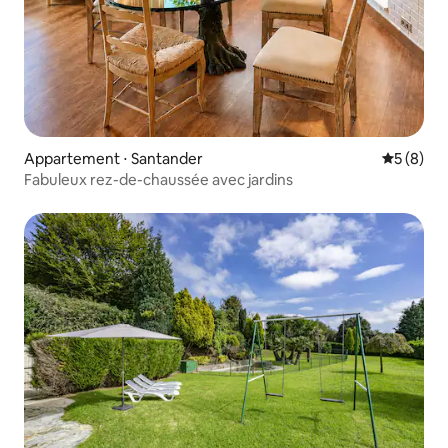
Appartement ⋅ Santander
Évaluatio
5 (8)
Fabuleux rez-de-chaussée avec jardins