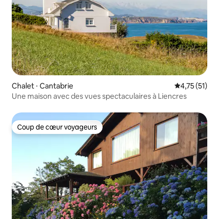
Chalet ⋅ Cantabrie
Évaluation mo
4,75 (51)
Une maison avec des vues spectaculaires à Liencres
Coup de cœur voyageurs
Coup de cœur voyageurs