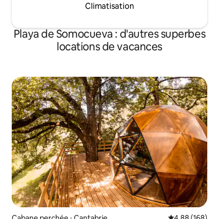
Climatisation
Playa de Somocueva : d'autres superbes
locations de vacances
Cabane perchée ⋅ Cantabrie
Évaluation moy
4,88 (168)