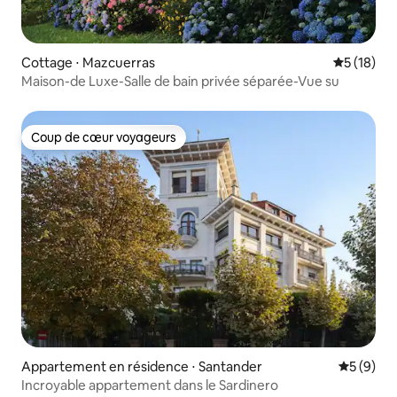
Cottage ⋅ Mazcuerras
Évaluation
5 (18)
Maison-de Luxe-Salle de bain privée séparée-Vue su
Coup de cœur voyageurs
Coup de cœur voyageurs
Appartement en résidence ⋅ Santander
Évaluatio
5 (9)
Incroyable appartement dans le Sardinero