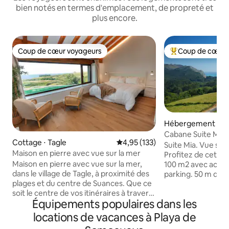
bien notés en termes d'emplacement, de propreté et
plus encore.
Coup de cœur voyageurs
Coup de cœur 
Coup de cœur voyageurs
Coups de cœur vo
Hébergement ⋅ T
Cabane Suite Mia. 
Cottage ⋅ Tagle
Évaluation moyenne sur la base 
4,95 (133)
et montagne.
Suite Mia. Vue sur
Maison en pierre avec vue sur la mer
Profitez de cette 
Maison en pierre avec vue sur la mer,
100 m2 avec accès
dans le village de Tagle, à proximité des
parking. 50 m d'a
plages et du centre de Suances. Que ce
50 m de terrasse.
soit le centre de vos itinéraires à travers
Il dispose d'une c
Équipements populaires dans les
la Cantabrie : plages, villages, culture,
de bains privative
gastronomie, nature... Dans la maison,
d'un salon-salle à
locations de vacances à Playa de
un grand espace intègre le salon-salle à
terrasse spectacu