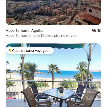
Appartement ⋅ Aguilas
Évaluatio
5 (6)
Appartement ensoleillé avec piscine et vue
Coup de cœur voyageurs
Coups de cœur voyageurs les plus appréciés