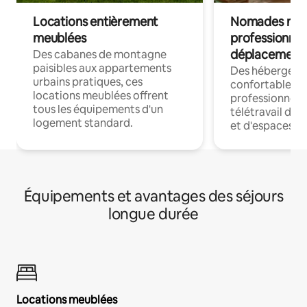
Locations entièrement
Nomades num
meublées
professionnel
déplacement
Des cabanes de montagne
paisibles aux appartements
Des hébergem
urbains pratiques, ces
confortables p
locations meublées offrent
professionnels
tous les équipements d'un
télétravail dis
logement standard.
et d'espaces de
Équipements et avantages des séjours
longue durée
Locations meublées