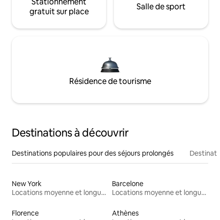
Stationnement
Salle de sport
gratuit sur place
Résidence de tourisme
Destinations à découvrir
Destinations populaires pour des séjours prolongés
Destinati
New York
Barcelone
Locations moyenne et longue durée
Locations moyenne et longue durée
Florence
Athènes