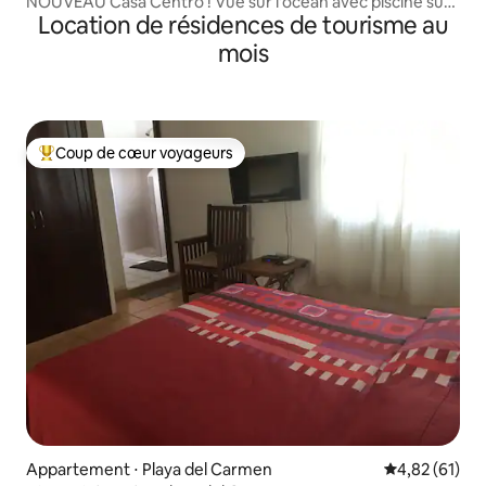
NOUVEAU Casa Centro ! Vue sur l'océan avec piscine sur
Location de résidences de tourisme au
le toit et salle de sport
mois
Coup de cœur voyageurs
Coups de cœur voyageurs les plus appréciés
Appartement ⋅ Playa del Carmen
Évaluation mo
4,82 (61)