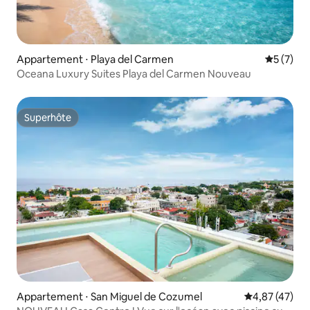
Appartement ⋅ Playa del Carmen
Évaluatio
5 (7)
Oceana Luxury Suites Playa del Carmen Nouveau
Superhôte
Superhôte
Appartement ⋅ San Miguel de Cozumel
Évaluation mo
4,87 (47)