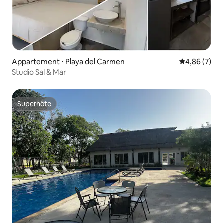
Appartement ⋅ Playa del Carmen
Évaluation m
4,86 (7)
Studio Sal & Mar
Superhôte
Superhôte