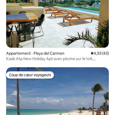
Appartement ⋅ Playa del Carmen
Évaluation mo
4,93 (43)
Kaab Atp New Holiday Apt avec piscine sur le toit,
confortable !
Coup de cœur voyageurs
Coup de cœur voyageurs