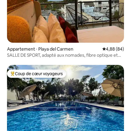
Appartement ⋅ Playa del Carmen
Évaluation mo
4,88 (84)
SALLE DE SPORT, adapté aux nomades, fibre optique et
piscine
Coup de cœur voyageurs
Coups de cœur voyageurs les plus appréciés