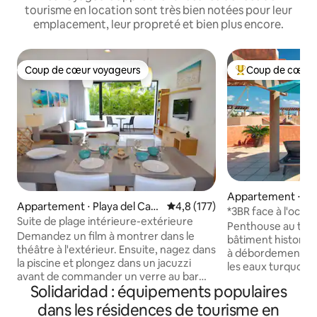
tourisme en location sont très bien notées pour leur
emplacement, leur propreté et bien plus encore.
Coup de cœur voyageurs
Coup de cœur 
Coup de cœur voyageurs
Coups de cœur vo
Appartement ⋅ Pla
Appartement ⋅ Playa del Car
Évaluation moyenne sur la base
4,8 (177)
men
*3BR face à l'océan
men
Suite de plage intérieure-extérieure
toit et piscine à 
Penthouse au troi
Demandez un film à montrer dans le
bâtiment historiq
théâtre à l'extérieur. Ensuite, nagez dans
à débordement et
la piscine et plongez dans un jacuzzi
les eaux turquois
avant de commander un verre au bar
mexicaines. Profitez de votre séjour
Solidaridad : équipements populaires
pour accompagner le film. De retour
dans cet apparte
dans l'appartement, ouvrez les fenêtres
3 chambres/2 sall
dans les résidences de tourisme en
en verre du sol au plafond pour accéder