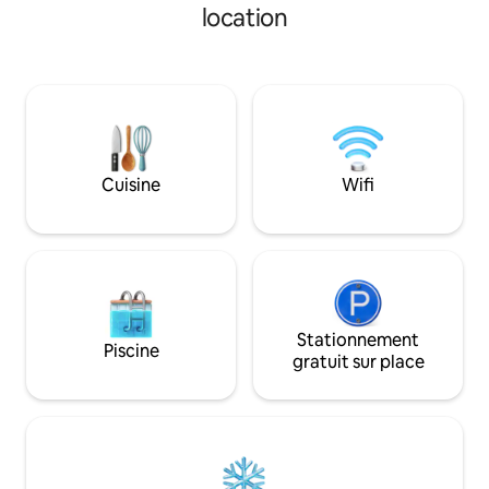
tout ce dont vous av
location
à votre terrasse luxuriante. Dormez
spectaculaire sur l
avec des rideaux occultants dans votre
et la chambre principale. R
lit king size et votre couette
lever et le coucher 
confortables. Anah Playa vous offre un
terrasse sur le toi
séjour de luxe, à quelques pas de tout ce
équipée d'un hama
que Playa Del Carmen a à offrir. Le
d'une table à man
logement dispose de portes vitrées du
Emplacement parfai
sol au plafond, d'un store occultant et de
seulement un dem
Cuisine
Wifi
rideaux de parasol, avec une terrasse
la célèbre 5e Avenue. Nous pro
ouvrant sur la spectaculaire cour
un test COVID à do
intérieure. Un grand canapé sectionnel
peut se combiner en presque un lit
queen size pour accueillir jusqu'à deux
voyageurs supplémentaires. L'unité
dispose d'une cuisine entièrement
équipée pour tous vos besoins de
Stationnement
Piscine
cuisine. La salle de bain est équipé d'une
gratuit sur place
pomme de douche de style pluie et d'un
mobilier en marbre. Piscine sur le toit de
8 h à 22 h 3 jacuzzis de 8 h à 22 h Rooftop
Lounge Rooftop Bar Spa complet avec
toutes les options de traitement et
douches extérieures privées Théâtre de