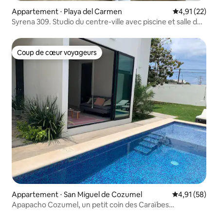
Appartement ⋅ Playa del Carmen
Évaluation mo
4,91 (22)
Syrena 309. Studio du centre-ville avec piscine et salle de
sport
Coup de cœur voyageurs
Coup de cœur voyageurs
Appartement ⋅ San Miguel de Cozumel
Évaluation mo
4,91 (58)
Apapacho Cozumel, un petit coin des Caraïbes
mexicaines