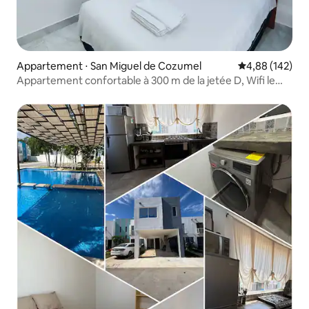
Appartement ⋅ San Miguel de Cozumel
Évaluation moy
4,88 (142)
Appartement confortable à 300 m de la jetée D, Wifi le
plus rapide, climatisation et 🅿️