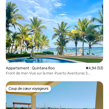
Appartement ⋅ Quintana Roo
Évaluation mo
4,94 (53)
Front de mer-Vue sur la mer-Puerto Aventuras 3
chambres
Coup de cœur voyageurs
Coup de cœur voyageurs