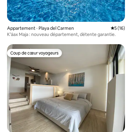
Appartement ⋅ Playa del Carmen
Évaluation
5 (16)
K’áax Maja : nouveau département, détente garantie.
Coup de cœur voyageurs
Coup de cœur voyageurs