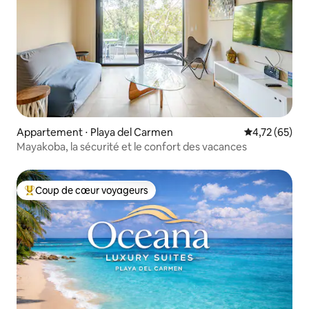
Appartement ⋅ Playa del Carmen
Évaluation mo
4,72 (65)
Mayakoba, la sécurité et le confort des vacances
Coup de cœur voyageurs
Coups de cœur voyageurs les plus appréciés