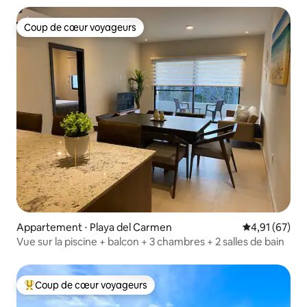
Coup de cœur voyageurs
Coup de cœur voyageurs
Appartement ⋅ Playa del Carmen
Évaluation mo
4,91 (67)
Vue sur la piscine + balcon + 3 chambres + 2 salles de bain
Coup de cœur voyageurs
Coups de cœur voyageurs les plus appréciés