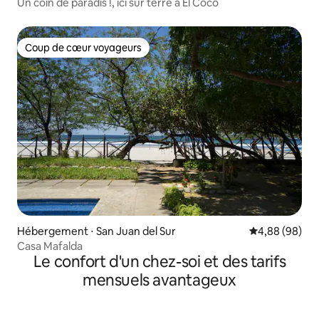
Un coin de paradis !, ici sur terre à El Coco
Coup de cœur voyageurs
Coup de cœur voyageurs
Hébergement ⋅ San Juan del Sur
Évaluation mo
4,88 (98)
Casa Mafalda
Le confort d'un chez-soi et des tarifs
mensuels avantageux