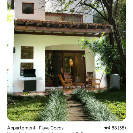
Appartement ⋅ Playa Cocos
Évaluation mo
4,88 (58)