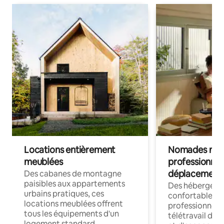
Locations entièrement
Nomades num
meublées
professionnel
déplacement
Des cabanes de montagne
paisibles aux appartements
Des hébergem
urbains pratiques, ces
confortables p
locations meublées offrent
professionnels
tous les équipements d'un
télétravail dis
logement standard.