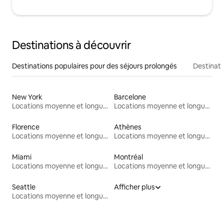
Destinations à découvrir
Destinations populaires pour des séjours prolongés
Destinati
New York
Barcelone
Locations moyenne et longue durée
Locations moyenne et longue durée
Florence
Athènes
Locations moyenne et longue durée
Locations moyenne et longue durée
Miami
Montréal
Locations moyenne et longue durée
Locations moyenne et longue durée
Seattle
Afficher plus
Locations moyenne et longue durée