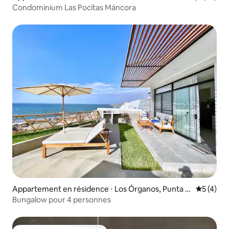
Condominium Las Pocitas Máncora
Appartement en résidence ⋅ Los Órganos, Punta V
Évaluatio
5 (4)
eleros
Bungalow pour 4 personnes