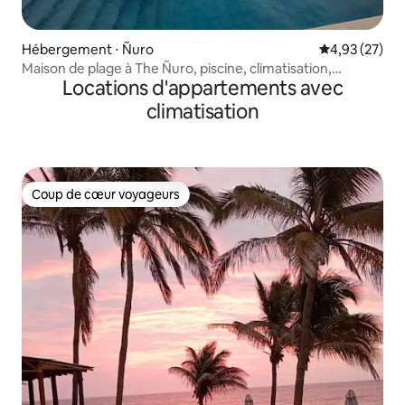
Hébergement ⋅ Ñuro
Évaluation mo
4,93 (27)
Maison de plage à The Ñuro, piscine, climatisation,
Locations d'appartements avec
karaoké
climatisation
Coup de cœur voyageurs
Coup de cœur voyageurs