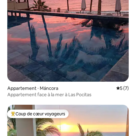
Appartement ⋅ Máncora
Évaluatio
5 (7)
Appartement face à la mer à Las Pocitas
Coup de cœur voyageurs
Coups de cœur voyageurs les plus appréciés