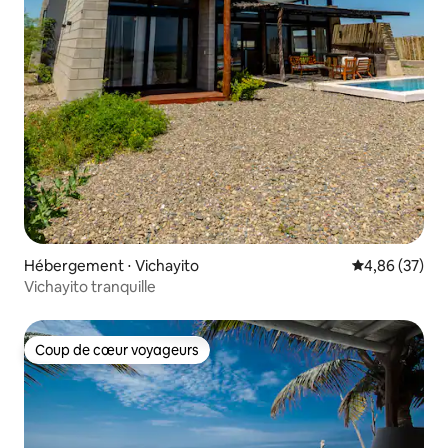
Hébergement ⋅ Vichayito
Évaluation mo
4,86 (37)
Vichayito tranquille
Coup de cœur voyageurs
Coup de cœur voyageurs