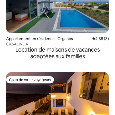
Appartement en résidence ⋅ Organos
Évaluation m
4,88 (8)
CASALINDA
Location de maisons de vacances
adaptées aux familles
Coup de cœur voyageurs
Coup de cœur voyageurs