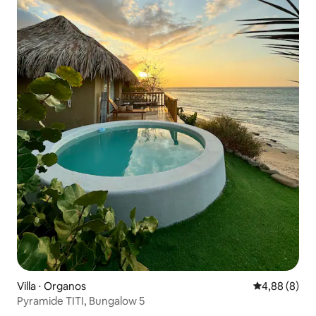
Villa ⋅ Organos
Évaluation m
4,88 (8)
Pyramide TITI, Bungalow 5