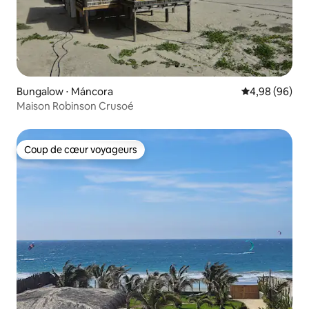
Bungalow ⋅ Máncora
Évaluation mo
4,98 (96)
Maison Robinson Crusoé
Coup de cœur voyageurs
Coup de cœur voyageurs