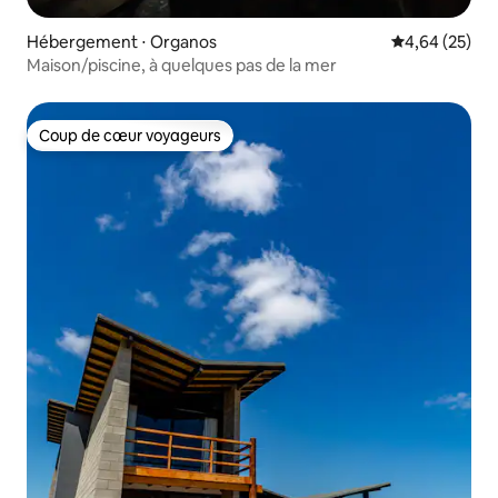
Hébergement ⋅ Organos
Évaluation mo
4,64 (25)
Maison/piscine, à quelques pas de la mer
Coup de cœur voyageurs
Coup de cœur voyageurs