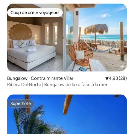
Coup de cœur voyageurs
Coup de cœur voyageurs
Bungalow ⋅ Contralmirante Villar
Évaluation mo
4,93 (28)
Ribera Del Norte | Bungalow de luxe face à la mer
Superhôte
Superhôte