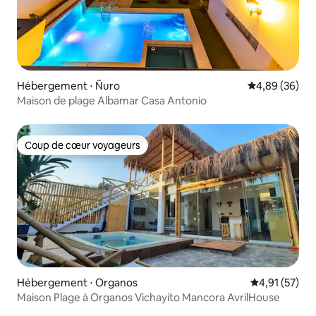
Hébergement ⋅ Ñuro
Évaluation mo
4,89 (36)
Maison de plage Albamar Casa Antonio
Coup de cœur voyageurs
Coup de cœur voyageurs
Hébergement ⋅ Organos
Évaluation mo
4,91 (57)
Maison Plage à Organos Vichayito Mancora AvrilHouse