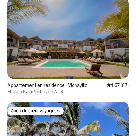
Appartement en résidence ⋅ Vichayito
Évaluation mo
4,67 (87)
Maison Kalai Vichayito A-14
Coup de cœur voyageurs
Coup de cœur voyageurs