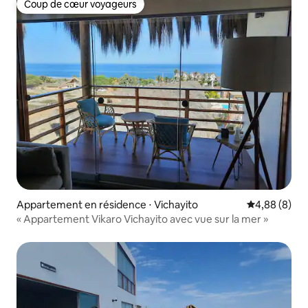
Coup de cœur voyageurs
Coup de cœur voyageurs
Appartement en résidence ⋅ Vichayito
Évaluation m
4,88 (8)
« Appartement Vikaro Vichayito avec vue sur la mer »