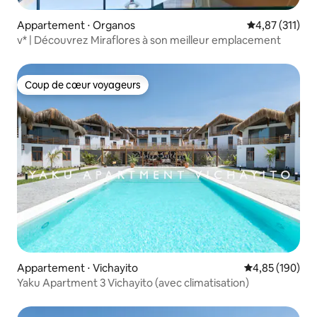
Appartement ⋅ Organos
Évaluation moy
4,87 (311)
v* | Découvrez Miraflores à son meilleur emplacement
Coup de cœur voyageurs
Coup de cœur voyageurs
Appartement ⋅ Vichayito
Évaluation moy
4,85 (190)
Yaku Apartment 3 Vichayito (avec climatisation)