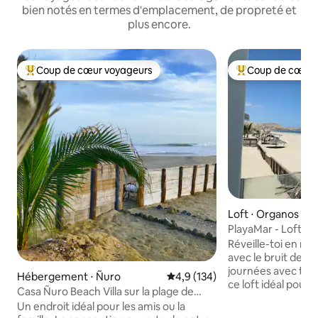
bien notés en termes d'emplacement, de propreté et
plus encore.
Coup de cœur voyageurs
Coup de cœur 
Coups de cœur voyageurs les plus appréciés
Coups de cœur vo
Loft ⋅ Organos
PlayaMar - Loft fac
Réveille-toi en re
avec le bruit des
journées avec tout
Hébergement ⋅ Ñuro
Évaluation moyenne sur la base
4,9 (134)
ce loft idéal pour 
Casa Ñuro Beach Villa sur la plage de
sans enfants, un g
Ñuro, Pérou
Un endroit idéal pour les amis ou la
Le loft dispose d'