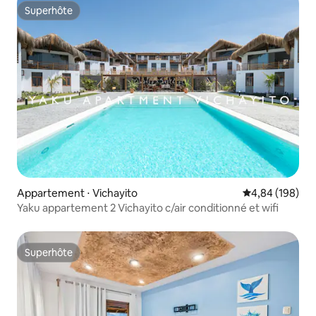
Superhôte
Superhôte
Appartement ⋅ Vichayito
Évaluation moy
4,84 (198)
Yaku appartement 2 Vichayito c/air conditionné et wifi
Superhôte
Superhôte