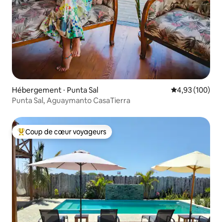
Hébergement ⋅ Punta Sal
Évaluation moy
4,93 (100)
Punta Sal, Aguaymanto CasaTierra
Coup de cœur voyageurs
Coups de cœur voyageurs les plus appréciés