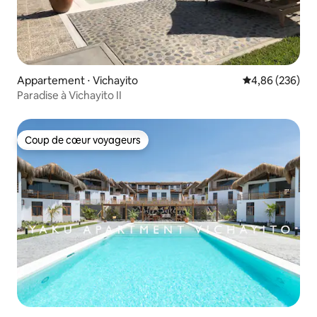
Appartement ⋅ Vichayito
Évaluation moy
4,86 (236)
Paradise à Vichayito II
Coup de cœur voyageurs
Coup de cœur voyageurs