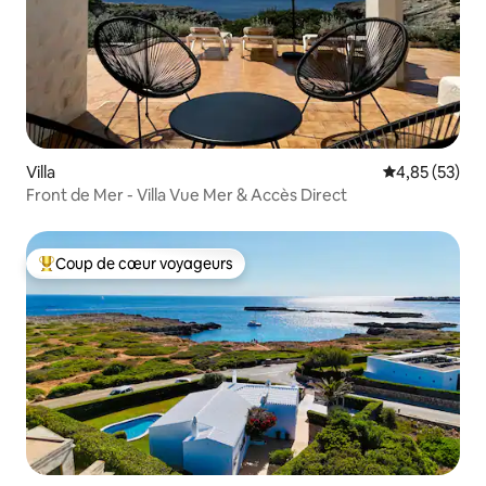
Villa
Évaluation mo
4,85 (53)
Front de Mer - Villa Vue Mer & Accès Direct
Coup de cœur voyageurs
Coups de cœur voyageurs les plus appréciés