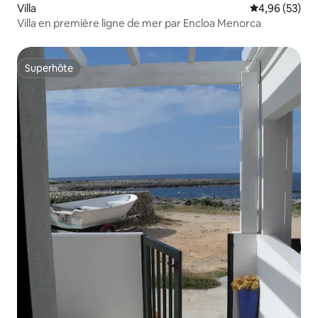
Villa
Évaluation mo
4,96 (53)
Villa en première ligne de mer par Encloa Menorca
Superhôte
Superhôte