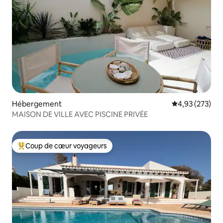
Hébergement
Évaluation moy
4,93 (273)
MAISON DE VILLE AVEC PISCINE PRIVÉE
Coup de cœur voyageurs
Coups de cœur voyageurs les plus appréciés