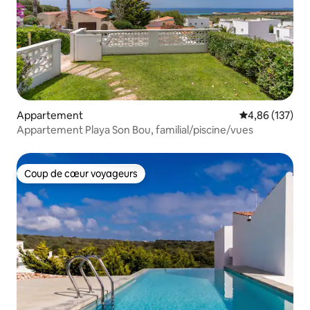
Appartement
Évaluation moy
4,86 (137)
Appartement Playa Son Bou, familial/piscine/vues
Coup de cœur voyageurs
Coup de cœur voyageurs