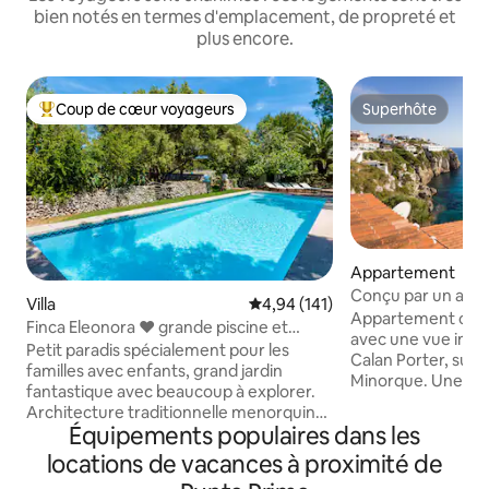
bien notés en termes d'emplacement, de propreté et
plus encore.
Coup de cœur voyageurs
Superhôte
Coups de cœur voyageurs les plus appréciés
Superhôte
Appartement
Conçu par un arch
Villa
Évaluation moyenne sur la base 
4,94 (141)
imprenable
Appartement conç
Finca Eleonora ❤ grande piscine et
avec une vue impre
grand jardin, AC, Sonos ♫
Petit paradis spécialement pour les
Calan Porter, sur l
familles avec enfants, grand jardin
Minorque. Une pro
fantastique avec beaucoup à explorer.
unique, conçue par
Architecture traditionnelle menorquine
les plus célèbres d
Équipements populaires dans les
du 19e siècle dans sa forme originale -
propriété avec des
distribution des chambres visible sur les
locations de vacances à proximité de
qualité, est un esp
photos, veuillez vous référer au plan
polyvalent, le salon