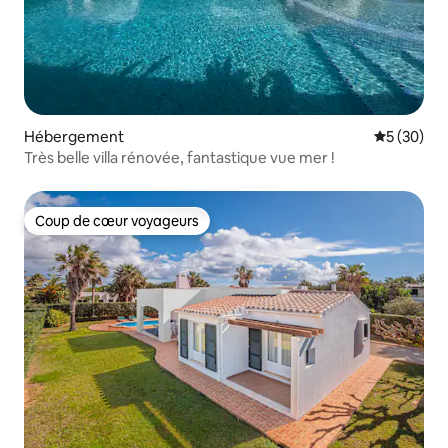
Hébergement
Évaluation
5 (30)
Très belle villa rénovée, fantastique vue mer !
Coup de cœur voyageurs
Coup de cœur voyageurs