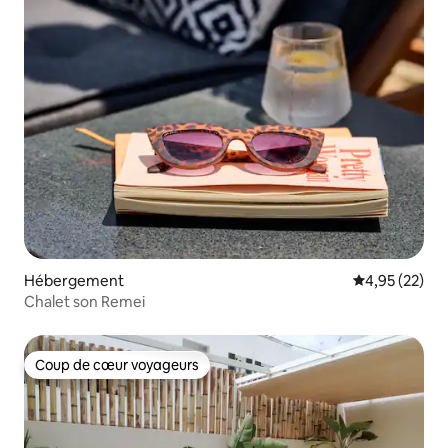
Hébergement
Évaluation mo
4,95 (22)
Chalet son Remei
Coup de cœur voyageurs
Coup de cœur voyageurs