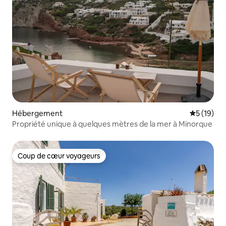
Hébergement
Évaluation
5 (19)
Propriété unique à quelques mètres de la mer à Minorque
Coup de cœur voyageurs
Coup de cœur voyageurs