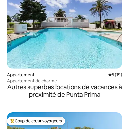
Appartement
Évaluation
5 (19)
Appartement de charme
Autres superbes locations de vacances à
proximité de Punta Prima
Coup de cœur voyageurs
Coups de cœur voyageurs les plus appréciés