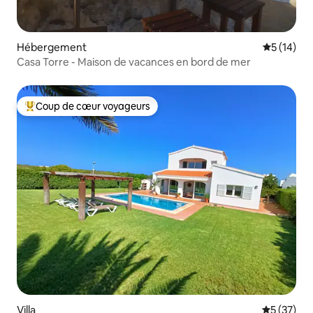
Hébergement
Évaluation
5 (14)
Casa Torre - Maison de vacances en bord de mer
Coup de cœur voyageurs
Coups de cœur voyageurs les plus appréciés
Villa
Évaluation
5 (37)