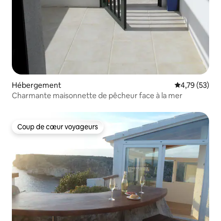
Hébergement
Évaluation mo
4,79 (53)
Charmante maisonnette de pêcheur face à la mer
Coup de cœur voyageurs
Coup de cœur voyageurs