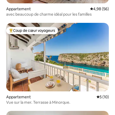
Appartement
Évaluation mo
4,98 (56)
avec beaucoup de charme idéal pour les familles
Coup de cœur voyageurs
Coups de cœur voyageurs les plus appréciés
Appartement
Évaluation
5 (10)
Vue sur la mer. Terrasse à Minorque.