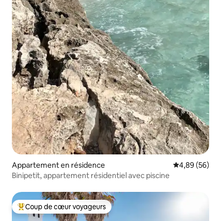
Appartement en résidence
Évaluation mo
4,89 (56)
Binipetit, appartement résidentiel avec piscine
Coup de cœur voyageurs
Coups de cœur voyageurs les plus appréciés