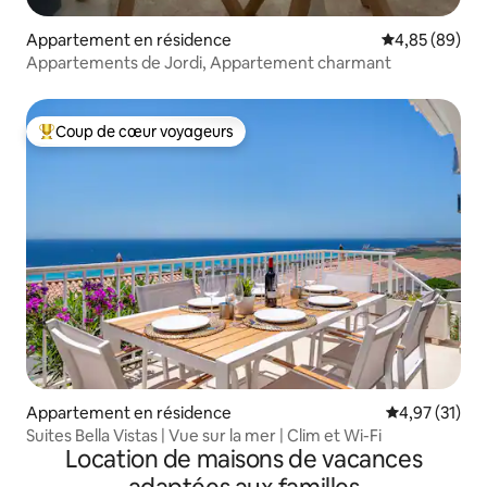
Appartement en résidence
Évaluation mo
4,85 (89)
Appartements de Jordi, Appartement charmant
Coup de cœur voyageurs
Coups de cœur voyageurs les plus appréciés
Appartement en résidence
Évaluation mo
4,97 (31)
Suites Bella Vistas | Vue sur la mer | Clim et Wi-Fi
Location de maisons de vacances