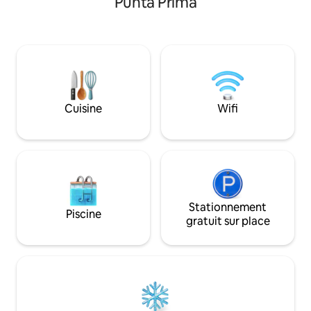
Punta Prima
d'étage. Parfait pour une ou deux
terrasse communi
grandes familles. Système audio
les uns avec les a
multiroom Sonos dans la maison et sur la
les vues que la pro
terrasse. Vues incroyables Quartier
entre les eaux tur
privé et calme et pas de voisins proches.
couchers de soleil
À seulement 10-15 min en voiture des
le souffle.
plages ou de Mahon, à 800 m de San
Clemente avec des épiceries et des
Cuisine
Wifi
restaurants.
Stationnement
Piscine
gratuit sur place