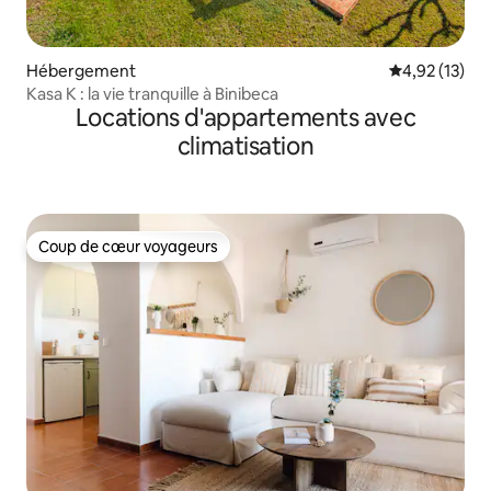
Hébergement
Évaluation mo
4,92 (13)
Kasa K : la vie tranquille à Binibeca
Locations d'appartements avec
climatisation
Coup de cœur voyageurs
Coup de cœur voyageurs